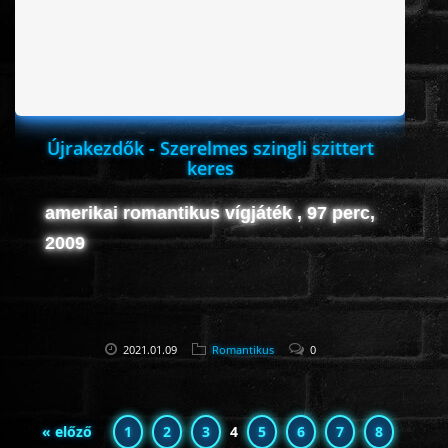
Újrakezdők - Szerelmes szingli szittert
keres
amerikai romantikus vígjáték , 97 perc,
2009
2021.01.09
Romantikus
0
« előző
1
2
3
4
5
6
7
8