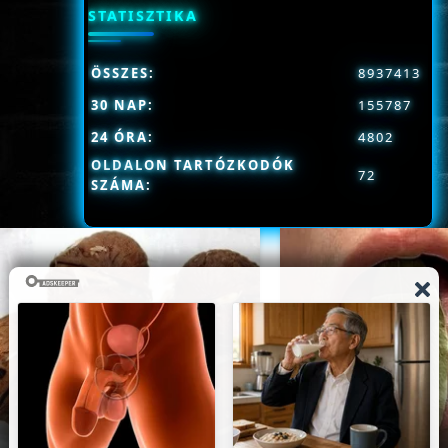
STATISZTIKA
ÖSSZES:
8937413
30 NAP:
155787
24 ÓRA:
4802
OLDALON TARTÓZKODÓK
72
SZÁMA: