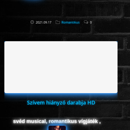
2021.09.17
Romantikus
0
Szívem hiányzó darabja HD
svéd musical, romantikus vígjáték ,