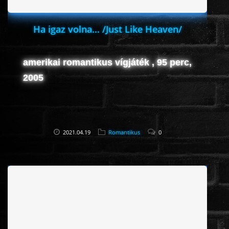
Ha igaz volna... /Just Like Heaven/
amerikai romantikus vígjáték , 95 perc,
2005
2021.04.19
Romantikus
0