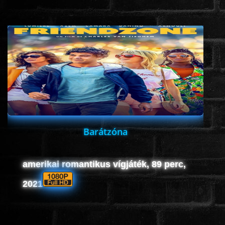
www.onlinefilmvilag2.eu,Copyright © 2017-2026 Az oldal nem tárol
semmilyen jogsértő tartalmat. Minden adat külső forrásból származik |
Frissítve: 2026.07.27
|
Fel ↑
Barátzóna
amerikai romantikus vígjáték, 89 perc,
2021