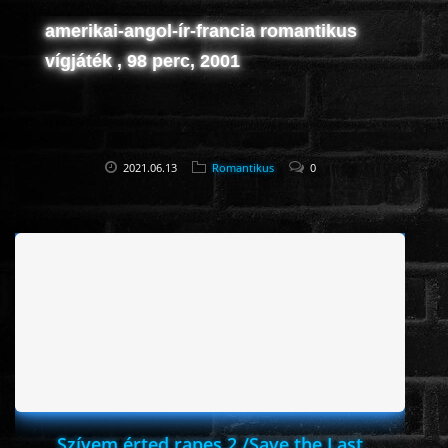
amerikai-angol-ír-francia romantikus
vígjáték , 98 perc, 2001
2021.06.13
Romantikus
0
Szívem érted rapes 2 /Save the Last