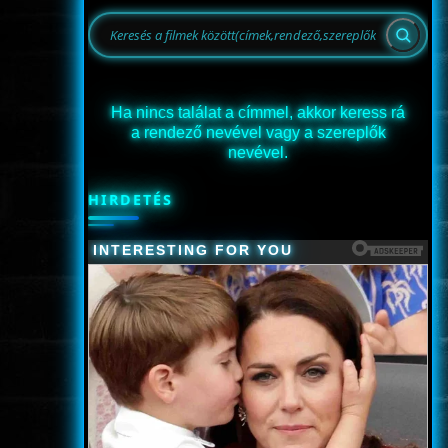
Ha nincs találat a címmel, akkor keress rá
a rendező nevével vagy a szereplők
nevével.
HIRDETÉS