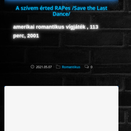
A szívem érted RAPes /Save the Last
Dance/
amerikai romantikus vígjáték , 113
perc, 2001
2021.05.07
Romantikus
0