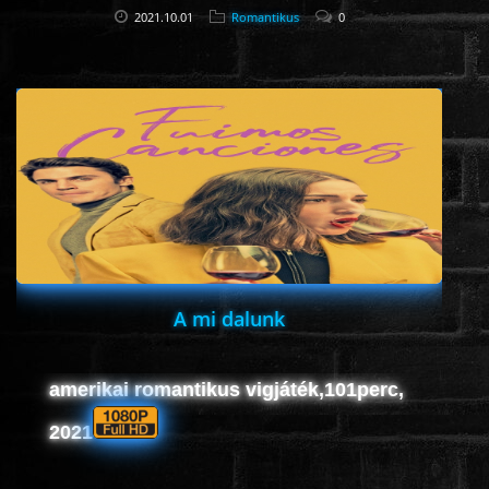
2021.10.01
Romantikus
0
A mi dalunk
amerikai romantikus vigjáték,101perc,
2021