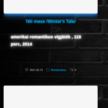
Téli mese /Winter's Tale/
amerikai romantikus vígjáték , 118
perc, 2014
2021.02.13
Romantikus
0