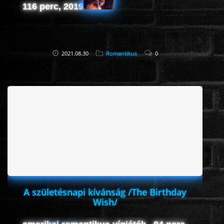
116 perc, 2019
2021.08.30
Romantikus
0
A születésnapi kívánság /The Birthday
Wish/