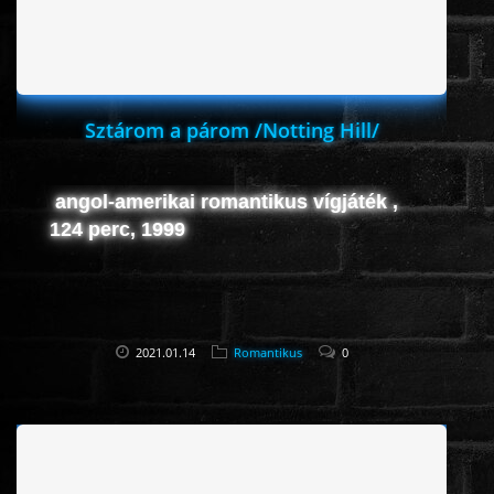
Sztárom a párom /Notting Hill/
angol-amerikai romantikus vígjáték ,
124 perc, 1999
2021.01.14
Romantikus
0