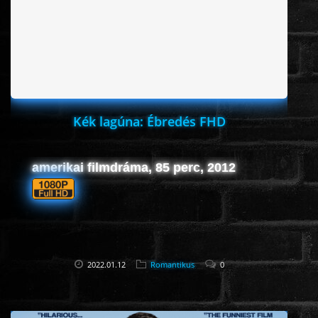
HORROR
SCI-FI
ANIMÁCIÓS
Kék lagúna: Ébredés FHD
KALAND
amerikai filmdráma, 85 perc, 2012
FANTASY
THRILLER
2022.01.12
Romantikus
0
KRIMI
DRÁMA