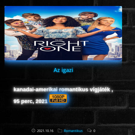
ÉLŐ ADÁSOK (LIVE)
SOROZAT
KARÁCSONYI FILMEK
PC-GAME
Az igazi
kanadai-amerikai romantikus vígjáték ,
95 perc, 2021
2021.10.16
Romantikus
0