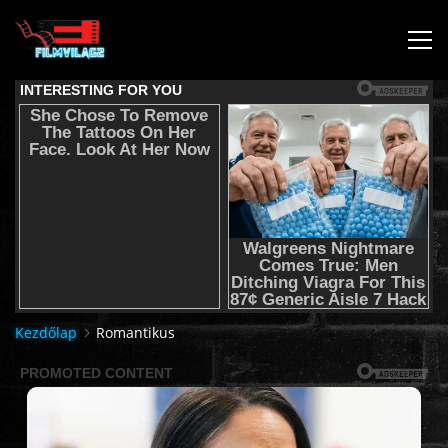
KEZDŐLAP
JOGI NYILATKOZAT,SEGÍTSÉG NYÚJTÁS,FELHASZNÁLÁSI
FELTÉTEL
AUDIO TRACK SWITCHING/HANGSÁV BEÁLLÍTÁSOK/
KÉRJÉL FILMET TŐLÜNK !
Kezdőlap
Romantikus
2K & 4K FILMEK
FILMEK (2026-OS)