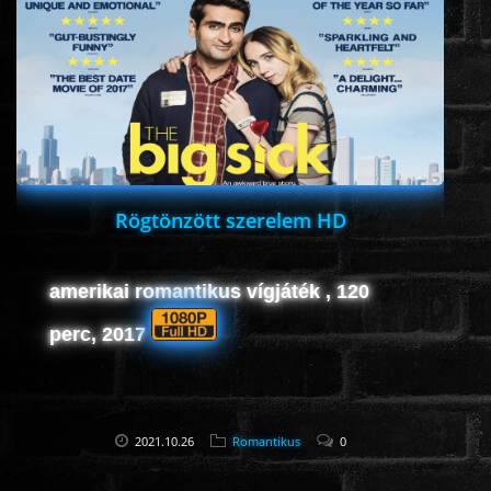
ROMANTIKUS
HÁBORÚS
KATASZTRÓFA
Rögtönzött szerelem HD
CSALÁDI
amerikai romantikus vígjáték , 120
WESTERN
perc, 2017
TÖRTÉNELMI
2021.10.26
Romantikus
0
DOKUMENTUMFILMEK