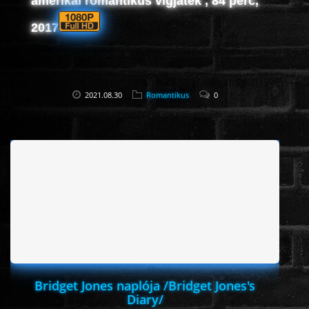
amerikai romantikus vígjáték , 84 perc,
2017
2021.08.30
Romantikus
0
Bridget Jones naplója /Bridget Jones's
Diary/