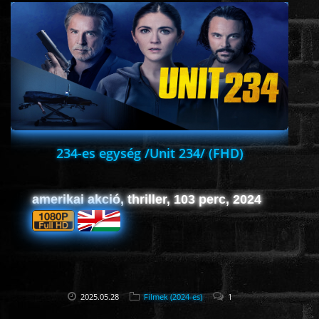
ÉLŐ ADÁSOK (LIVE)
SOROZAT
KARÁCSONYI FILMEK
PC-GAME
234-es egység /Unit 234/ (FHD)
amerikai akció, thriller, 103 perc, 2024
2025.05.28
Filmek (2024-es)
1