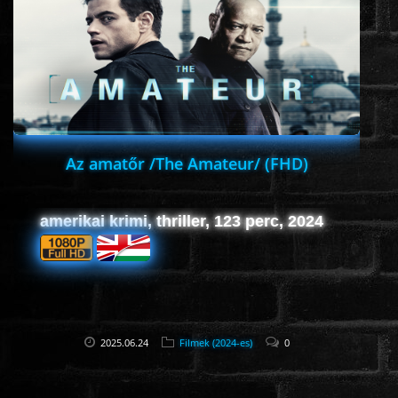
ROMANTIKUS
HÁBORÚS
KATASZTRÓFA
Az amatőr /The Amateur/ (FHD)
CSALÁDI
amerikai krimi, thriller, 123 perc, 2024
WESTERN
TÖRTÉNELMI
2025.06.24
Filmek (2024-es)
0
DOKUMENTUMFILMEK