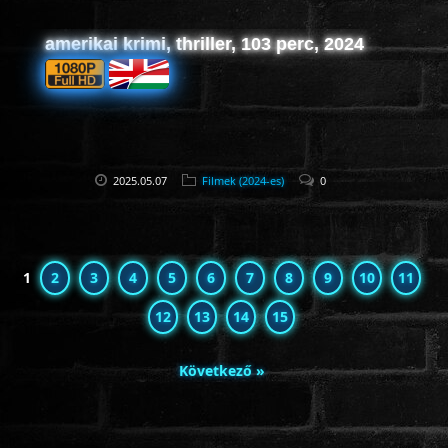
amerikai krimi, thriller, 103 perc, 2024
2025.05.07
Filmek (2024-es)
0
1
2
3
4
5
6
7
8
9
10
11
12
13
14
15
Következő »