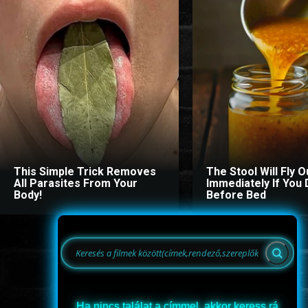
This Simple Trick Removes
The Stool Will Fly O
All Parasites From Your
Immediately If You D
Body!
Before Bed
Ha nincs találat a címmel, akkor keress rá