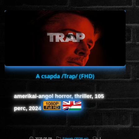
www.onlinefilmvilag2.eu,Copyright © 2017-2026 Az oldal nem tárol
semmilyen jogsértő tartalmat. Minden adat külső forrásból származik |
Frissítve: 2026.07.27
|
Fel ↑
A csapda /Trap/ (FHD)
amerikai-angol horror, thriller, 105
perc, 2024
2025.05.09
Filmek (2024-es)
1