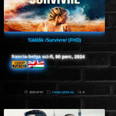
HORROR
SCI-FI
ANIMÁCIÓS
Túlélők /Survivre/ (FHD)
KALAND
francia-belga sci-fi, 90 perc, 2024
FANTASY
THRILLER
2025.07.01
Filmek (2024-es)
0
KRIMI
DRÁMA