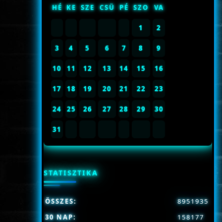
HÉ
KE
SZE
CSÜ
PÉ
SZO
VA
1
2
3
4
5
6
7
8
9
10
11
12
13
14
15
16
17
18
19
20
21
22
23
24
25
26
27
28
29
30
31
STATISZTIKA
ÖSSZES:
8951935
30 NAP:
158177