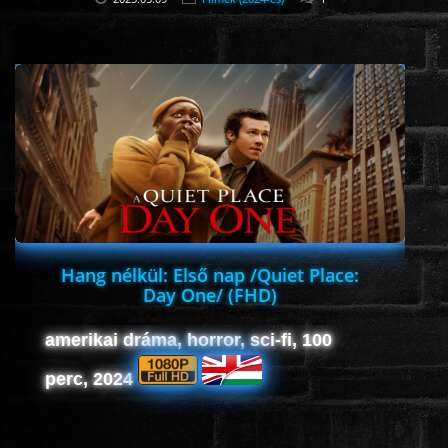
Hang nélkül: Első nap /Quiet Place:
Day One/ (FHD)
amerikai dráma, horror, sci-fi, 100
perc, 2024