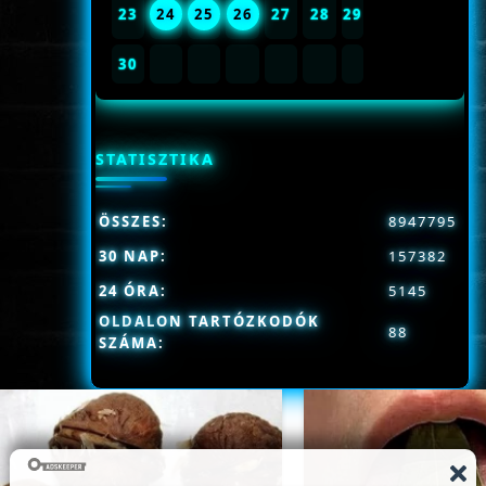
23
24
25
26
27
28
29
30
STATISZTIKA
ÖSSZES:
8947795
30 NAP:
157382
24 ÓRA:
5145
OLDALON TARTÓZKODÓK
88
SZÁMA: