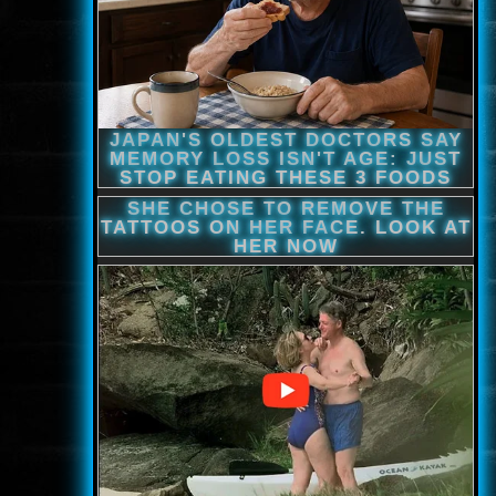
www.onlinefilmvilag2.eu,Copyright © 2017-2026 Az oldal nem tárol
semmilyen jogsértő tartalmat. Minden adat külső forrásból származik |
Frissítve: 2026.07.27
|
Fel ↑