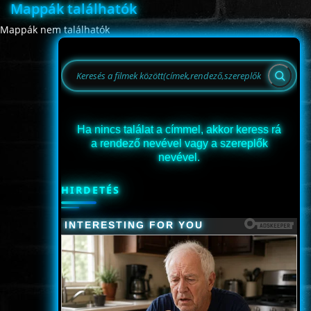
Mappák találhatók
ÉLŐ ADÁSOK (LIVE)
Mappák nem találhatók
SOROZAT
KARÁCSONYI FILMEK
Ha nincs találat a címmel, akkor keress rá
a rendező nevével vagy a szereplők
PC-GAME
nevével.
HIRDETÉS