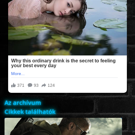
FILMEK (2025-ÖS)
FILMEK (2024-ES)
FILMEK (2023-AS)
FILMEK (2022-ES)
FELIRATOS FILMEK
Az archívum
AKCIÓ
Cikkek találhatók
VÍGJÁTÉK