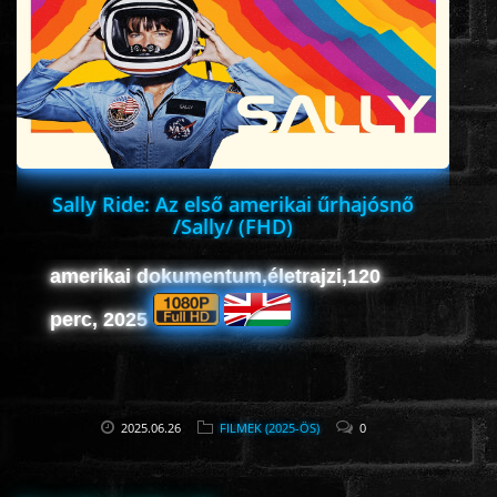
ROMANTIKUS
HÁBORÚS
KATASZTRÓFA
Sally Ride: Az első amerikai űrhajósnő
/Sally/ (FHD)
CSALÁDI
amerikai dokumentum,életrajzi,120
perc, 2025
WESTERN
TÖRTÉNELMI
2025.06.26
FILMEK (2025-ÖS)
0
DOKUMENTUMFILMEK