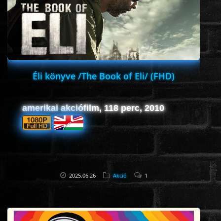
HORROR
SCI-FI
ANIMÁCIÓS
Éli könyve /The Book of Eli/ (FHD)
KALAND
amerikai akciófilm, 118 perc, 2010
FANTASY
THRILLER
2025.06.26
Akció
1
KRIMI
DRÁMA