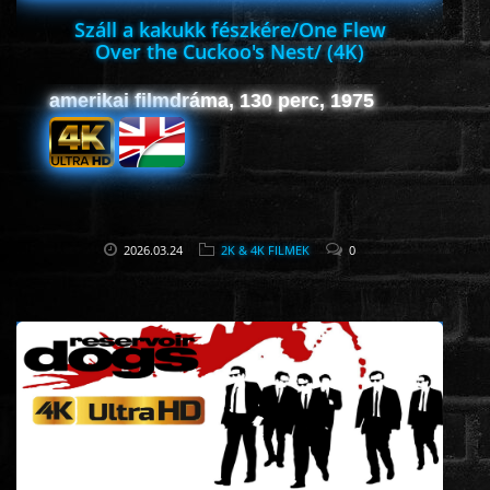
Száll a kakukk fészkére/One Flew
Over the Cuckoo's Nest/ (4K)
amerikai filmdráma, 130 perc, 1975
2026.03.24
2K & 4K FILMEK
0