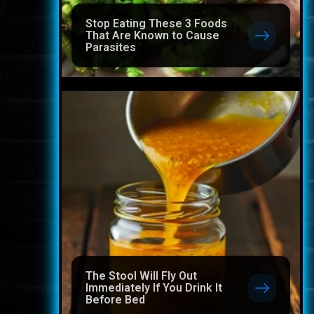
Stop Eating These 3 Foods
That Are Known to Cause
Parasites
The Stool Will Fly Out
Immediately If You Drink It
Before Bed