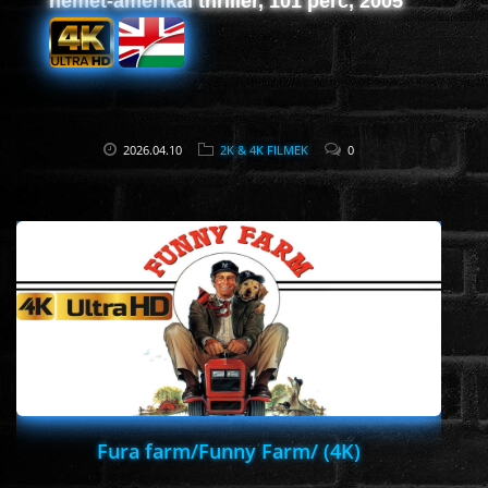
német-amerikai thriller, 101 perc, 2005
2026.04.10
2K & 4K FILMEK
0
Fura farm/Funny Farm/ (4K)