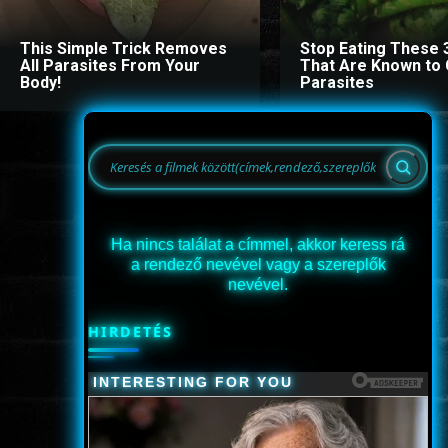
This Simple Trick Removes
Stop Eating These 
All Parasites From Your
That Are Known to
Body!
Parasites
Ha nincs találat a címmel, akkor keress rá
a rendező nevével vagy a szereplők
nevével.
HIRDETÉS