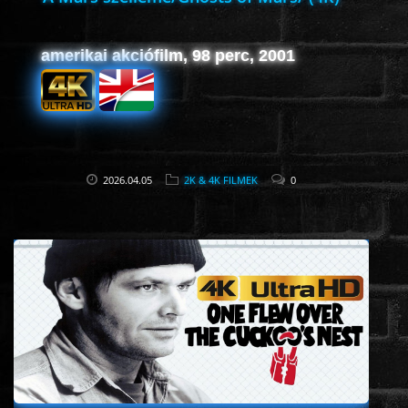
amerikai akciófilm, 98 perc, 2001
2026.04.05
2K & 4K FILMEK
0