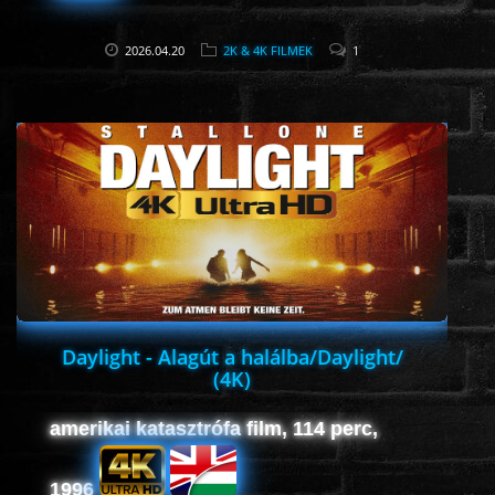
2026.04.20
2K & 4K FILMEK
1
Daylight - Alagút a halálba/Daylight/
(4K)
amerikai katasztrófa film, 114 perc,
1996