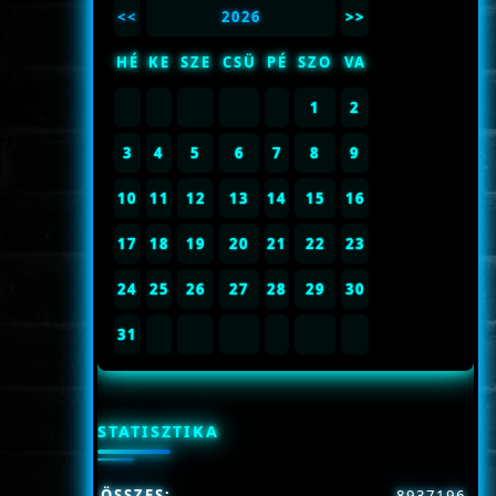
<<
2026
>>
HÉ
KE
SZE
CSÜ
PÉ
SZO
VA
1
2
3
4
5
6
7
8
9
10
11
12
13
14
15
16
17
18
19
20
21
22
23
24
25
26
27
28
29
30
31
STATISZTIKA
ÖSSZES:
8937196