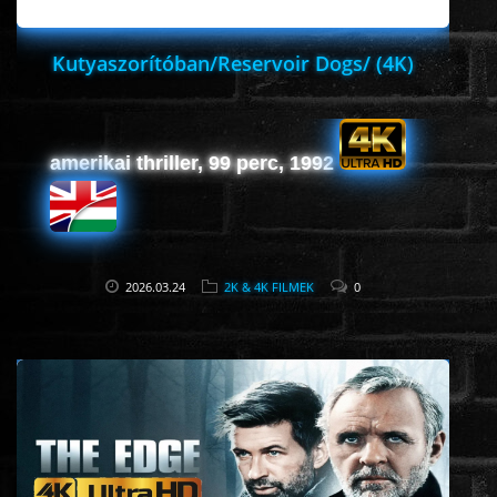
Kutyaszorítóban/Reservoir Dogs/ (4K)
amerikai thriller, 99 perc, 1992
2026.03.24
2K & 4K FILMEK
0