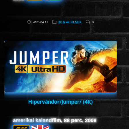
2026.04.12
2K & 4K FILMEK
0
Hipervándor/Jumper/ (4K)
amerikai kalandfilm, 88 perc, 2008