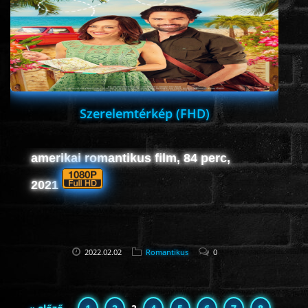
Szerelemtérkép (FHD)
amerikai romantikus film, 84 perc,
2021
2022.02.02
Romantikus
0