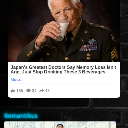
FILMEK (2025-ÖS)
FILMEK (2024-ES)
FILMEK (2023-AS)
FILMEK (2022-ES)
FELIRATOS FILMEK
AKCIÓ
Romantikus
VÍGJÁTÉK