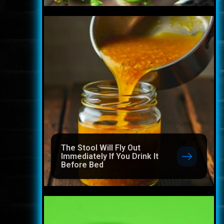
The Stool Will Fly Out
Immediately If You Drink It
Before Bed