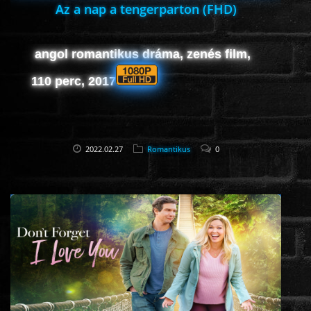
Az a nap a tengerparton (FHD)
angol romantikus dráma, zenés film,
110 perc, 2017
2022.02.27
Romantikus
0