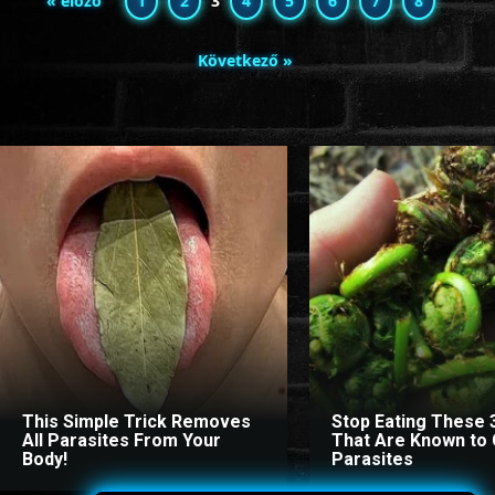
« előző
1
2
3
4
5
6
7
8
Következő »
This Simple Trick Removes
Stop Eating These 
All Parasites From Your
That Are Known to
Body!
Parasites