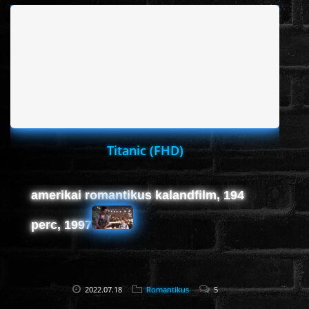
ROMANTIKUS
HÁBORÚS
KATASZTRÓFA
Titanic (FHD)
CSALÁDI
amerikai romantikus kalandfilm, 194
WESTERN
perc, 1997
TÖRTÉNELMI
DOKUMENTUMFILMEK
2022.07.18
Romantikus
5