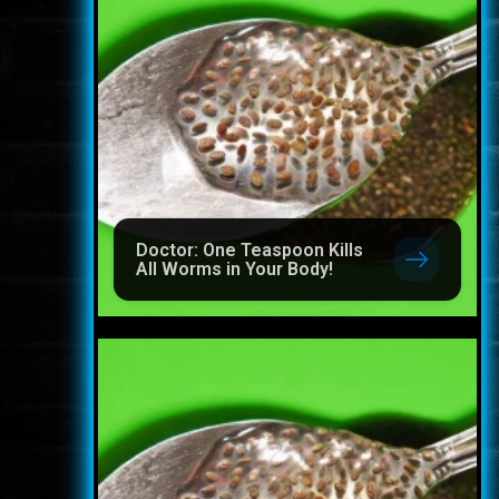
Doctor: One Teaspoon Kills
All Worms in Your Body!