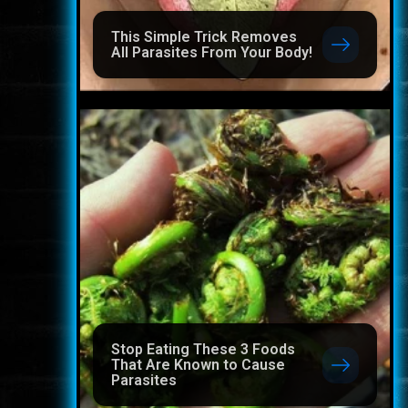
This Simple Trick Removes
All Parasites From Your Body!
Stop Eating These 3 Foods
That Are Known to Cause
Parasites