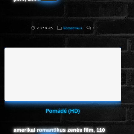
2022.05.05
Romantikus
1
Pomádé (HD)
amerikai romantikus zenés film, 110