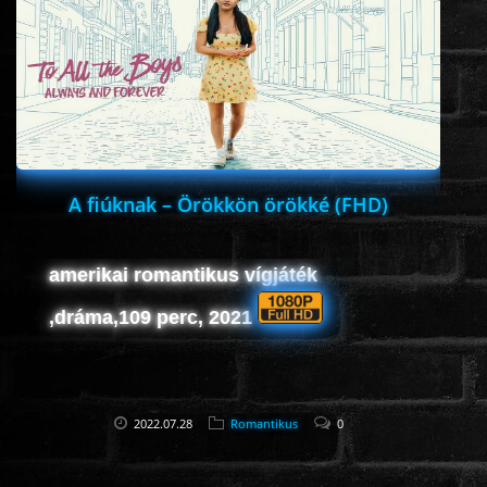
HORROR
SCI-FI
ANIMÁCIÓS
A fiúknak – Örökkön örökké (FHD)
KALAND
amerikai romantikus vígjáték
FANTASY
,dráma,109 perc, 2021
THRILLER
KRIMI
2022.07.28
Romantikus
0
DRÁMA