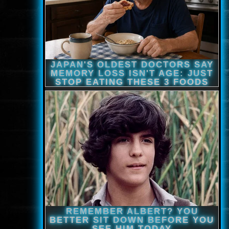
www.onlinefilmvilag2.eu,Copyright © 2017-2026 Az oldal nem tárol
semmilyen jogsértő tartalmat. Minden adat külső forrásból származik |
Frissítve: 2026.07.27
|
Fel ↑