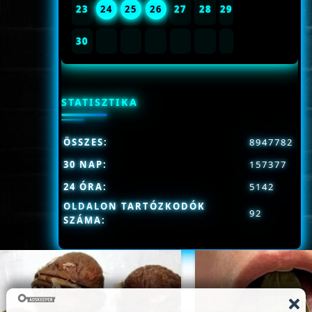
23
24
25
26
27
28
29
30
STATISZTIKA
ÖSSZES:
8947782
30 NAP:
157377
24 ÓRA:
5142
OLDALON TARTÓZKODÓK
92
SZÁMA: