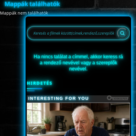
Mappák találhatók
ÉLŐ ADÁSOK (LIVE)
Mappák nem találhatók
SOROZAT
KARÁCSONYI FILMEK
Ha nincs találat a címmel, akkor keress rá
a rendező nevével vagy a szereplők
PC-GAME
nevével.
HIRDETÉS