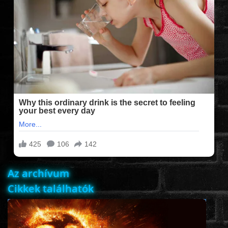
FILMEK (2025-ÖS)
FILMEK (2024-ES)
FILMEK (2023-AS)
FILMEK (2022-ES)
FELIRATOS FILMEK
Az archívum
AKCIÓ
Cikkek találhatók
VÍGJÁTÉK