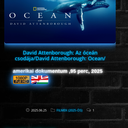
ROMANTIKUS
HÁBORÚS
KATASZTRÓFA
David Attenborough: Az óceán
csodája/David Attenborough: Ocean/
(FHD)
CSALÁDI
amerikai dokumentum ,95 perc, 2025
WESTERN
TÖRTÉNELMI
2025.06.25
FILMEK (2025-ÖS)
1
DOKUMENTUMFILMEK