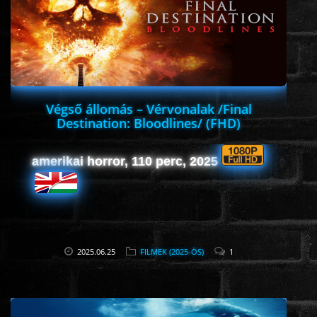
HORROR
SCI-FI
ANIMÁCIÓS
Végső állomás – Vérvonalak /Final
Destination: Bloodlines/ (FHD)
KALAND
amerikai horror, 110 perc, 2025
FANTASY
THRILLER
2025.06.25
FILMEK (2025-ÖS)
1
KRIMI
DRÁMA