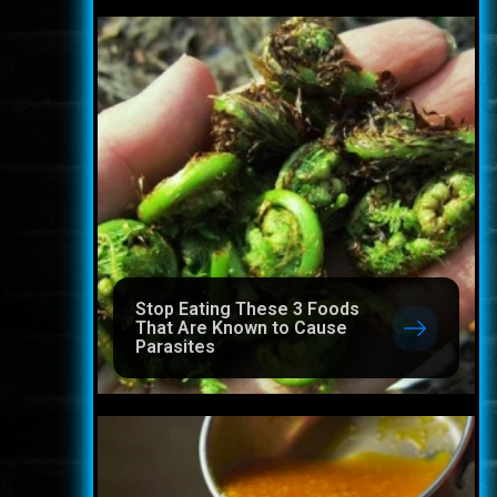
Stop Eating These 3 Foods
That Are Known to Cause
Parasites