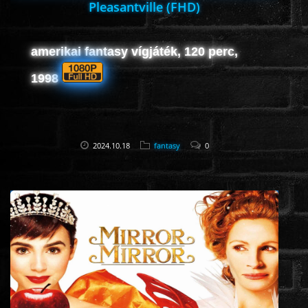
Pleasantville (FHD)
amerikai fantasy vígjáték, 120 perc,
1998
2024.10.18
fantasy
0