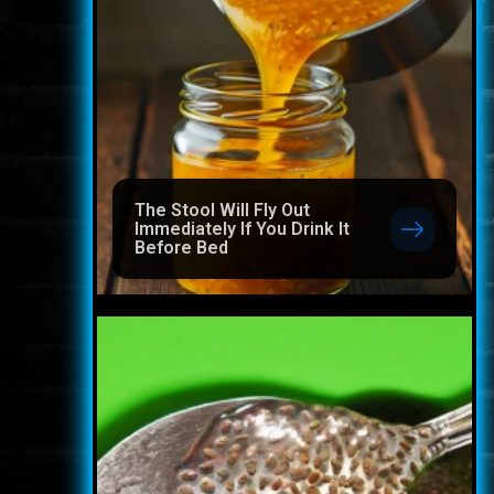
The Stool Will Fly Out
Immediately If You Drink It
Before Bed