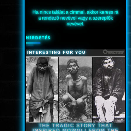
Ha nincs találat a címmel, akkor keress rá
a rendező nevével vagy a szereplők
nevével.
HIRDETÉS