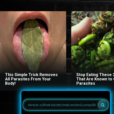
This Simple Trick Removes
Stop Eating These 
All Parasites From Your
That Are Known to
Body!
Parasites