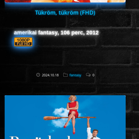
Tükröm, tükröm (FHD)
amerikai fantasy, 106 perc, 2012
2024.10.18
fantasy
0