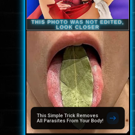
This Simple Trick Removes
All Parasites From Your Body!