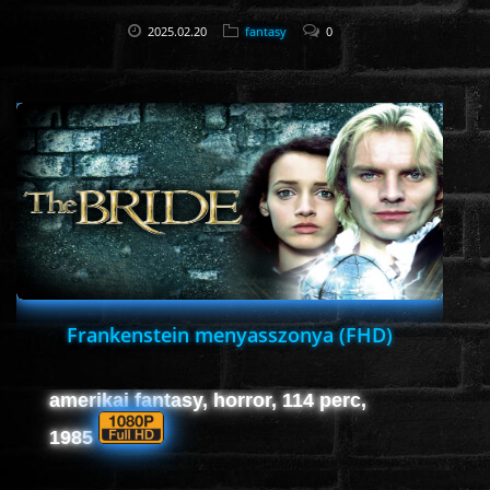
2025.02.20
fantasy
0
Frankenstein menyasszonya (FHD)
amerikai fantasy, horror, 114 perc,
1985