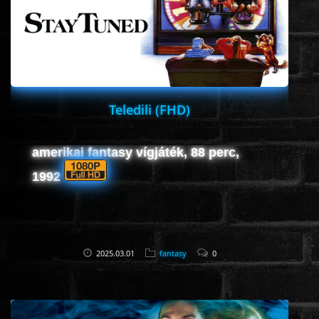
HORROR
SCI-FI
ANIMÁCIÓS
Teledili (FHD)
KALAND
amerikai fantasy vígjáték, 88 perc,
1992
FANTASY
THRILLER
2025.03.01
fantasy
0
KRIMI
DRÁMA