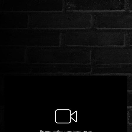
ROMANTIKUS
HÁBORÚS
KATASZTRÓFA
CSALÁDI
WESTERN
TÖRTÉNELMI
DOKUMENTUMFILMEK