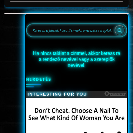
Ha nincs találat a címmel, akkor keress rá
a rendező nevével vagy a szereplők
nevével.
HIRDETÉS