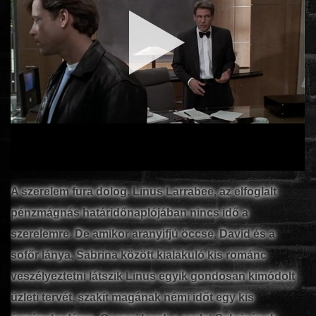
www.onlinefilmvilag2.eu,Copyright © 2017-2026 Az oldal nem tárol
semmilyen jogsértő tartalmat. Minden adat külső forrásból származik |
Frissítve: 2026.07.27
|
Fel ↑
A szerelem fura dolog. Linus Larrabee, az elfoglalt
pénzmágnás határidőnaplójában nincs idő a
szerelemre. De amikor aranyifjú öccse, David és a
sofőr lánya, Sabrina között kialakuló kis románc
veszélyeztetni látszik Linus egyik gondosan kimódolt
üzleti tervét, szakít magának némi időt egy kis