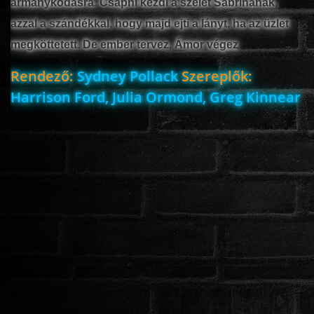
ármánykodásra. Csapni kezdi a szelet Sabrinának,
azzal a szándékkal, hogy majd ejti a lányt, ha az üzlet
megköttetett. De ember tervez, Ámor végez
Rendező:
Sydney Pollack
Szereplők:
Harrison Ford, Julia Ormond, Greg Kinnear