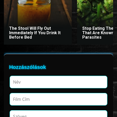
The Stool Will Fly Out
Stop Eating Thes
Immediately If You Drink It
That Are Known 
Before Bed
Parasites
Hozzászólások