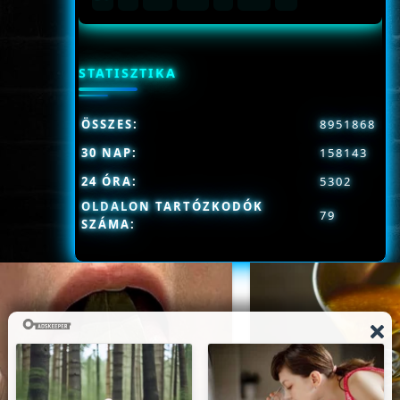
STATISZTIKA
ÖSSZES:
8951868
30 NAP:
158143
24 ÓRA:
5302
OLDALON TARTÓZKODÓK
79
SZÁMA: