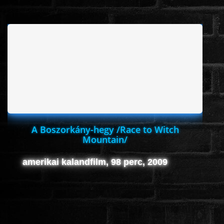
A Boszorkány-hegy /Race to Witch
Mountain/
amerikai kalandfilm, 98 perc, 2009