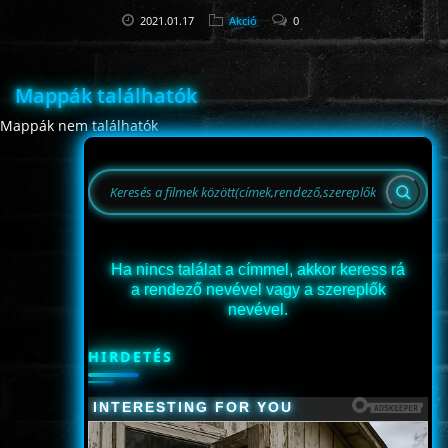
2021.01.17
Akció
0
Mappák találhatók
Mappák nem találhatók
Ha nincs találat a címmel, akkor keress rá
a rendező nevével vagy a szereplők
nevével.
HIRDETÉS