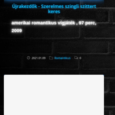
Újrakezdők - Szerelmes szingli szittert
keres
amerikai romantikus vígjáték , 97 perc,
2009
2021.01.09
Romantikus
0