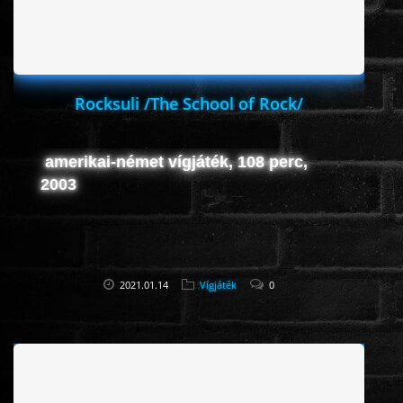
Rocksuli /The School of Rock/
amerikai-német vígjáték, 108 perc,
2003
2021.01.14
Vígjáték
0