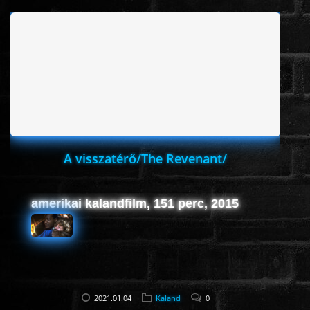
www.onlinefilmvilag2.eu,Copyright © 2017-2026 Az oldal nem tárol
semmilyen jogsértő tartalmat. Minden adat külső forrásból származik |
Frissítve: 2026.07.27
|
Fel ↑
A visszatérő/The Revenant/
amerikai kalandfilm, 151 perc, 2015
2021.01.04
Kaland
0