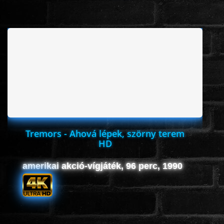
Tremors - Ahová lépek, szörny terem
HD
amerikai akció-vígjáték, 96 perc, 1990