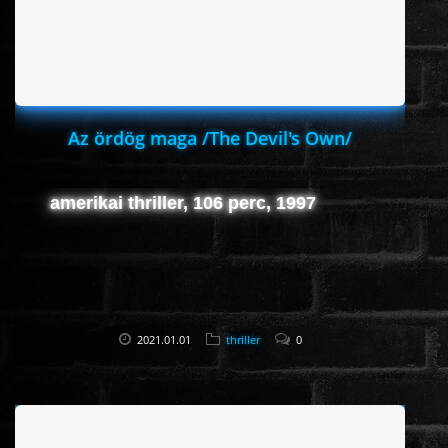
HORROR
SCI-FI
Az ördög maga /The Devil's Own/
ANIMÁCIÓS
amerikai thriller, 106 perc, 1997
KALAND
FANTASY
THRILLER
2021.01.01
thriller
0
KRIMI
DRÁMA