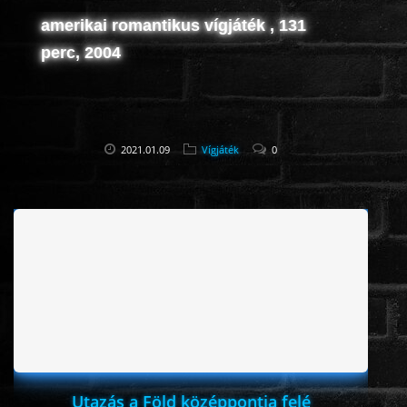
amerikai romantikus vígjáték , 131
perc, 2004
2021.01.09
Vígjáték
0
Utazás a Föld középpontja felé