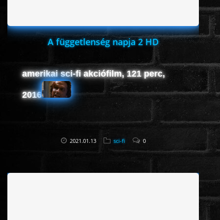
A függetlenség napja 2 HD
amerikai sci-fi akciófilm, 121 perc,
2016
2021.01.13
sci-fi
0