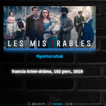
Nyomorultak
francia krimi-dráma, 102 perc, 2019
2021.01.17
Sorozat
0