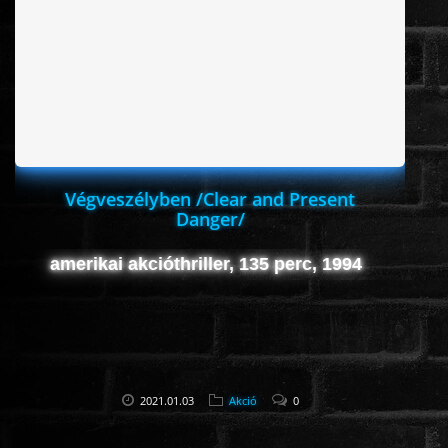
ÉLŐ ADÁSOK (LIVE)
SOROZAT
KARÁCSONYI FILMEK
Végveszélyben /Clear and Present
PC-GAME
Danger/
amerikai akcióthriller, 135 perc, 1994
2021.01.03
Akció
0