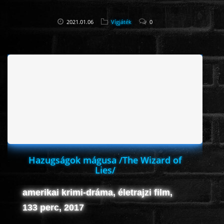
2021.01.06
Vígjáték
0
Hazugságok mágusa /The Wizard of
Lies/
amerikai krimi-dráma, életrajzi film,
133 perc, 2017