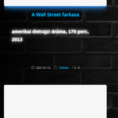
A Wall Street farkasa
amerikai életrajzi dráma, 179 perc,
2013
2021.01.12
Dráma
0