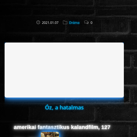
2021.01.07
Dráma
0
Óz, a hatalmas
amerikai fantasztikus kalandfilm, 127