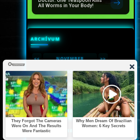
Doctor: One Teaspoon Kills
All Worms in Your Body!
ARCHÍVUM
<<
NOVEMBER
>>
<<
2021
>>
HÉ
KE
SZE
CSÜ
PÉ
SZO
VA
1
2
3
4
5
6
7
8
9
10
11
12
13
14
15
16
17
18
19
20
21