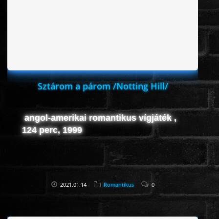
Sztárom a párom /Notting Hill/
angol-amerikai romantikus vígjáték ,
124 perc, 1999
2021.01.14
Romantikus
0