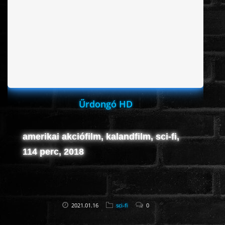
Űrdongó HD
amerikai akciófilm, kalandfilm, sci-fi,
114 perc, 2018
2021.01.16
sci-fi
0