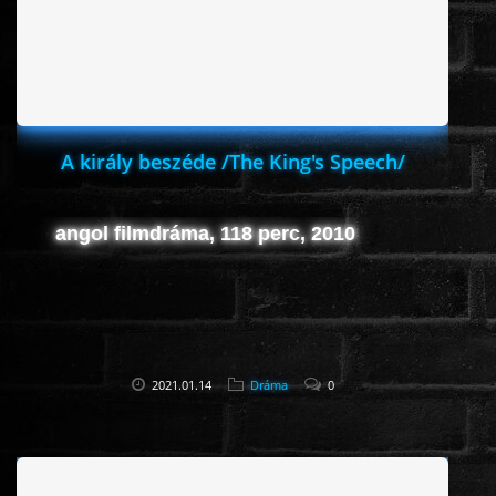
A király beszéde /The King's Speech/
angol filmdráma, 118 perc, 2010
2021.01.14
Dráma
0