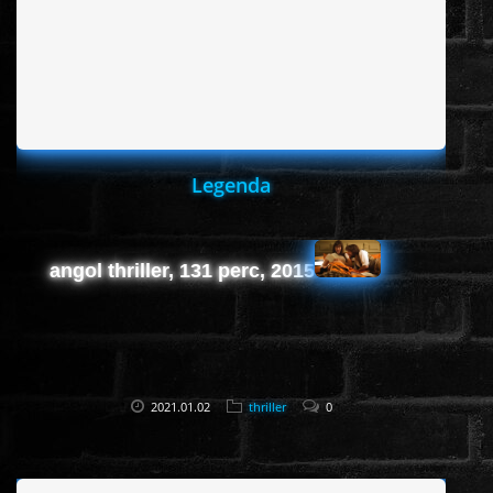
ROMANTIKUS
HÁBORÚS
Legenda
KATASZTRÓFA
CSALÁDI
angol thriller, 131 perc, 2015
WESTERN
TÖRTÉNELMI
2021.01.02
thriller
0
DOKUMENTUMFILMEK