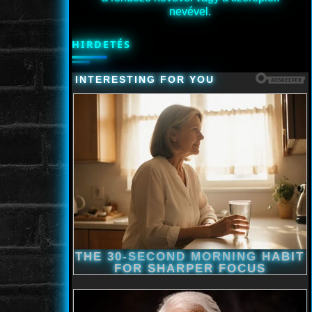
nevével.
HIRDETÉS