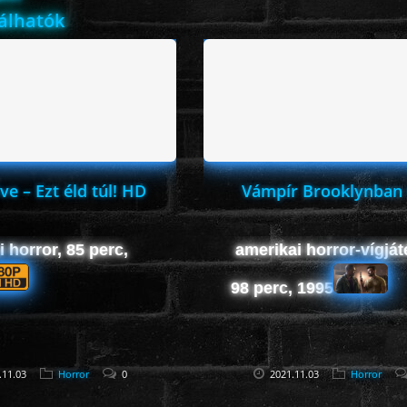
lálhatók
ve – Ezt éld túl! HD
Vámpír Brooklynban
 horror, 85 perc,
amerikai horror-vígját
98 perc, 1995
.11.03
Horror
0
2021.11.03
Horror