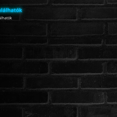
lálhatók
lhatók