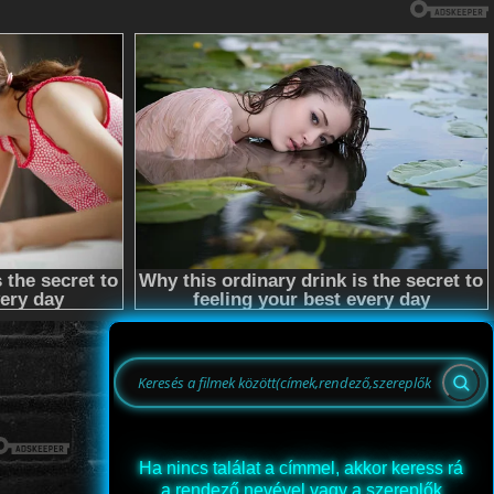
Ha nincs találat a címmel, akkor keress rá
a rendező nevével vagy a szereplők