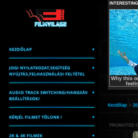
KEZDŐLAP
JOGI NYILATKOZAT,SEGÍTSÉG
NYÚJTÁS,FELHASZNÁLÁSI FELTÉTEL
AUDIO TRACK SWITCHING/HANGSÁV
BEÁLLÍTÁSOK/
Kezdőlap
20
KÉRJÉL FILMET TŐLÜNK !
2K & 4K FILMEK