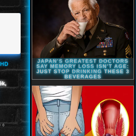
 HD
ék,
0