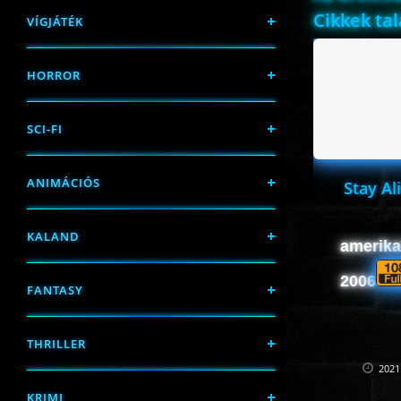
Cikkek ta
VÍGJÁTÉK
HORROR
SCI-FI
ANIMÁCIÓS
Stay Ali
KALAND
amerikai
2006
FANTASY
THRILLER
2021
KRIMI