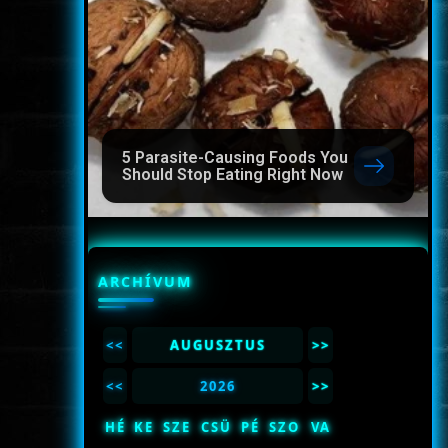
5 Parasite-Causing Foods You
Should Stop Eating Right Now
ARCHÍVUM
<<
AUGUSZTUS
>>
<<
2026
>>
HÉ
KE
SZE
CSÜ
PÉ
SZO
VA