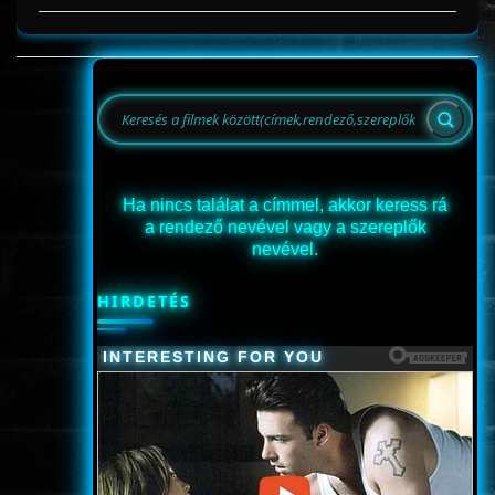
Ha nincs találat a címmel, akkor keress rá
a rendező nevével vagy a szereplők
nevével.
HIRDETÉS