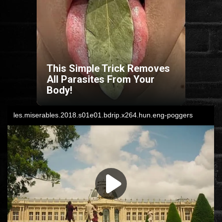
HORROR
SCI-FI
This Simple Trick Removes
ANIMÁCIÓS
All Parasites From Your
Body!
KALAND
FANTASY
THRILLER
KRIMI
DRÁMA