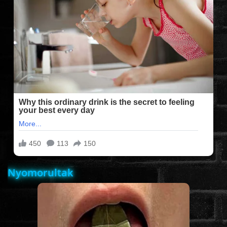
FILMEK (2025-ÖS)
FILMEK (2024-ES)
FILMEK (2023-AS)
FILMEK (2022-ES)
FELIRATOS FILMEK
Nyomorultak
AKCIÓ
VÍGJÁTÉK