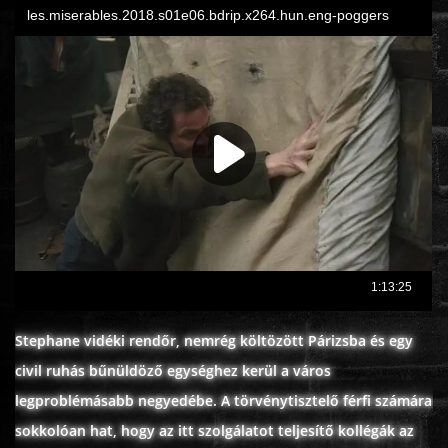
Stephane vidéki rendőr, nemrég költözött Párizsba és egy
civil ruhás bűnüldöző egységhez kerül a város
legproblémásabb negyedébe. A törvénytisztelő férfi számára
sokkolóan hat, hogy az itt szolgálatot teljesítő kollégák az