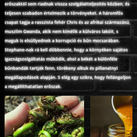
erőszaktól sem riadnak vissza szolgálatteljesítés közben, és
teljesen szabadon értelmezik a törvényeket. A háromfős
csapat tagja a rasszista fehér Chris és az afrikai származású,
muszlim Gwanda, akik nem kímélik a külváros lakóit, s
maguk is elsüllyednek a korrupció és bűn mocsarában.
Stephane-nak rá kell döbbennie, hogy a környéken sajátos
igazságszolgáltatás működik, ahol a békét a különféle
bűnbandák tartják fenn, törékeny alkuk és pillanatnyi
megállapodások alapján. S elég egy szikra, hogy fellángoljon
a megállíthatatlan erőszak.