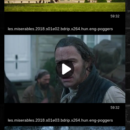
ROMANTIKUS
HÁBORÚS
KATASZTRÓFA
CSALÁDI
WESTERN
TÖRTÉNELMI
DOKUMENTUMFILMEK