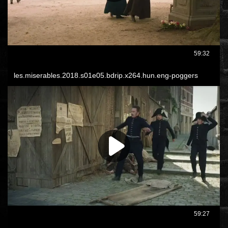
www.onlinefilmvilag2.eu,Copyright © 2017-2026 Az oldal nem tárol
semmilyen jogsértő tartalmat. Minden adat külső forrásból származik |
Frissítve: 2026.07.27
|
Fel ↑