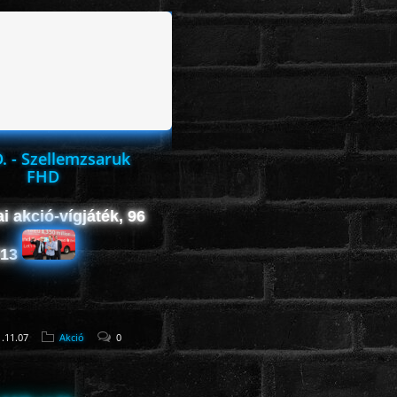
D. - Szellemzsaruk
FHD
i akció-vígjáték, 96
013
.11.07
Akció
0