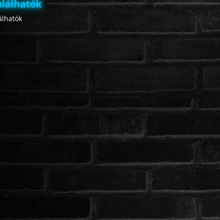
lálhatók
lhatók