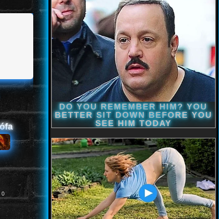
rófa
0