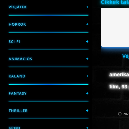
Cikkek ta
VÍGJÁTÉK
HORROR
SCI-FI
Vé
ANIMÁCIÓS
amerikai
KALAND
film, 93
FANTASY
THRILLER
202
KRIMI