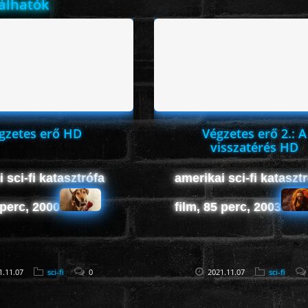
lálhatók
gzetes erő HD
Végzetes erő 2.: A
visszatérés HD
 sci-fi katasztrófa
amerikai sci-fi kataszt
 perc, 2000
film, 85 perc, 2003
1.11.07
sci-fi
0
2021.11.07
sci-fi