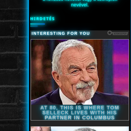
nevével.
HIRDETÉS