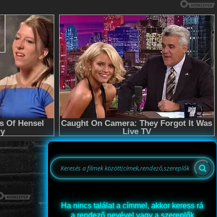
Ha nincs találat a címmel, akkor keress rá
a rendező nevével vagy a szereplők