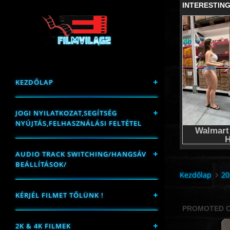
KEZDŐLAP
JOGI NYILATKOZAT,SEGÍTSÉG
NYÚJTÁS,FELHASZNÁLÁSI FELTÉTEL
AUDIO TRACK SWITCHING/HANGSÁV
BEÁLLÍTÁSOK/
Kezdőlap
20
KÉRJÉL FILMET TŐLÜNK !
2K & 4K FILMEK