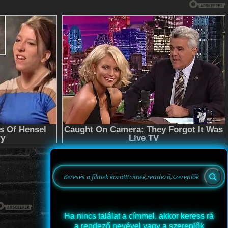
Ha nincs találat a címmel, akkor keress rá
a rendező nevével vagy a szereplők