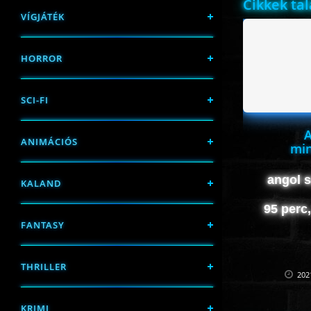
Cikkek ta
VÍGJÁTÉK
HORROR
SCI-FI
A
ANIMÁCIÓS
min
angol sc
KALAND
95 perc
FANTASY
THRILLER
202
KRIMI