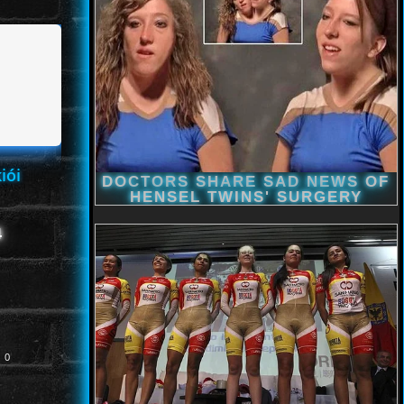
iói
4
0