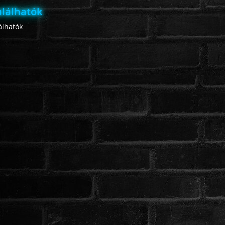
lálhatók
lhatók