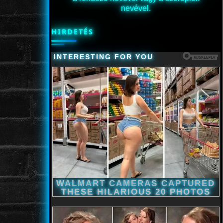
nevével.
HIRDETÉS