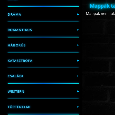
Mappák ta
Mappák nem talá
DRÁMA
ROMANTIKUS
HÁBORÚS
KATASZTRÓFA
CSALÁDI
WESTERN
TÖRTÉNELMI