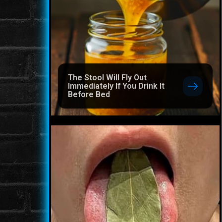
The Stool Will Fly Out
Immediately If You Drink It
Before Bed