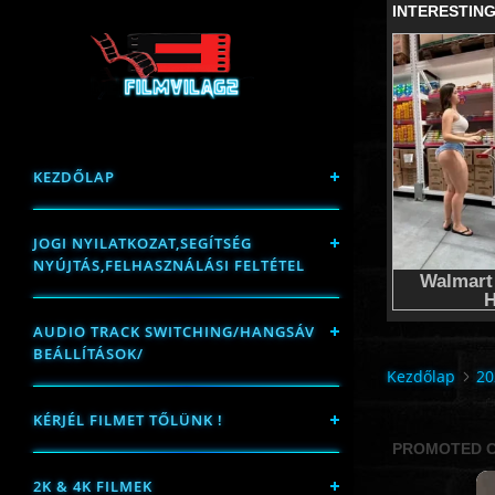
KEZDŐLAP
JOGI NYILATKOZAT,SEGÍTSÉG
NYÚJTÁS,FELHASZNÁLÁSI FELTÉTEL
AUDIO TRACK SWITCHING/HANGSÁV
BEÁLLÍTÁSOK/
Kezdőlap
20
KÉRJÉL FILMET TŐLÜNK !
2K & 4K FILMEK