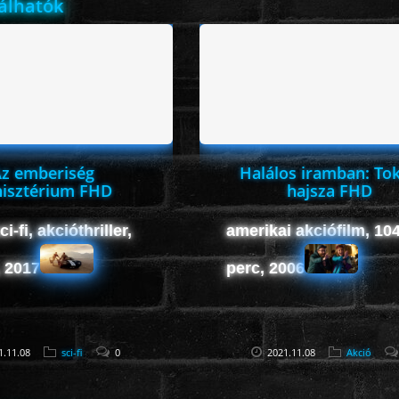
lálhatók
z emberiség
Halálos iramban: Tok
isztérium FHD
hajsza FHD
i-fi, akcióthriller,
amerikai akciófilm, 10
, 2017
perc, 2006
1.11.08
sci-fi
0
2021.11.08
Akció