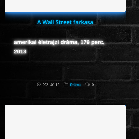
A Wall Street farkasa
amerikai életrajzi dráma, 179 perc,
2013
2021.01.12
Dráma
0