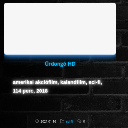
Űrdongó HD
amerikai akciófilm, kalandfilm, sci-fi,
114 perc, 2018
2021.01.16
sci-fi
0