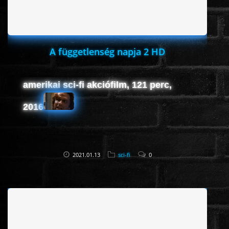
A függetlenség napja 2 HD
amerikai sci-fi akciófilm, 121 perc,
2016
2021.01.13
sci-fi
0