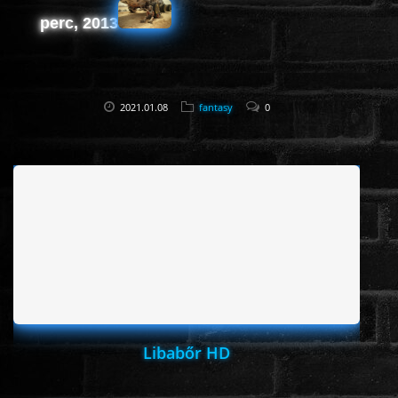
perc, 2013
2021.01.08
fantasy
0
Libabőr HD