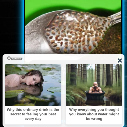
Doctor: One Teaspoon Kills
All Worms in Your Body!
ARCHÍVUM
<<
NOVEMBER
>>