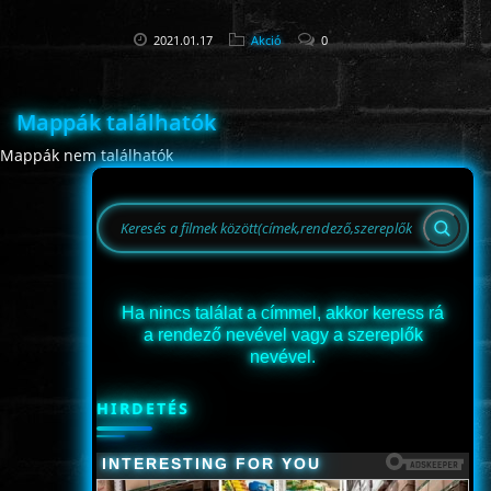
2021.01.17
Akció
0
Mappák találhatók
Mappák nem találhatók
Ha nincs találat a címmel, akkor keress rá
a rendező nevével vagy a szereplők
nevével.
HIRDETÉS