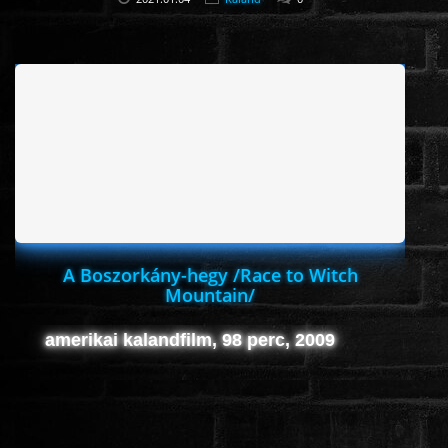
A Boszorkány-hegy /Race to Witch
Mountain/
amerikai kalandfilm, 98 perc, 2009