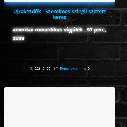
Újrakezdők - Szerelmes szingli szittert
keres
amerikai romantikus vígjáték , 97 perc,
2009
2021.01.09
Romantikus
0