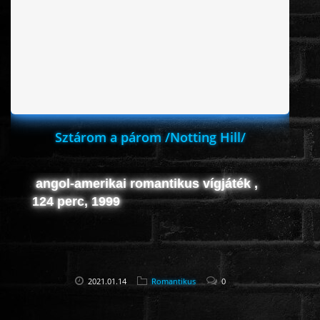
Sztárom a párom /Notting Hill/
angol-amerikai romantikus vígjáték ,
124 perc, 1999
2021.01.14
Romantikus
0