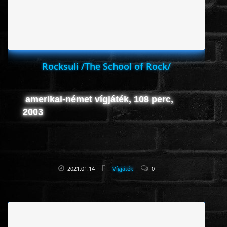
Rocksuli /The School of Rock/
amerikai-német vígjáték, 108 perc,
2003
2021.01.14
Vígjáték
0