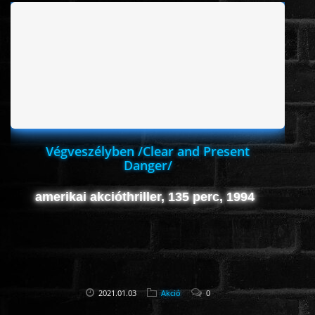
ÉLŐ ADÁSOK (LIVE)
SOROZAT
KARÁCSONYI FILMEK
PC-GAME
Végveszélyben /Clear and Present
Danger/
amerikai akcióthriller, 135 perc, 1994
2021.01.03
Akció
0