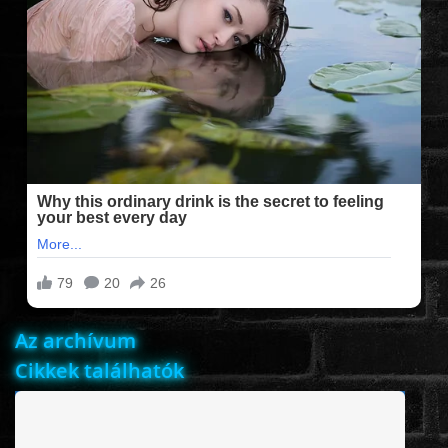
FILMEK (2025-ÖS)
FILMEK (2024-ES)
FILMEK (2023-AS)
FILMEK (2022-ES)
FELIRATOS FILMEK
Az archívum
AKCIÓ
Cikkek találhatók
VÍGJÁTÉK