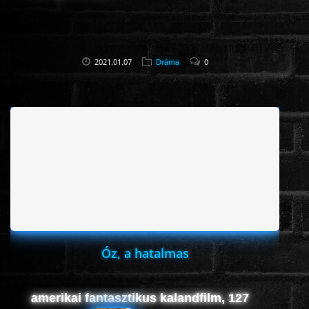
2021.01.07
Dráma
0
Óz, a hatalmas
amerikai fantasztikus kalandfilm, 127