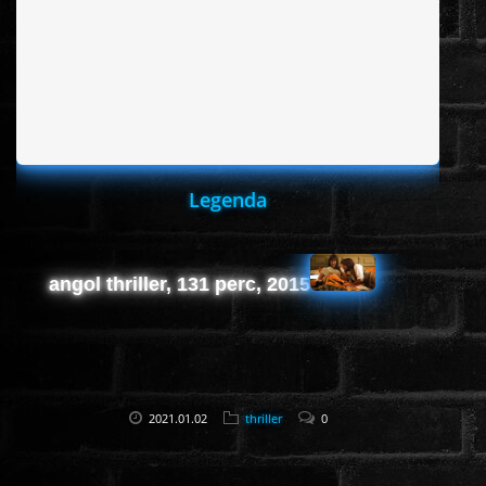
ROMANTIKUS
HÁBORÚS
KATASZTRÓFA
Legenda
CSALÁDI
angol thriller, 131 perc, 2015
WESTERN
TÖRTÉNELMI
2021.01.02
thriller
0
DOKUMENTUMFILMEK