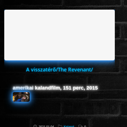
www.onlinefilmvilag2.eu,Copyright © 2017-2026 Az oldal nem tárol
semmilyen jogsértő tartalmat. Minden adat külső forrásból származik |
Frissítve: 2026.07.27
|
Fel ↑
A visszatérő/The Revenant/
amerikai kalandfilm, 151 perc, 2015
2021.01.04
Kaland
0