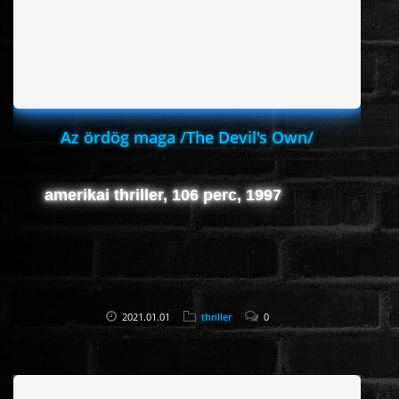
HORROR
SCI-FI
ANIMÁCIÓS
Az ördög maga /The Devil's Own/
KALAND
amerikai thriller, 106 perc, 1997
FANTASY
THRILLER
2021.01.01
thriller
0
KRIMI
DRÁMA