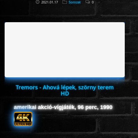
2021.01.17
Sorozat
0
Tremors - Ahová lépek, szörny terem
HD
amerikai akció-vígjáték, 96 perc, 1990