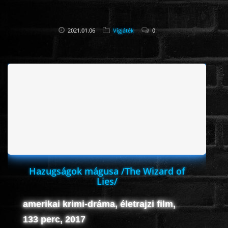
2021.01.06
Vígjáték
0
Hazugságok mágusa /The Wizard of
Lies/
amerikai krimi-dráma, életrajzi film,
133 perc, 2017