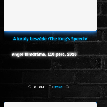
A király beszéde /The King's Speech/
angol filmdráma, 118 perc, 2010
2021.01.14
Dráma
0