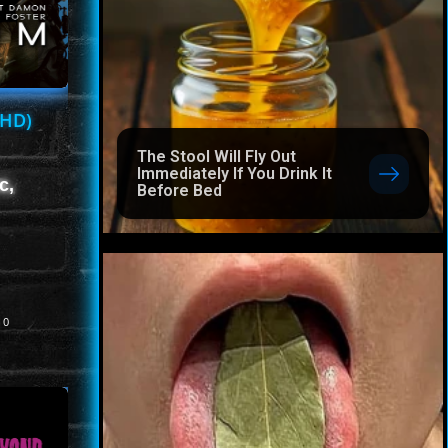
FHD)
The Stool Will Fly Out
Immediately If You Drink It
c,
Before Bed
0