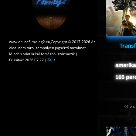
www.onlinefilmvilag2.eu,Copyright © 2017-2026 Az
Transf
oldal nem tárol semmilyen jogsértő tartalmat.
Minden adat külső forrásból származik |
Frissítve: 2026.07.27
|
Fel ↑
amerikai
165 per
202