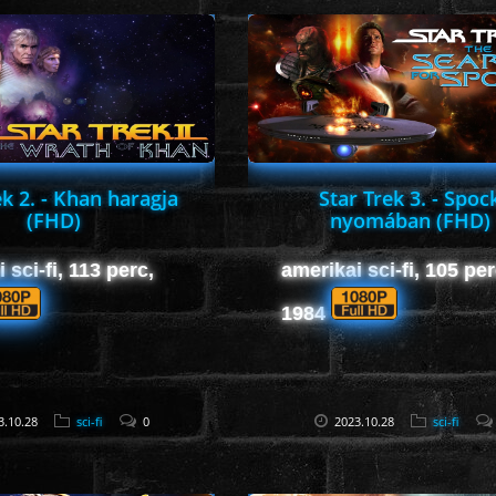
ek 2. - Khan haragja
Star Trek 3. - Spoc
(FHD)
nyomában (FHD)
 sci-fi, 113 perc,
amerikai sci-fi, 105 per
1984
3.10.28
sci-fi
0
2023.10.28
sci-fi