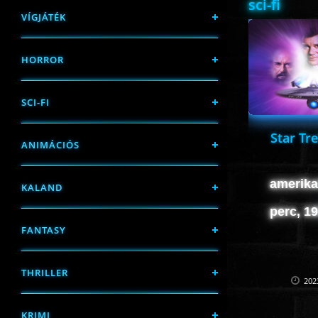
sci-fi
VÍGJÁTÉK
HORROR
SCI-FI
Star Tre
ANIMÁCIÓS
amerika
KALAND
perc, 1
FANTASY
THRILLER
202
KRIMI