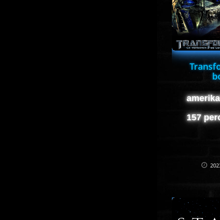
Transf
b
amerikai
157 per
202