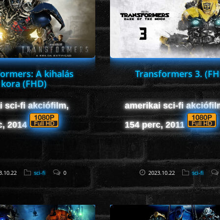
ormers: A kihalás
Transformers 3. (FH
kora (FHD)
 sci-fi akciófilm,
amerikai sci-fi akciófil
c, 2014
154 perc, 2011
3.10.22
sci-fi
0
2023.10.22
sci-fi