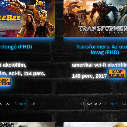
rdongó (FHD)
Transformers: Az uto
lovag (FHD)
 akciófilm,
amerikai sci-fi akciófil
lm, sci-fi, 114 perc,
149 perc, 2017
3.10.22
sci-fi
0
2023.10.22
sci-fi