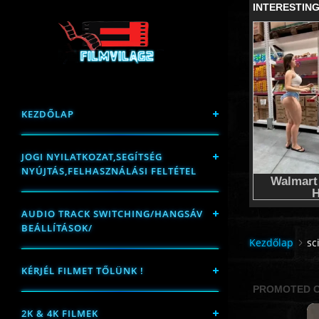
KEZDŐLAP
JOGI NYILATKOZAT,SEGÍTSÉG
NYÚJTÁS,FELHASZNÁLÁSI FELTÉTEL
AUDIO TRACK SWITCHING/HANGSÁV
BEÁLLÍTÁSOK/
Kezdőlap
sci
KÉRJÉL FILMET TŐLÜNK !
2K & 4K FILMEK