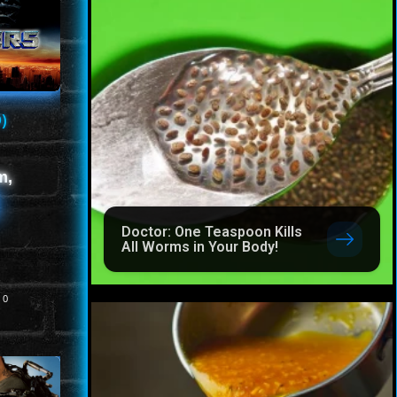
)
m,
Doctor: One Teaspoon Kills
All Worms in Your Body!
0