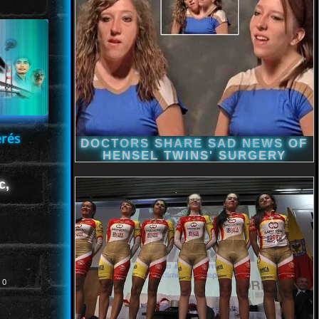
érés
c,
0