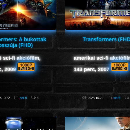
ormers: A bukottak
Transformers (FHD
osszúja (FHD)
 sci-fi akciófilm,
amerikai sci-fi akciófil
c, 2009
143 perc, 2007
3.10.22
sci-fi
0
2023.10.22
sci-fi