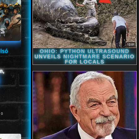
lsó
m,
0