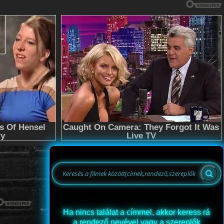
Ha nincs találat a címmel, akkor keress rá
a rendező nevével vagy a szereplők