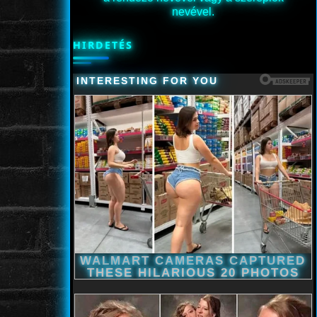
nevével.
HIRDETÉS