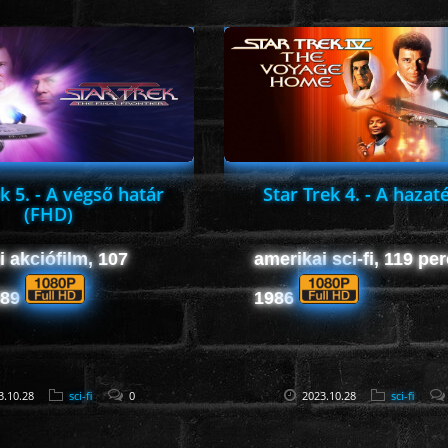
k 5. - A végső határ
Star Trek 4. - A hazat
(FHD)
i akciófilm, 107
amerikai sci-fi, 119 per
989
1986
3.10.28
sci-fi
0
2023.10.28
sci-fi