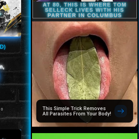
D)
m,
This Simple Trick Removes
0
All Parasites From Your Body!