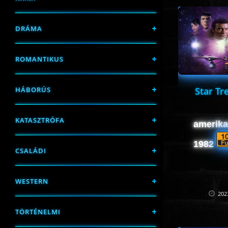
DRÁMA
ROMANTIKUS
Star Tr
HÁBORÚS
KATASZTRÓFA
amerikai
1982
CSALÁDI
WESTERN
202
TÖRTÉNELMI