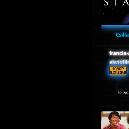
Csill
francia-
akciófi
202