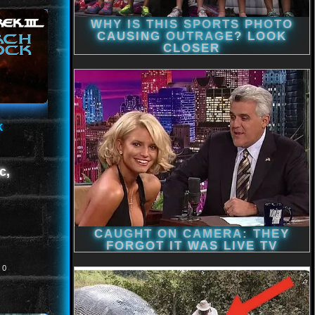
k
c,
0