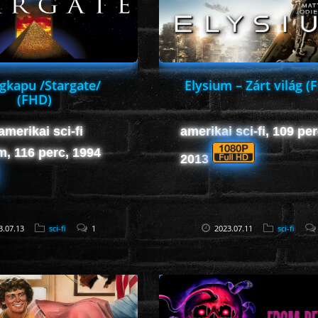
agkapu /Stargate/
Elysium – Zárt világ (
(FHD)
amerikai sci-fi
amerikai sci-fi, 109 per
lm, 116 perc, 1994
2013
3.07.13
sci-fi
1
2023.07.11
sci-fi