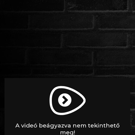
ROMANTIKUS
HÁBORÚS
KATASZTRÓFA
CSALÁDI
WESTERN
TÖRTÉNELMI
DOKUMENTUMFILMEK