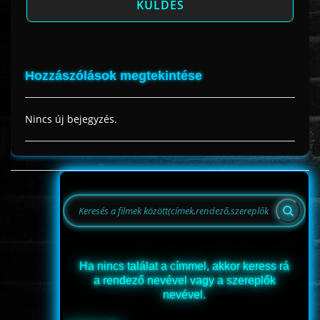
Hozzászólások megtekintése
Nincs új bejegyzés.
Ha nincs találat a címmel, akkor keress rá
a rendező nevével vagy a szereplők
nevével.