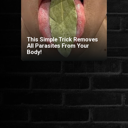
HORROR
SCI-FI
This Simple Trick Removes
ANIMÁCIÓS
All Parasites From Your
Body!
KALAND
FANTASY
THRILLER
KRIMI
DRÁMA