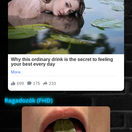
FILMEK (2025-ÖS)
FILMEK (2024-ES)
FILMEK (2023-AS)
FILMEK (2022-ES)
FELIRATOS FILMEK
Ragadozók (FHD)
AKCIÓ
VÍGJÁTÉK