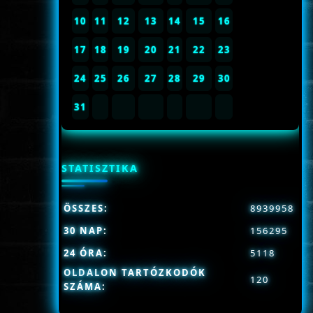
10
11
12
13
14
15
16
17
18
19
20
21
22
23
24
25
26
27
28
29
30
31
STATISZTIKA
ÖSSZES:
8939958
30 NAP:
156295
24 ÓRA:
5118
OLDALON TARTÓZKODÓK
120
SZÁMA: