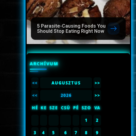
5 Parasite-Causing Foods You
Should Stop Eating Right Now
ARCHÍVUM
<<
AUGUSZTUS
>>
<<
2026
>>
HÉ
KE
SZE
CSÜ
PÉ
SZO
VA
1
2
3
4
5
6
7
8
9