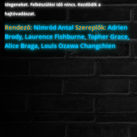
idegeneket. Felkészülési idő nincs. Kezdődik a
hajtóvadászat.
Rendező:
Nimród Antal
Szereplők:
Adrien
Brody, Laurence Fishburne, Topher Grace,
Alice Braga, Louis Ozawa Changchien