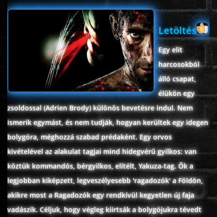
Letöltés
www.onlinefilmvilag2.eu,Copyright © 2017-2026 Az oldal nem tárol
semmilyen jogsértő tartalmat. Minden adat külső forrásból származik |
Egy elit
Frissítve: 2026.07.27
|
Fel ↑
harcosokból
álló csapat,
élükön egy
zsoldossal (Adrien Brody) különös bevetésre indul. Nem
ismerik egymást, és nem tudják, hogyan kerültek egy idegen
bolygóra, méghozzá szabad prédaként. Egy orvos
kivételével az alakulat tagjai mind hidegvérű gyilkos: van
köztük kommandós, bérgyilkos, elítélt, Yakuza-tag. Ők a
legjobban kiképzett, legveszélyesebb 'ragadozók' a Földön,
akikre most a Ragadozók egy rendkívül kegyetlen új faja
vadászik. Céljuk, hogy végleg kiirtsák a bolygójukra tévedt