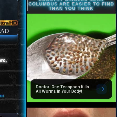
rc,
Doctor: One Teaspoon Kills
All Worms in Your Body!
MEK