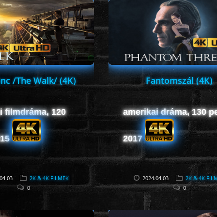
ánc /The Walk/ (4K)
Fantomszál (4K)
i filmdráma, 120
amerikai dráma, 130 pe
015
2017
04.03
2K & 4K FILMEK
2024.04.03
2K & 4K FIL
0
0