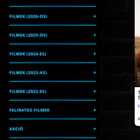
FILMEK (2026-OS)
FILMEK (2025-ÖS)
FILMEK (2024-ES)
FILMEK (2023-AS)
FILMEK (2022-ES)
FELIRATOS FILMEK
AKCIÓ