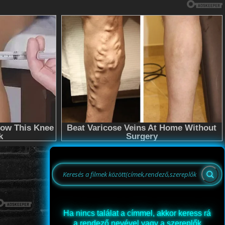
Ha nincs találat a címmel, akkor keress rá
a rendező nevével vagy a szereplők