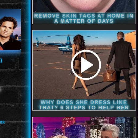
)
5
MEK