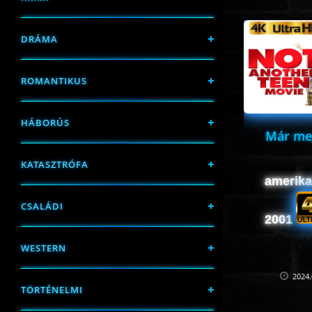
DRÁMA
ROMANTIKUS
HÁBORÚS
Már meg
KATASZTRÓFA
amerikai
CSALÁDI
2001
WESTERN
2024.
TÖRTÉNELMI