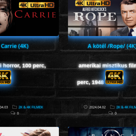
Carrie (4K)
A kötél /Rope/ (4K
 horror, 100 perc,
amerikai misztikus fil
perc, 1948
04.03
2K & 4K FILMEK
2024.04.02
2K & 4K FIL
0
0