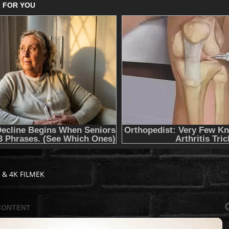
 & 4K FILMEK