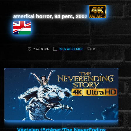
amerikai horror, 94 perc, 2002
2026.03.06
2K & 4K FILMEK
0
Végtelen történet/The NeverEnding