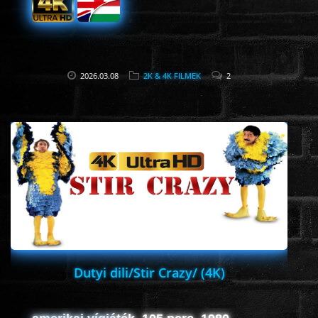
2026.03.08
2K & 4K FILMEK
2
Dutyi dili/Stir Crazy/ (4K)