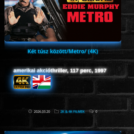
HORROR
SCI-FI
ANIMÁCIÓS
Két túsz között/Metro/ (4K)
KALAND
amerikai akcióthriller, 117 perc, 1997
FANTASY
THRILLER
2026.03.20
2K & 4K FILMEK
0
KRIMI
DRÁMA