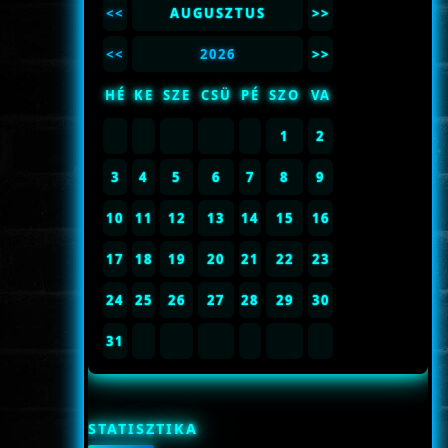
<<
AUGUSZTUS
>>
<<
2026
>>
HÉ
KE
SZE
CSÜ
PÉ
SZO
VA
1
2
3
4
5
6
7
8
9
10
11
12
13
14
15
16
17
18
19
20
21
22
23
24
25
26
27
28
29
30
31
STATISZTIKA