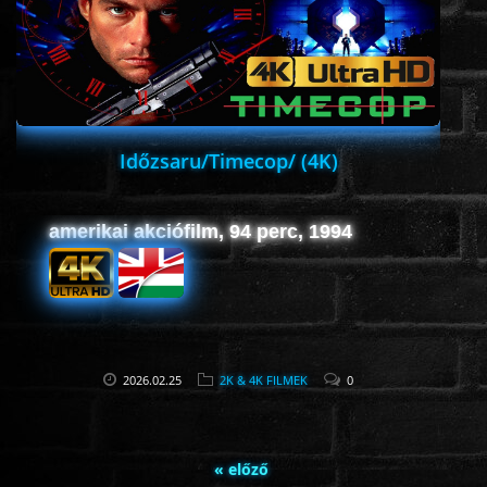
Időzsaru/Timecop/ (4K)
amerikai akciófilm, 94 perc, 1994
2026.02.25
2K & 4K FILMEK
0
« előző