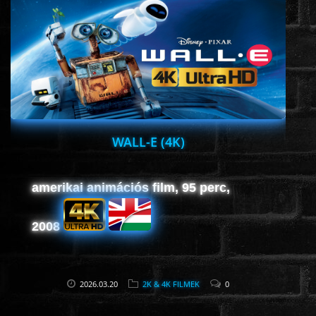
ROMANTIKUS
HÁBORÚS
KATASZTRÓFA
WALL-E (4K)
CSALÁDI
amerikai animációs film, 95 perc,
WESTERN
2008
TÖRTÉNELMI
2026.03.20
2K & 4K FILMEK
0
DOKUMENTUMFILMEK