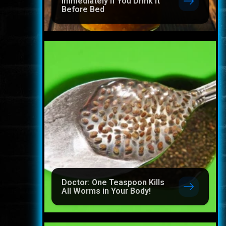
Immediately If You Drink It
Before Bed
Doctor: One Teaspoon Kills
All Worms in Your Body!