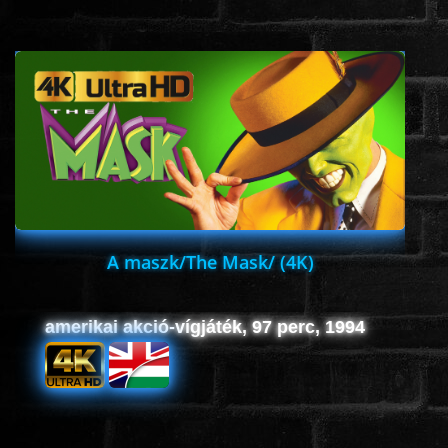
www.onlinefilmvilag2.eu,Copyright © 2017-2026 Az oldal nem tárol
semmilyen jogsértő tartalmat. Minden adat külső forrásból származik |
Frissítve: 2026.07.27
|
Fel ↑
A maszk/The Mask/ (4K)
amerikai akció-vígjáték, 97 perc, 1994