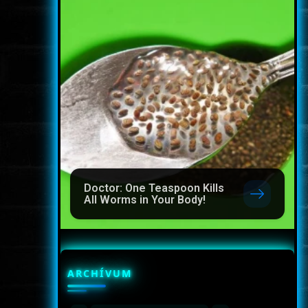
Doctor: One Teaspoon Kills
All Worms in Your Body!
ARCHÍVUM