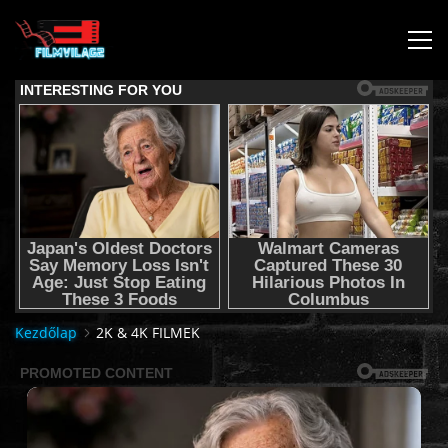
KEZDŐLAP
JOGI NYILATKOZAT,SEGÍTSÉG NYÚJTÁS,FELHASZNÁLÁSI
FELTÉTEL
AUDIO TRACK SWITCHING/HANGSÁV BEÁLLÍTÁSOK/
KÉRJÉL FILMET TŐLÜNK !
Kezdőlap
2K & 4K FILMEK
2K & 4K FILMEK
FILMEK (2026-OS)