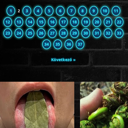
1
2
3
4
5
6
7
8
9
10
11
12
13
14
15
16
17
18
19
20
21
22
23
24
25
26
27
28
29
30
31
32
33
34
35
36
37
Következő »