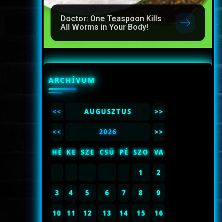
Doctor: One Teaspoon Kills
All Worms in Your Body!
ARCHÍVUM
<<
AUGUSZTUS
>>
<<
2026
>>
HÉ
KE
SZE
CSÜ
PÉ
SZO
VA
1
2
3
4
5
6
7
8
9
10
11
12
13
14
15
16