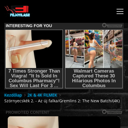
KEZDŐLAP
JOGI NYILATKOZAT,SEGÍTSÉG NYÚJTÁS,FELHASZNÁLÁSI
FELTÉTEL
AUDIO TRACK SWITCHING/HANGSÁV BEÁLLÍTÁSOK/
KÉRJÉL FILMET TŐLÜNK !
Kezdőlap
2K & 4K FILMEK
Szörnyecskék 2. - Az új falka/Gremlins 2: The New Batch/(4K)
2K & 4K FILMEK
FILMEK (2026-OS)