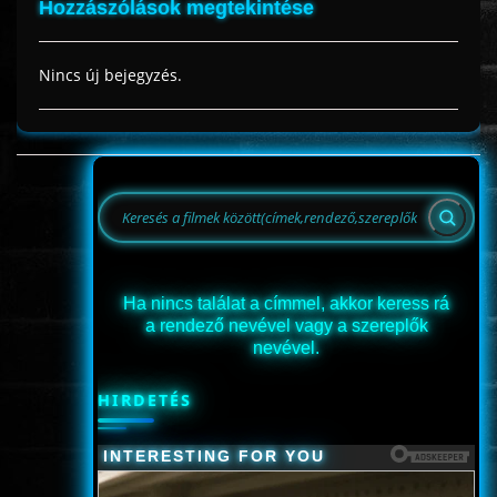
Hozzászólások megtekintése
Nincs új bejegyzés.
Ha nincs találat a címmel, akkor keress rá
a rendező nevével vagy a szereplők
nevével.
HIRDETÉS