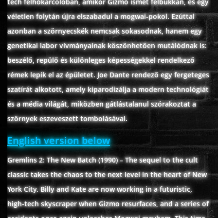
tech felhőkarcolóban, amikor Gizmó ismét felbukkan, és egy
ÉLŐ ADÁSOK (LIVE)
véletlen folytán újra elszabadul a mogwai-pokol. Ezúttal
azonban a szörnyecskék nemcsak sokasodnak, hanem egy
SOROZAT
genetikai labor vívmányainak köszönhetően mutálódnak is:
beszélő, repülő és különleges képességekkel rendelkező
KARÁCSONYI FILMEK
rémek lepik el az épületet. Joe Dante rendező egy fergeteges
szatírát alkotott, amely kiparodizálja a modern technológiát
PC-GAME
és a média világát, miközben gátlástalanul szórakoztat a
szörnyek eszeveszett tombolásával.
English version below
Gremlins 2: The New Batch (1990) – The sequel to the cult
classic takes the chaos to the next level in the heart of New
York City. Billy and Kate are now working in a futuristic,
high-tech skyscraper when Gizmo resurfaces, and a series of