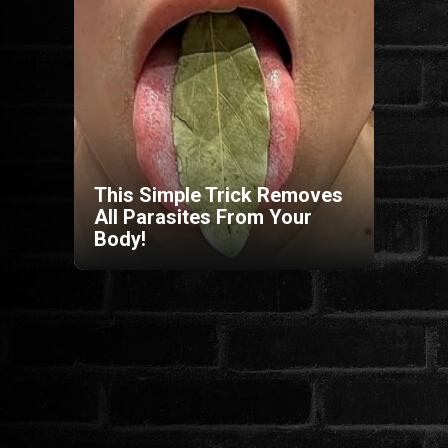
HORROR
SCI-FI
ANIMÁCIÓS
This Simple Trick Removes
KALAND
All Parasites From Your
Body!
FANTASY
THRILLER
KRIMI
DRÁMA