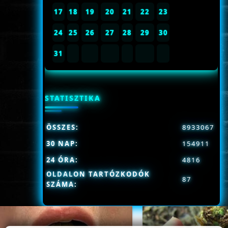
17
18
19
20
21
22
23
24
25
26
27
28
29
30
31
STATISZTIKA
ÖSSZES:
8933067
30 NAP:
154911
24 ÓRA:
4816
OLDALON TARTÓZKODÓK
87
SZÁMA: