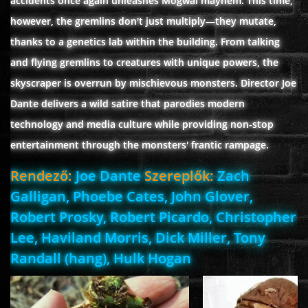
accidents once again unleashes Mogwai mayhem. This time,
however, the gremlins don't just multiply—they mutate,
thanks to a genetics lab within the building. From talking
www.onlinefilmvilag2.eu,Copyright © 2017-2026 Az oldal nem tárol
and flying gremlins to creatures with unique powers, the
semmilyen jogsértő tartalmat. Minden adat külső forrásból származik |
Frissítve: 2026.07.27
|
Fel ↑
skyscraper is overrun by mischievous monsters. Director Joe
Dante delivers a wild satire that parodies modern
technology and media culture while providing non-stop
entertainment through the monsters' frantic rampage.
Rendező:
Joe Dante
Szereplők:
Zach
Galligan, Phoebe Cates, John Glover,
Robert Prosky, Robert Picardo, Christopher
Lee, Haviland Morris, Dick Miller, Tony
Randall (hang), Hulk Hogan