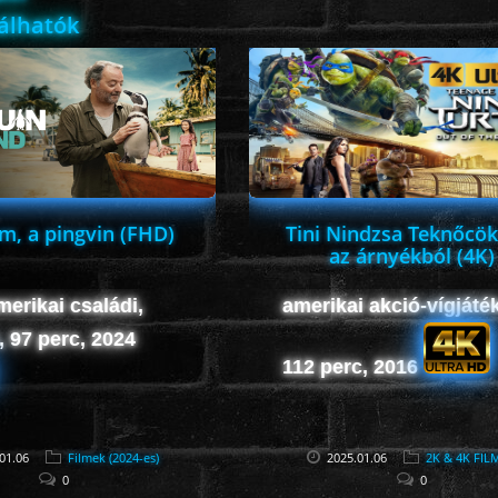
lálhatók
m, a pingvin (FHD)
Tini Nindzsa Teknőcök
az árnyékból (4K)
merikai családi,
amerikai akció-vígjáték
, 97 perc, 2024
112 perc, 2016
01.06
Filmek (2024-es)
2025.01.06
2K & 4K FIL
0
0