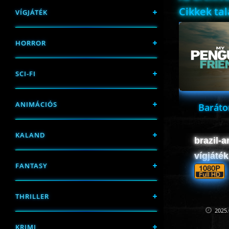
Cikkek ta
VÍGJÁTÉK
HORROR
SCI-FI
ANIMÁCIÓS
Baráto
KALAND
brazil-a
vígjáték
FANTASY
THRILLER
2025.
KRIMI