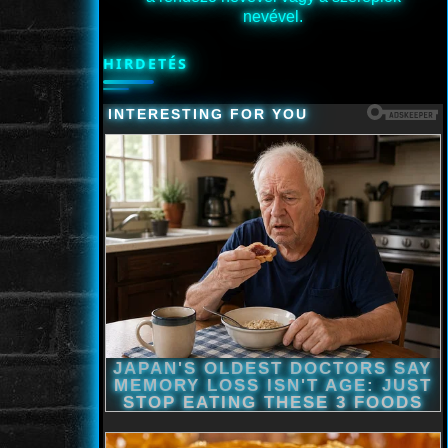
nevével.
HIRDETÉS