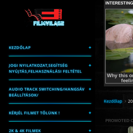
KEZDŐLAP
JOGI NYILATKOZAT,SEGÍTSÉG
NYÚJTÁS,FELHASZNÁLÁSI FELTÉTEL
AUDIO TRACK SWITCHING/HANGSÁV
BEÁLLÍTÁSOK/
Kezdőlap
20
KÉRJÉL FILMET TŐLÜNK !
2K & 4K FILMEK