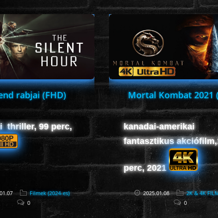
end rabjai (FHD)
Mortal Kombat 2021 
 thriller, 99 perc,
kanadai-amerikai
fantasztikus akciófilm
perc, 2021
01.07
Filmek (2024-es)
2025.01.08
2K & 4K FIL
0
0