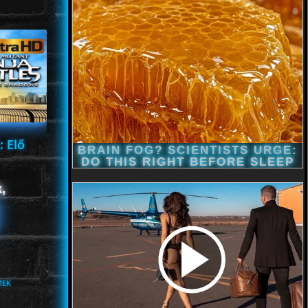
: Elő
,
MEK