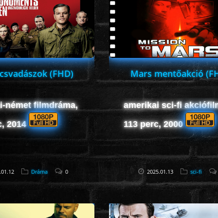
csvadászok (FHD)
Mars mentőakció (F
i-német filmdráma,
amerikai sci-fi akciófil
c, 2014
113 perc, 2000
.01.12
Dráma
0
2025.01.13
sci-fi