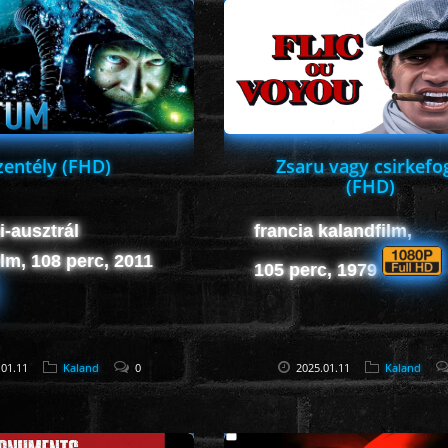
zentély (FHD)
Zsaru vagy csirkefo
(FHD)
i-ausztrál
francia kalandfilm,
ilm, 108 perc, 2011
105 perc, 1979
.01.11
Kaland
0
2025.01.11
Kaland