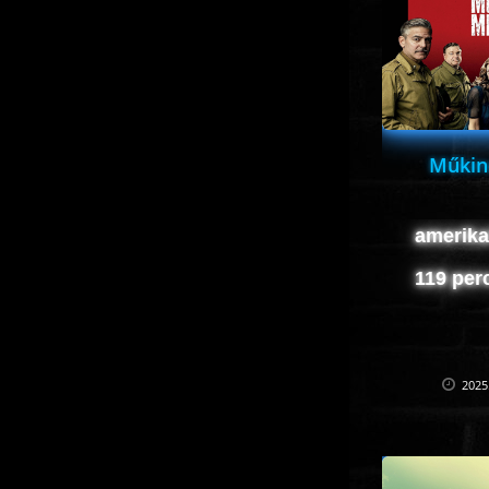
Műkin
amerika
119 per
2025