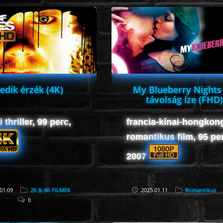
edik érzék (4K)
My Blueberry Nights 
távolság íze (FHD)
 thriller, 99 perc,
francia-kínai-hongkon
romantikus film, 95 pe
2007
01.09
2K & 4K FILMEK
2025.01.11
Romantikus
0