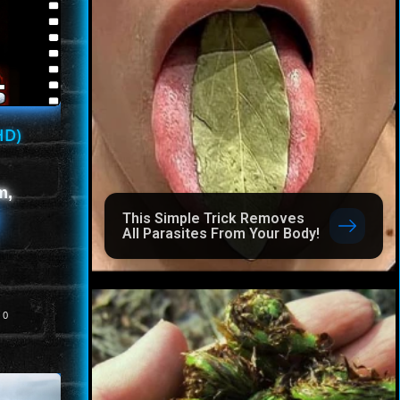
HD)
m,
This Simple Trick Removes
All Parasites From Your Body!
0