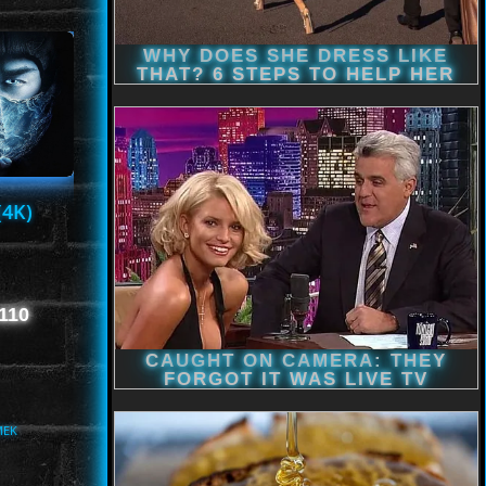
(4K)
,110
MEK