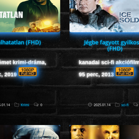
lhatatlan (FHD)
Jégbe fagyott gyilko
(FHD)
émet krimi-dráma,
kanadai sci-fi akciófilm
c, 2019
95 perc, 2013
.01.14
Krimi
0
2025.01.14
sci-fi