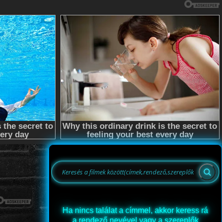
Ha nincs találat a címmel, akkor keress rá
a rendező nevével vagy a szereplők