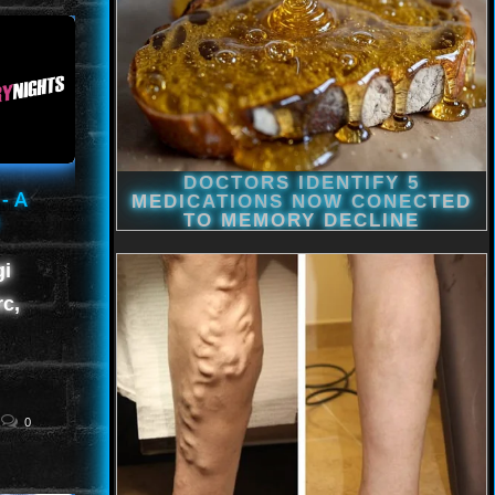
- A
gi
rc,
0