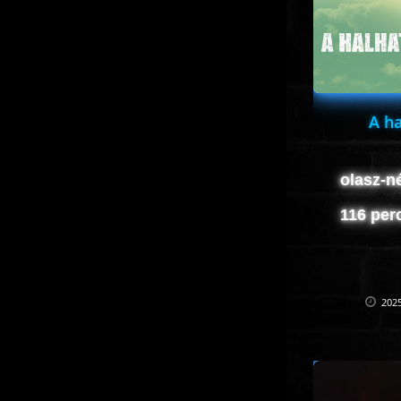
A ha
olasz-n
116 per
2025