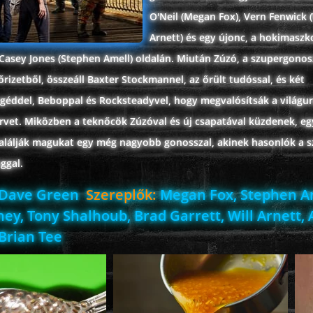
O'Neil (Megan Fox), Vern Fenwick (
Arnett) és egy újonc, a hokimaszk
 Casey Jones (Stephen Amell) oldalán. Miután Zúzó, a szupergonos
rizetből, összeáll Baxter Stockmannel, az őrült tudóssal, és két
egéddel, Beboppal és Rocksteadyvel, hogy megvalósítsák a világu
ervet. Miközben a teknőcök Zúzóval és új csapatával küzdenek, eg
alálják magukat egy még nagyobb gonosszal, akinek hasonlók a s
ggal.
Dave Green
Szereplők:
Megan Fox, Stephen A
ey, Tony Shalhoub, Brad Garrett, Will Arnett, 
 Brian Tee