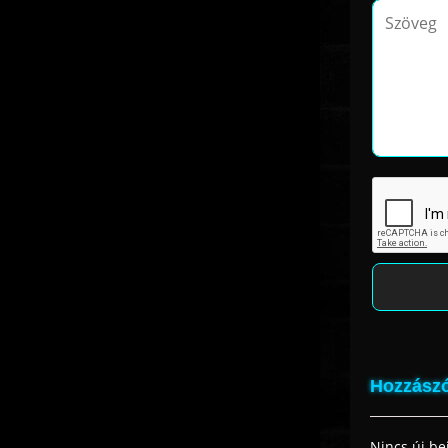
Hozzászó
Nincs új be