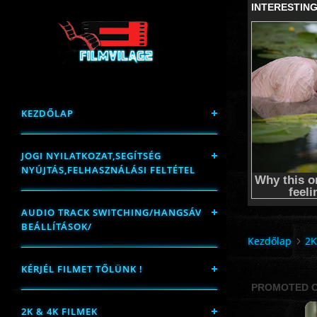
KEZDŐLAP
JOGI NYILATKOZAT,SEGÍTSÉG
NYÚJTÁS,FELHASZNÁLÁSI FELTÉTEL
AUDIO TRACK SWITCHING/HANGSÁV
BEÁLLÍTÁSOK/
Kezdőlap
2K
KÉRJÉL FILMET TŐLÜNK !
2K & 4K FILMEK