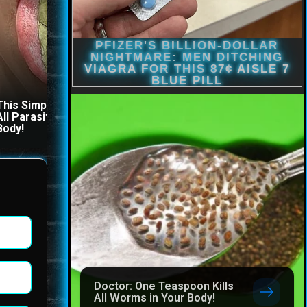
This Simple Trick Removes
Stop Eating These 3 Foo
All Parasites From Your
That Are Known to Cause
Body!
Parasites
Doctor: One Teaspoon Kills
All Worms in Your Body!