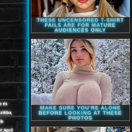
o és
zikba,
bb
t April