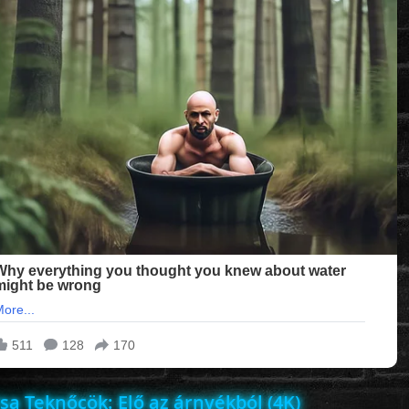
sa Teknőcök: Elő az árnyékból (4K)