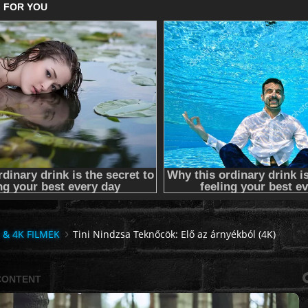
 & 4K FILMEK
Tini Nindzsa Teknőcök: Elő az árnyékból (4K)