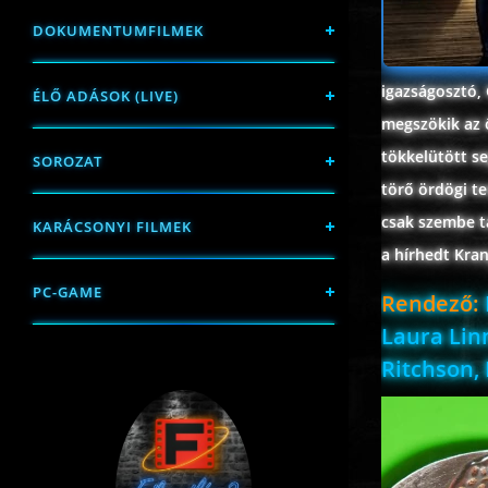
DOKUMENTUMFILMEK
igazságosztó,
ÉLŐ ADÁSOK (LIVE)
megszökik az ő
tökkelütött s
SOROZAT
törő ördögi t
csak szembe t
KARÁCSONYI FILMEK
a hírhedt Kran
PC-GAME
Rendező:
Laura Linn
Ritchson,