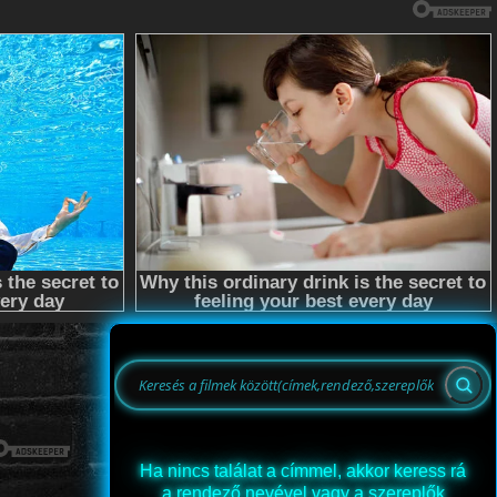
Ha nincs találat a címmel, akkor keress rá
a rendező nevével vagy a szereplők