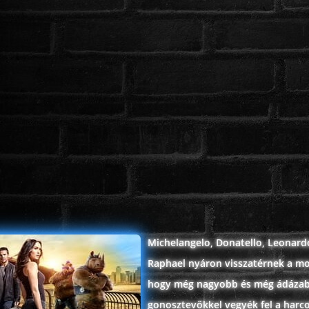
Michelangelo, Donatello, Leonard
Raphael nyáron visszatérnek a mo
hogy még nagyobb és még ádáza
gonosztevőkkel vegyék fel a harco