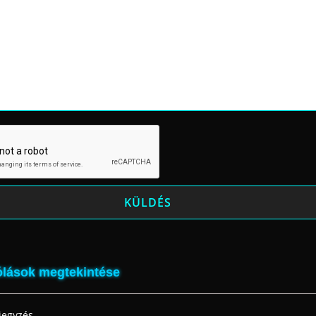
lások megtekintése
jegyzés.