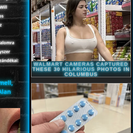
Will
os
z
ralomra
yszer
zándékai:
mell,
Alan