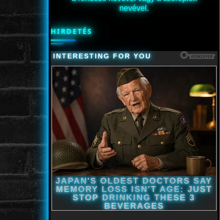
nevével.
HIRDETÉS