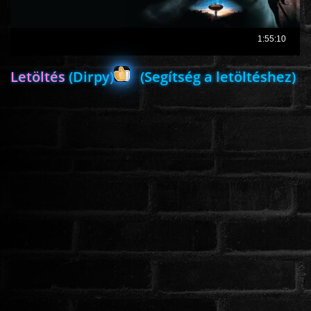
ROMANTIKUS
Letöltés
(Dirpy)
(Segítség a letöltéshez)
HÁBORÚS
KATASZTRÓFA
CSALÁDI
WESTERN
TÖRTÉNELMI
DOKUMENTUMFILMEK