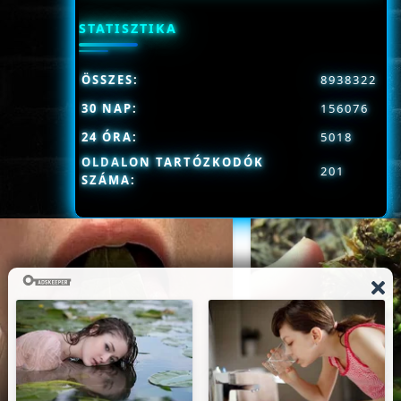
STATISZTIKA
ÖSSZES:
8938322
30 NAP:
156076
24 ÓRA:
5018
OLDALON TARTÓZKODÓK
201
SZÁMA: