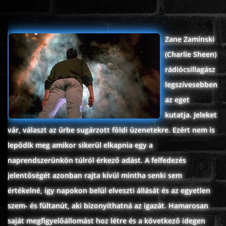
ÉLŐ ADÁSOK (LIVE)
Zane Zaminski
SOROZAT
(Charlie Sheen)
rádiócsillagász
KARÁCSONYI FILMEK
legszívesebben
az eget
PC-GAME
kutatja. Jeleket
vár, választ az űrbe sugárzott földi üzenetekre. Ezért nem is
lepődik meg amikor sikerül elkapnia egy a
naprendszerünkön túlról érkező adást. A felfedezés
jelentőségét azonban rajta kívül mintha senki sem
értékelné, így napokon belül elveszti állását és az egyetlen
szem- és fültanút, aki bizonyíthatná az igazát. Hamarosan
saját megfigyelőállomást hoz létre és a következő idegen