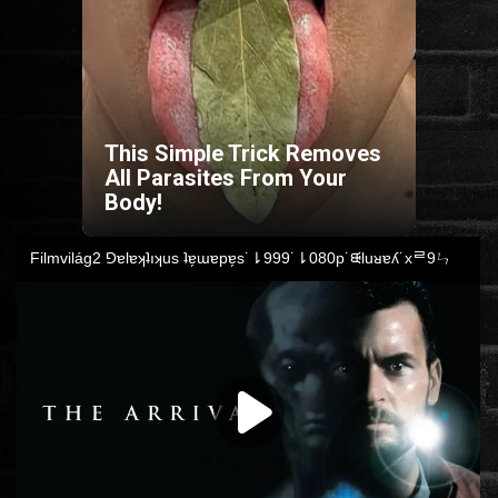
HORROR
SCI-FI
This Simple Trick Removes
ANIMÁCIÓS
All Parasites From Your
Body!
KALAND
FANTASY
THRILLER
KRIMI
DRÁMA