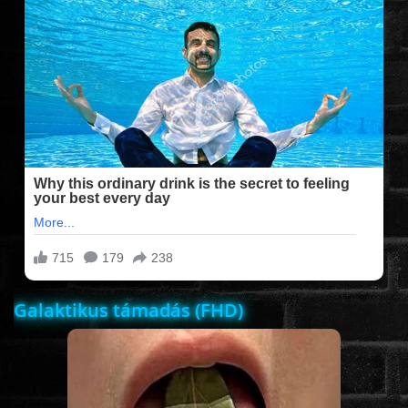
FILMEK (2025-ÖS)
FILMEK (2024-ES)
FILMEK (2023-AS)
FILMEK (2022-ES)
FELIRATOS FILMEK
Galaktikus támadás (FHD)
AKCIÓ
VÍGJÁTÉK