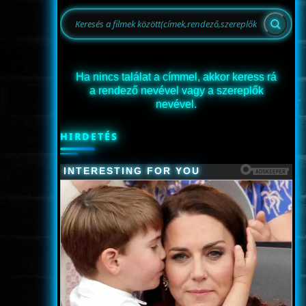
Ha nincs találat a címmel, akkor keress rá
a rendező nevével vagy a szereplők
nevével.
HIRDETÉS