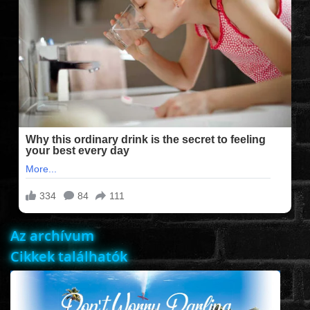
FILMEK (2025-ÖS)
FILMEK (2024-ES)
FILMEK (2023-AS)
FILMEK (2022-ES)
FELIRATOS FILMEK
Az archívum
AKCIÓ
Cikkek találhatók
VÍGJÁTÉK