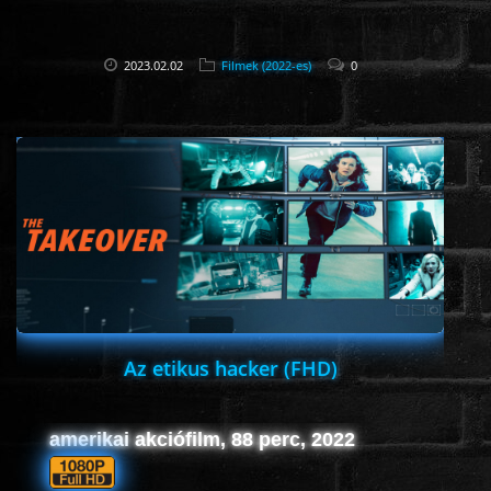
2023.02.02
Filmek (2022-es)
0
Az etikus hacker (FHD)
amerikai akciófilm, 88 perc, 2022