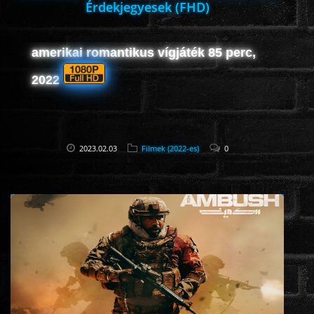
Érdekjegyesek (FHD)
amerikai romantikus vígjáték 85 perc,
2022
2023.02.03
Filmek (2022-es)
0