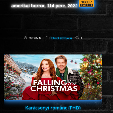
amerikai horror, 114 perc, 2022
2023.02.03
Filmek (2022-es)
1
Karácsonyi románc (FHD)