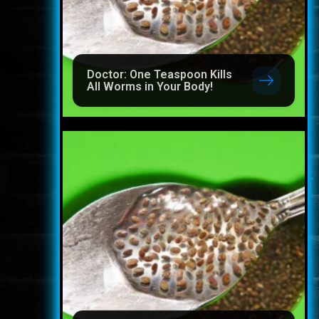
Doctor: One Teaspoon Kills
All Worms in Your Body!