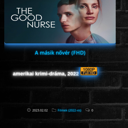
ROMANTIKUS
HÁBORÚS
KATASZTRÓFA
A másik nővér (FHD)
CSALÁDI
amerikai krimi-dráma, 2022
WESTERN
TÖRTÉNELMI
2023.02.02
Filmek (2022-es)
0
DOKUMENTUMFILMEK