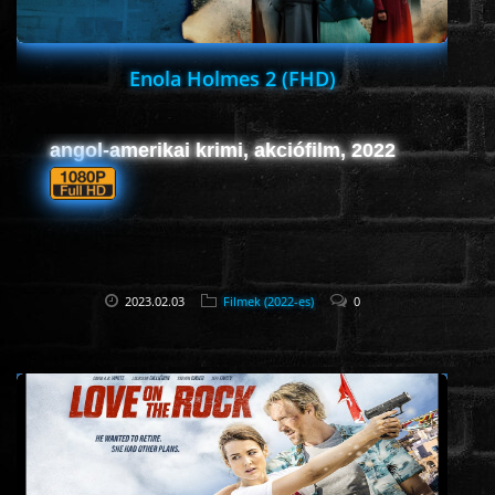
Enola Holmes 2 (FHD)
angol-amerikai krimi, akciófilm, 2022
2023.02.03
Filmek (2022-es)
0