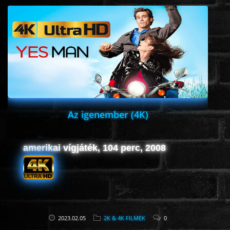
Az igenember (4K)
amerikai vígjáték, 104 perc, 2008
2023.02.05
2K & 4K FILMEK
0