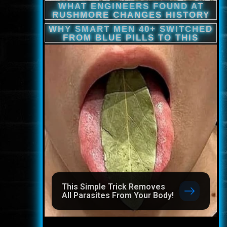
This Simple Trick Removes
All Parasites From Your Body!