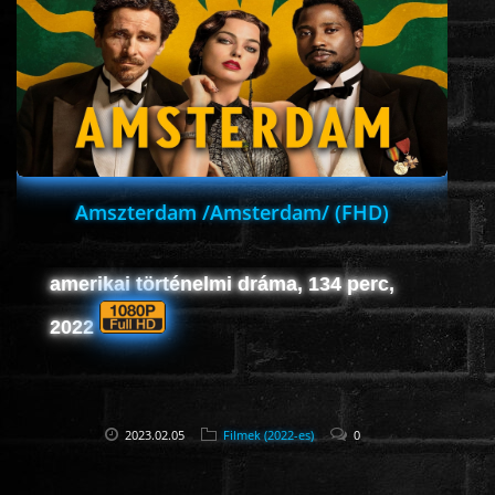
Amszterdam /Amsterdam/ (FHD)
amerikai történelmi dráma, 134 perc,
2022
2023.02.05
Filmek (2022-es)
0