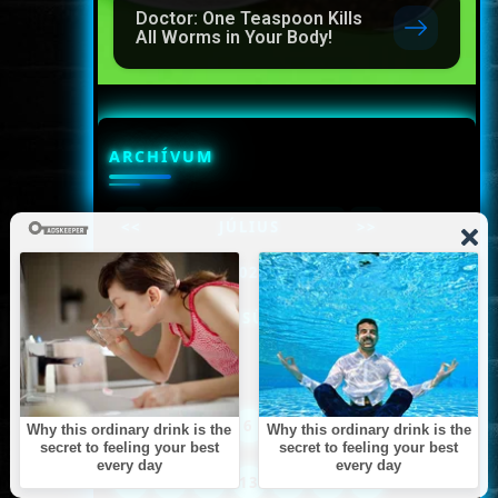
Doctor: One Teaspoon Kills
All Worms in Your Body!
ARCHÍVUM
<<
JÚLIUS
>>
<<
2023
>>
HÉ
KE
SZE
CSÜ
PÉ
SZO
VA
1
2
3
4
5
6
7
8
9
10
11
12
13
14
15
16