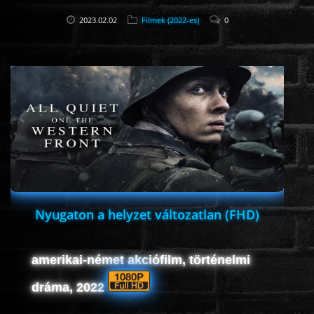
2023.02.02
Filmek (2022-es)
0
Nyugaton a helyzet változatlan (FHD)
amerikai-német akciófilm, történelmi
dráma, 2022