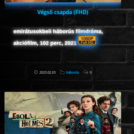
Végső csapda (FHD)
emirátusokbeli háborús filmdráma,
akciófilm, 102 perc, 2021
2023.02.03
háborús
0