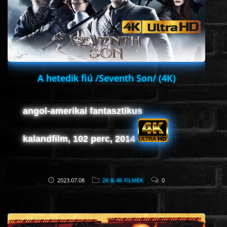
HORROR
SCI-FI
ANIMÁCIÓS
A hetedik fiú /Seventh Son/ (4K)
KALAND
angol-amerikai fantasztikus
FANTASY
kalandfilm, 102 perc, 2014
THRILLER
2023.07.08
2K & 4K FILMEK
0
KRIMI
DRÁMA