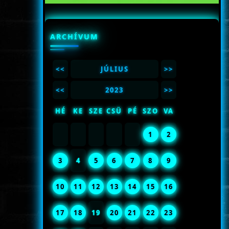
ARCHÍVUM
<<
JÚLIUS
>>
<<
2023
>>
HÉ
KE
SZE
CSÜ
PÉ
SZO
VA
1
2
3
4
5
6
7
8
9
10
11
12
13
14
15
16
17
18
19
20
21
22
23