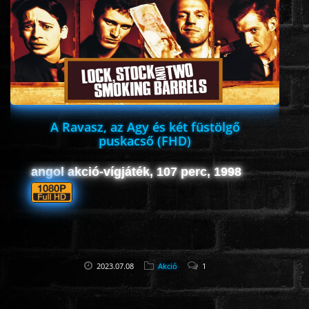
ROMANTIKUS
HÁBORÚS
KATASZTRÓFA
A Ravasz, az Agy és két füstölgő
puskacső (FHD)
CSALÁDI
angol akció-vígjáték, 107 perc, 1998
WESTERN
TÖRTÉNELMI
2023.07.08
Akció
1
DOKUMENTUMFILMEK