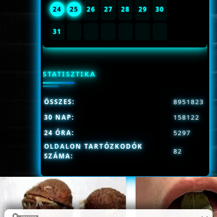
24
25
26
27
28
29
30
31
STATISZTIKA
ÖSSZES:
8951823
30 NAP:
158122
24 ÓRA:
5297
OLDALON TARTÓZKODÓK
82
SZÁMA: