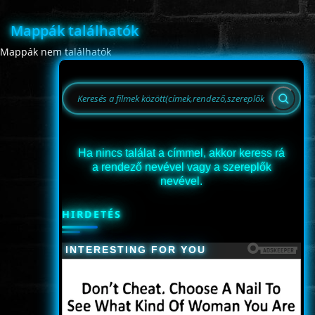
Mappák találhatók
Mappák nem találhatók
www.onlinefilmvilag2.eu,Copyright © 2017-2026 Az oldal nem tárol
semmilyen jogsértő tartalmat. Minden adat külső forrásból származik |
Frissítve: 2026.07.27
|
Fel ↑
Ha nincs találat a címmel, akkor keress rá
a rendező nevével vagy a szereplők
nevével.
HIRDETÉS