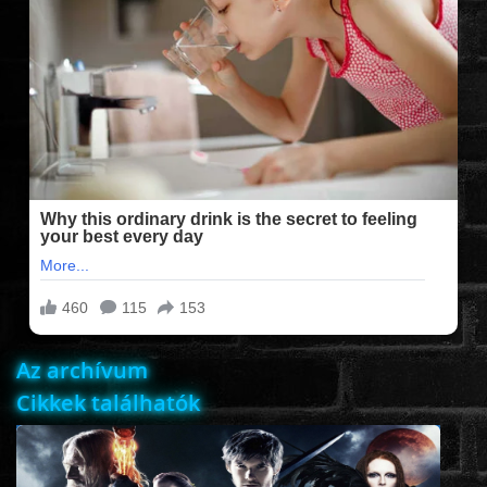
FILMEK (2025-ÖS)
FILMEK (2024-ES)
FILMEK (2023-AS)
FILMEK (2022-ES)
FELIRATOS FILMEK
Az archívum
AKCIÓ
Cikkek találhatók
VÍGJÁTÉK