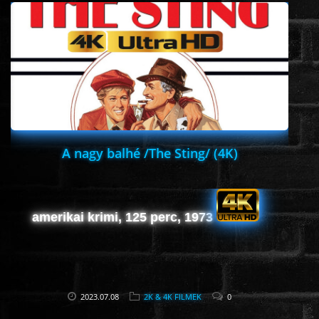
ÉLŐ ADÁSOK (LIVE)
SOROZAT
KARÁCSONYI FILMEK
PC-GAME
A nagy balhé /The Sting/ (4K)
amerikai krimi, 125 perc, 1973
2023.07.08
2K & 4K FILMEK
0