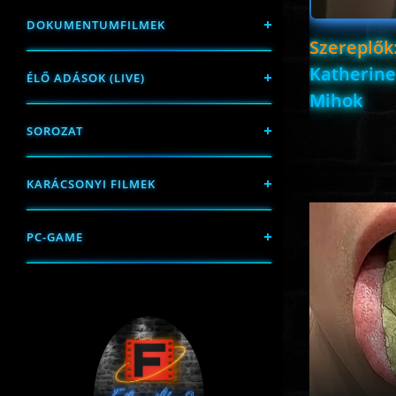
DOKUMENTUMFILMEK
Szereplők
Katherine
ÉLŐ ADÁSOK (LIVE)
Mihok
SOROZAT
KARÁCSONYI FILMEK
PC-GAME