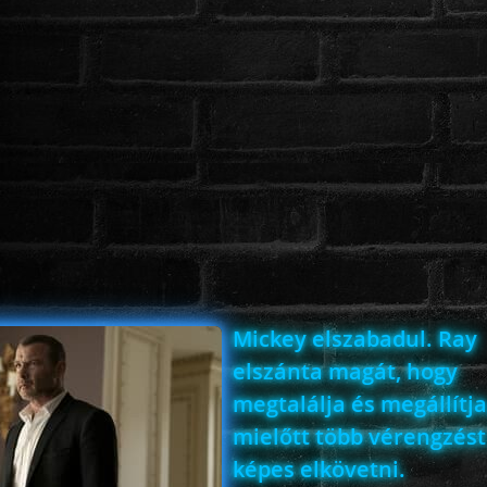
Mickey elszabadul. Ray
elszánta magát, hogy
megtalálja és megállítja
mielőtt több vérengzést
képes elkövetni.