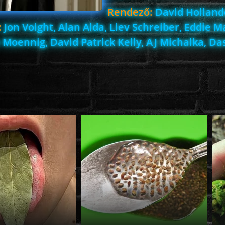
Rendező:
David Hollan
:
Jon Voight, Alan Alda, Liev Schreiber, Eddie M
 Moennig, David Patrick Kelly, AJ Michalka, Da