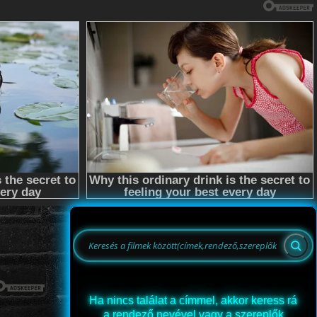
Ha nincs találat a címmel, akkor keress rá
a rendező nevével vagy a szereplők