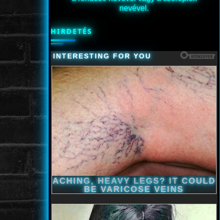
nevével.
HIRDETÉS