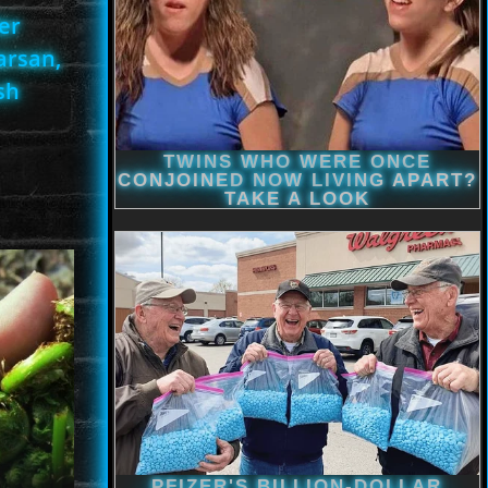
der
arsan,
sh