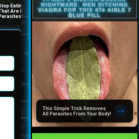
Stop Eating These 3 Foods
The Stool Will Fly Out
That Are Known to Cause
Immediately If You Drink I
Parasites
Before Bed
This Simple Trick Removes
All Parasites From Your Body!