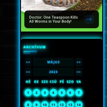
Doctor: One Teaspoon Kills
All Worms in Your Body!
ARCHÍVUM
<<
MÁJUS
>>
<<
2023
>>
HÉ
KE
SZE
CSÜ
PÉ
SZO
VA
1
2
3
4
5
6
7
8
9
10
11
12
13
14