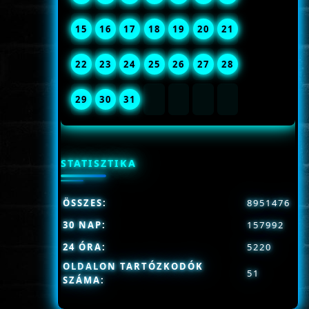
15
16
17
18
19
20
21
22
23
24
25
26
27
28
29
30
31
STATISZTIKA
ÖSSZES:
8951476
30 NAP:
157992
24 ÓRA:
5220
OLDALON TARTÓZKODÓK
51
SZÁMA: