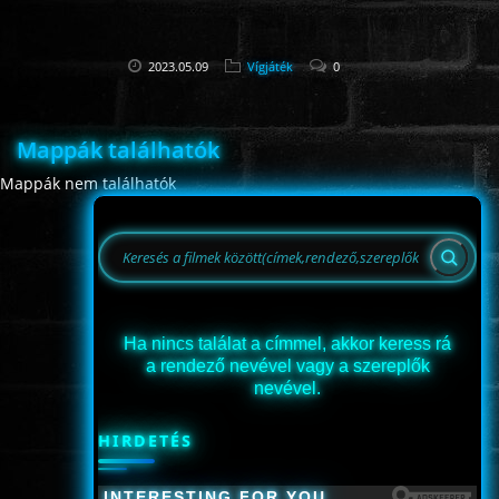
2023.05.09
Vígjáték
0
Mappák találhatók
Mappák nem találhatók
Ha nincs találat a címmel, akkor keress rá
a rendező nevével vagy a szereplők
nevével.
HIRDETÉS