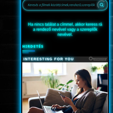
Ha nincs találat a címmel, akkor keress rá
a rendező nevével vagy a szereplők
nevével.
HIRDETÉS