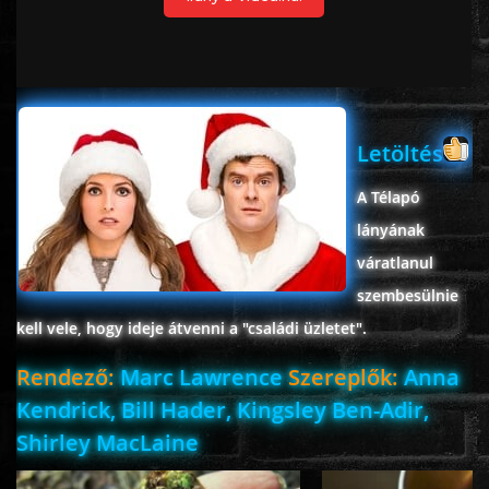
ROMANTIKUS
HÁBORÚS
Letöltés
KATASZTRÓFA
A Télapó
lányának
CSALÁDI
váratlanul
szembesülnie
WESTERN
kell vele, hogy ideje átvenni a "családi üzletet".
Rendező:
Marc Lawrence
Szereplők:
Anna
TÖRTÉNELMI
Kendrick, Bill Hader, Kingsley Ben-Adir,
Shirley MacLaine
DOKUMENTUMFILMEK