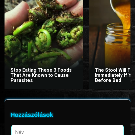
ÉLŐ ADÁSOK (LIVE)
SOROZAT
KARÁCSONYI FILMEK
PC-GAME
Stop Eating These 3 Foods
The Stool Will Fly
That Are Known to Cause
Immediately If You
Parasites
Before Bed
Hozzászólások