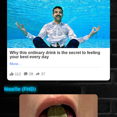
FILMEK (2025-ÖS)
FILMEK (2024-ES)
FILMEK (2023-AS)
FILMEK (2022-ES)
FELIRATOS FILMEK
Noelle (FHD)
AKCIÓ
VÍGJÁTÉK