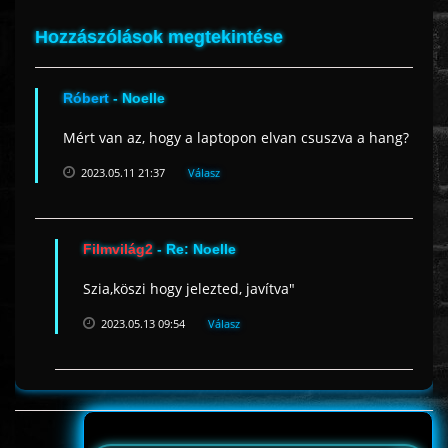
Hozzászólások megtekintése
Róbert
- Noelle
Mért van az, hogy a laptopon elvan csuszva a hang?
2023.05.11 21:37
Válasz
Filmvilág2
- Re: Noelle
Szia,köszi hogy jelezted, javítva"
2023.05.13 09:54
Válasz