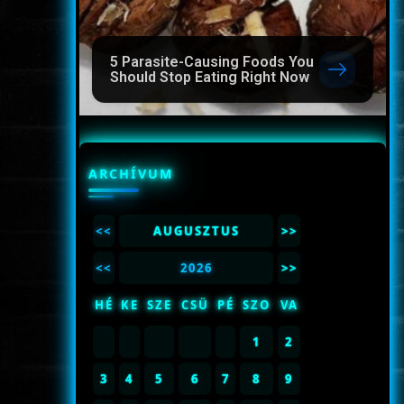
5 Parasite-Causing Foods You
Should Stop Eating Right Now
ARCHÍVUM
<<
AUGUSZTUS
>>
<<
2026
>>
HÉ
KE
SZE
CSÜ
PÉ
SZO
VA
1
2
3
4
5
6
7
8
9