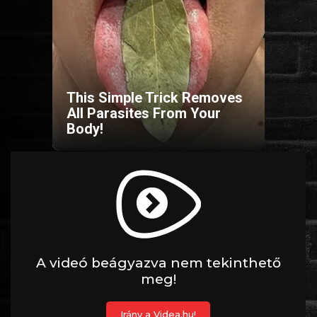
HORROR
SCI-FI
This Simple Trick Removes
ANIMÁCIÓS
All Parasites From Your
Body!
KALAND
FANTASY
THRILLER
KRIMI
DRÁMA