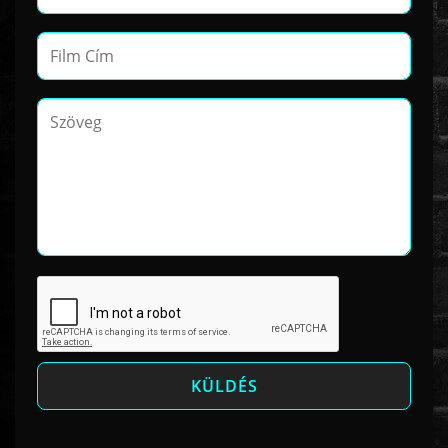
www.onlinefilmvilag2.eu,Copyright © 2017-2026 Az oldal nem tárol
semmilyen jogsértő tartalmat. Minden adat külső forrásból származik |
Frissítve: 2026.07.27
|
Fel ↑