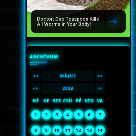
Doctor: One Teaspoon Kills
All Worms in Your Body!
ARCHÍVUM
<<
MÁJUS
>>
<<
2023
>>
HÉ
KE
SZE
CSÜ
PÉ
SZO
VA
1
2
3
4
5
6
7
8
9
10
11
12
13
14