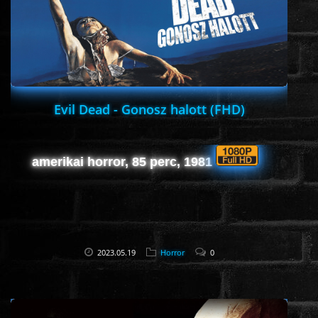
HORROR
SCI-FI
ANIMÁCIÓS
Evil Dead - Gonosz halott (FHD)
KALAND
amerikai horror, 85 perc, 1981
FANTASY
THRILLER
2023.05.19
Horror
0
KRIMI
DRÁMA