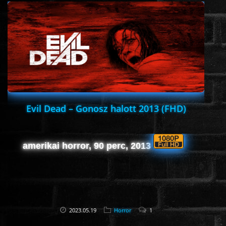
ÉLŐ ADÁSOK (LIVE)
SOROZAT
KARÁCSONYI FILMEK
PC-GAME
Evil Dead – Gonosz halott 2013 (FHD)
amerikai horror, 90 perc, 2013
2023.05.19
Horror
1