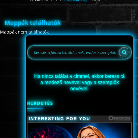
Mappák találhatók
Mappák nem találhatók
Ha nincs találat a címmel, akkor keress rá
a rendező nevével vagy a szereplők
nevével.
HIRDETÉS