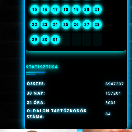
15
16
17
18
19
20
21
22
23
24
25
26
27
28
29
30
31
STATISZTIKA
ÖSSZES:
8947207
30 NAP:
157201
24 ÓRA:
5001
OLDALON TARTÓZKODÓK
84
SZÁMA: