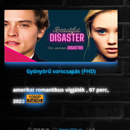
www.onlinefilmvilag2.eu,Copyright © 2017-2026 Az oldal nem tárol
semmilyen jogsértő tartalmat. Minden adat külső forrásból származik |
Frissítve: 2026.07.27
|
Fel ↑
Gyönyörű sorscsapás (FHD)
amerikai romantikus vígjáték , 97 perc,
2023
2023.05.19
filmek (2023-as)
0