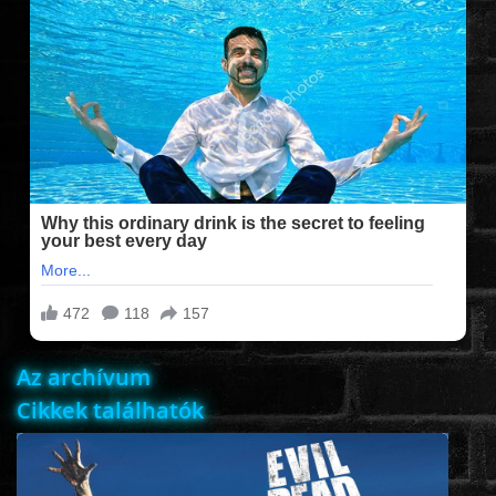
FILMEK (2025-ÖS)
FILMEK (2024-ES)
FILMEK (2023-AS)
FILMEK (2022-ES)
FELIRATOS FILMEK
Az archívum
AKCIÓ
Cikkek találhatók
VÍGJÁTÉK