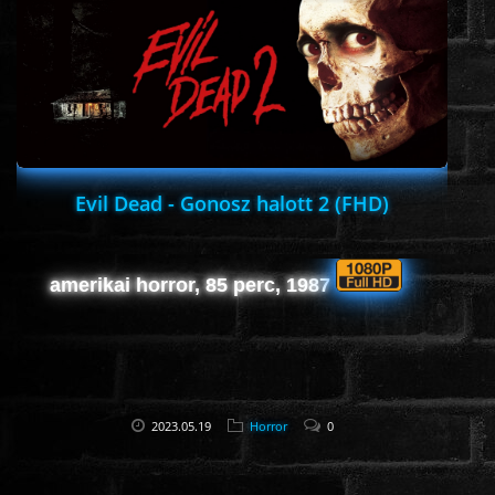
ROMANTIKUS
HÁBORÚS
KATASZTRÓFA
Evil Dead - Gonosz halott 2 (FHD)
CSALÁDI
amerikai horror, 85 perc, 1987
WESTERN
TÖRTÉNELMI
2023.05.19
Horror
0
DOKUMENTUMFILMEK