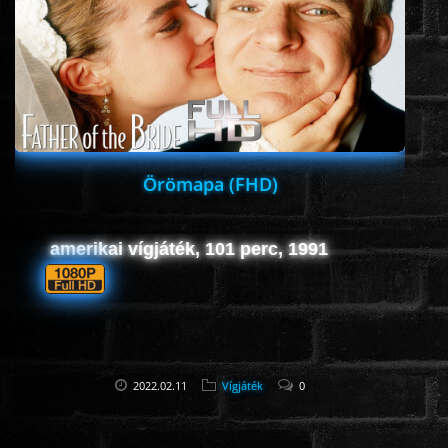
ROMANTIKUS
HÁBORÚS
KATASZTRÓFA
Örömapa (FHD)
CSALÁDI
amerikai vígjáték, 101 perc, 1991
WESTERN
TÖRTÉNELMI
2022.02.11
Vígjáték
0
DOKUMENTUMFILMEK