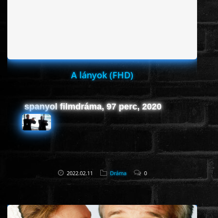
HORROR
SCI-FI
ANIMÁCIÓS
A lányok (FHD)
KALAND
spanyol filmdráma, 97 perc, 2020
FANTASY
THRILLER
2022.02.11
Dráma
0
KRIMI
DRÁMA