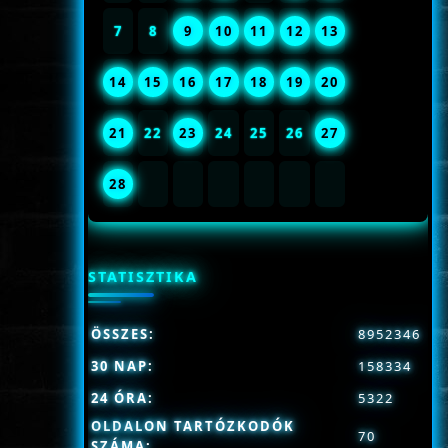
7
8
9
10
11
12
13
14
15
16
17
18
19
20
21
22
23
24
25
26
27
28
STATISZTIKA
ÖSSZES:
8952346
30 NAP:
158334
24 ÓRA:
5322
OLDALON TARTÓZKODÓK
70
SZÁMA: