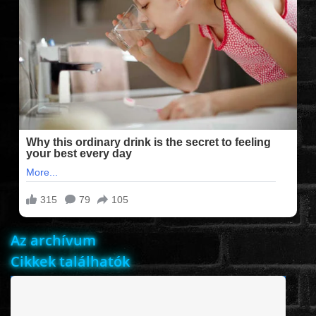
FILMEK (2025-ÖS)
FILMEK (2024-ES)
FILMEK (2023-AS)
FILMEK (2022-ES)
FELIRATOS FILMEK
Az archívum
AKCIÓ
Cikkek találhatók
VÍGJÁTÉK