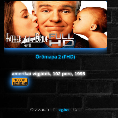
ÉLŐ ADÁSOK (LIVE)
SOROZAT
KARÁCSONYI FILMEK
PC-GAME
Örömapa 2 (FHD)
amerikai vígjáték, 102 perc, 1995
2022.02.11
Vígjáték
0