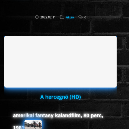
2022.02.11
Akció
0
A hercegnő (HD)
amerikai fantasy kalandfilm, 80 perc,
1983