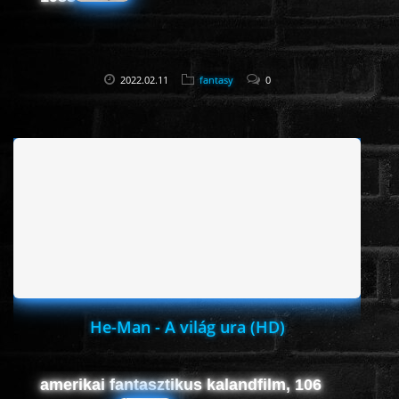
2022.02.11
fantasy
0
He-Man - A világ ura (HD)
amerikai fantasztikus kalandfilm, 106