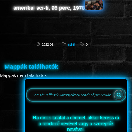
amerikai sci-fi, 95 perc, 1978
2022.02.11
sci-fi
0
Mappák találhatók
Mappák nem találhatók
Ha nincs találat a címmel, akkor keress rá
a rendező nevével vagy a szereplők
nevével.