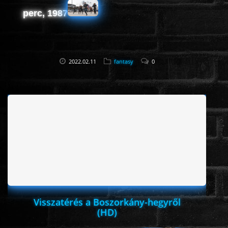
perc, 1987
2022.02.11
fantasy
0
Visszatérés a Boszorkány-hegyről
(HD)