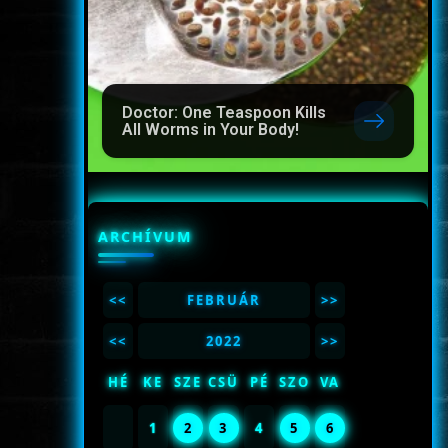
Doctor: One Teaspoon Kills
All Worms in Your Body!
ARCHÍVUM
<<
FEBRUÁR
>>
<<
2022
>>
HÉ
KE
SZE
CSÜ
PÉ
SZO
VA
1
2
3
4
5
6