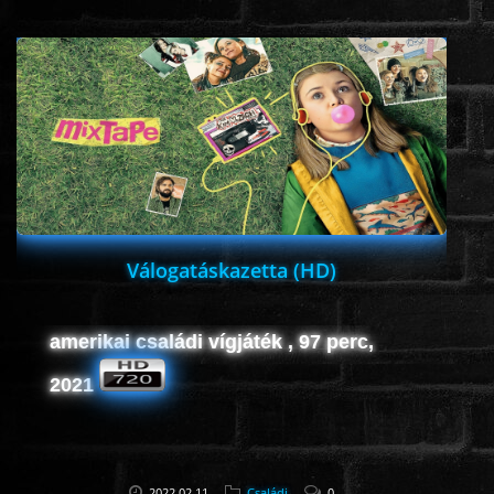
www.onlinefilmvilag2.eu,Copyright © 2017-2026 Az oldal nem tárol
semmilyen jogsértő tartalmat. Minden adat külső forrásból származik |
Frissítve: 2026.07.27
|
Fel ↑
Válogatáskazetta (HD)
amerikai családi vígjáték , 97 perc,
2021
2022.02.11
Családi
0