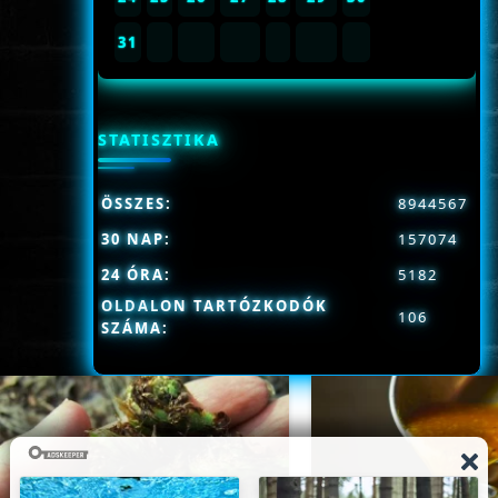
31
STATISZTIKA
ÖSSZES:
8944567
30 NAP:
157074
24 ÓRA:
5182
OLDALON TARTÓZKODÓK
106
SZÁMA: