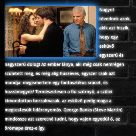
Nagyot
tévednek azok,
www.onlinefilmvilag2.eu,Copyright © 2017-2026 Az oldal nem tárol
akik azt hiszik,
semmilyen jogsértő tartalmat. Minden adat külső forrásból származik |
Frissítve: 2026.07.27
|
Fel ↑
hogy egy
esküvő
egyszerű és
nagyszerű dolog! Az ember lánya, aki még csak nemrégen
született meg, és még alig húszéves, egyszer csak azt
mondja: megismertem egy fantasztikus srácot, és
hozzámegyek! Természetesen a fiú szörnyű, a szülei
kimondottan borzalmasak, az esküvő pedig maga a
megtestesült lidércnyomás. George Banks (Steve Martin)
mindössze azt szeretné tudni, hogy vajon egyedül ő, az
örömapa érez-e így.