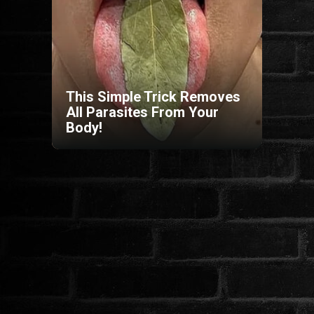
HORROR
SCI-FI
This Simple Trick Removes
ANIMÁCIÓS
All Parasites From Your
Body!
KALAND
FANTASY
THRILLER
KRIMI
DRÁMA