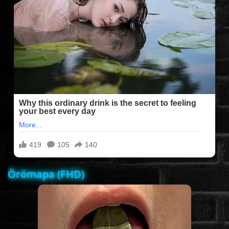
FILMEK (2025-ÖS)
FILMEK (2024-ES)
FILMEK (2023-AS)
FILMEK (2022-ES)
FELIRATOS FILMEK
Örömapa (FHD)
AKCIÓ
VÍGJÁTÉK