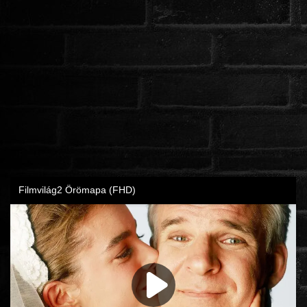
ROMANTIKUS
HÁBORÚS
KATASZTRÓFA
CSALÁDI
WESTERN
TÖRTÉNELMI
DOKUMENTUMFILMEK