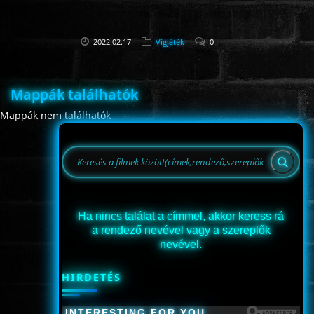
2022.02.17
Vígjáték
0
Mappák találhatók
Mappák nem találhatók
Ha nincs találat a címmel, akkor keress rá
a rendező nevével vagy a szereplők
nevével.
HIRDETÉS