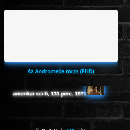
www.onlinefilmvilag2.eu,Copyright © 2017-2026 Az oldal nem tárol
semmilyen jogsértő tartalmat. Minden adat külső forrásból származik |
Frissítve: 2026.07.27
|
Fel ↑
Az Androméda törzs (FHD)
amerikai sci-fi, 131 perc, 1971
2022.02.17
sci-fi
0