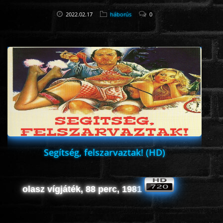
2022.02.17
háborús
0
Segítség, felszarvaztak! (HD)
olasz vígjáték, 88 perc, 1981