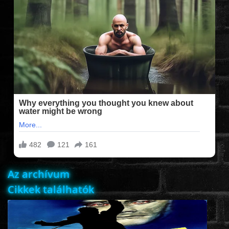
FILMEK (2025-ÖS)
FILMEK (2024-ES)
FILMEK (2023-AS)
FILMEK (2022-ES)
FELIRATOS FILMEK
Az archívum
AKCIÓ
Cikkek találhatók
VÍGJÁTÉK