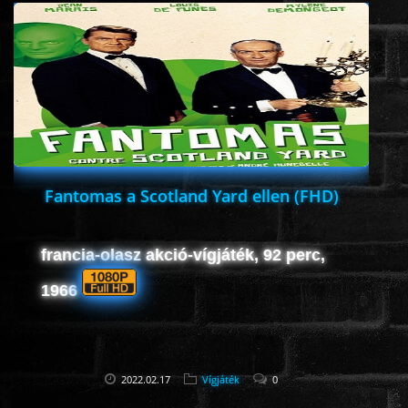
ÉLŐ ADÁSOK (LIVE)
SOROZAT
KARÁCSONYI FILMEK
PC-GAME
Fantomas a Scotland Yard ellen (FHD)
francia-olasz akció-vígjáték, 92 perc,
1966
2022.02.17
Vígjáték
0