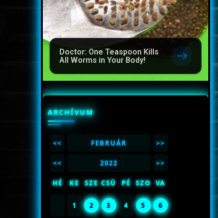
Doctor: One Teaspoon Kills
All Worms in Your Body!
ARCHÍVUM
<<
FEBRUÁR
>>
<<
2022
>>
HÉ
KE
SZE
CSÜ
PÉ
SZO
VA
1
2
3
4
5
6