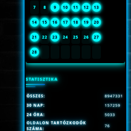
7
8
9
10
11
12
13
14
15
16
17
18
19
20
21
22
23
24
25
26
27
28
STATISZTIKA
ÖSSZES:
8947331
30 NAP:
157259
24 ÓRA:
5033
OLDALON TARTÓZKODÓK
76
SZÁMA: