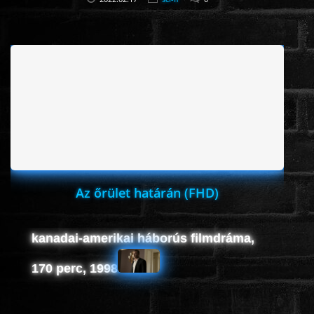
Az őrület határán (FHD)
kanadai-amerikai háborús filmdráma,
170 perc, 1998