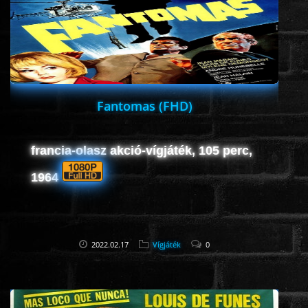
HORROR
SCI-FI
ANIMÁCIÓS
Fantomas (FHD)
KALAND
francia-olasz akció-vígjáték, 105 perc,
1964
FANTASY
THRILLER
2022.02.17
Vígjáték
0
KRIMI
DRÁMA