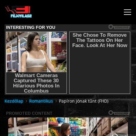
KEZDŐLAP
JOGI NYILATKOZAT,SEGÍTSÉG NYÚJTÁS,FELHASZNÁLÁSI
FELTÉTEL
AUDIO TRACK SWITCHING/HANGSÁV BEÁLLÍTÁSOK/
KÉRJÉL FILMET TŐLÜNK !
Kezdőlap
Romantikus
Papíron jónak tűnt (FHD)
2K & 4K FILMEK
FILMEK (2026-OS)