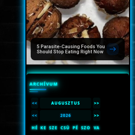
5 Parasite-Causing Foods You
Should Stop Eating Right Now
ARCHÍVUM
<<
AUGUSZTUS
>>
<<
2026
>>
HÉ
KE
SZE
CSÜ
PÉ
SZO
VA