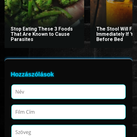
www.onlinefilmvilag2.eu,Copyright © 2017-2026 Az oldal nem tárol
Stop Eating These 3 Foods
The Stool Will Fly
semmilyen jogsértő tartalmat. Minden adat külső forrásból származik |
That Are Known to Cause
Immediately If You
Frissítve: 2026.07.27
|
Fel ↑
Parasites
Before Bed
Hozzászólások