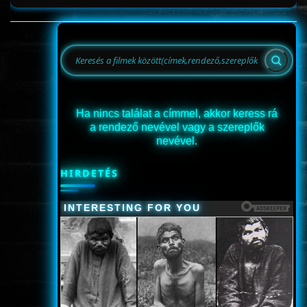
Ha nincs találat a címmel, akkor keress rá
a rendező nevével vagy a szereplők
nevével.
HIRDETÉS