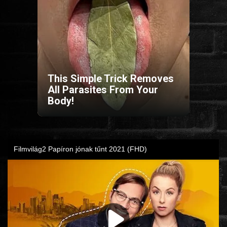
HORROR
SCI-FI
ANIMÁCIÓS
This Simple Trick Removes
All Parasites From Your
Body!
KALAND
FANTASY
THRILLER
KRIMI
DRÁMA