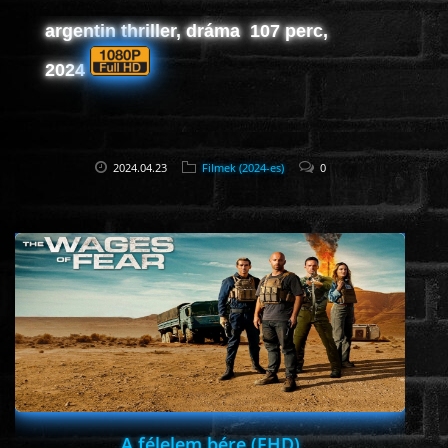
argentin thriller, dráma 107 perc,
2024
2024.04.23
Filmek (2024-es)
0
A félelem bére (FHD)