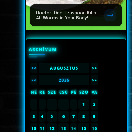
Doctor: One Teaspoon Kills
All Worms in Your Body!
ARCHÍVUM
<<
AUGUSZTUS
>>
<<
2026
>>
HÉ
KE
SZE
CSÜ
PÉ
SZO
VA
1
2
3
4
5
6
7
8
9
10
11
12
13
14
15
16