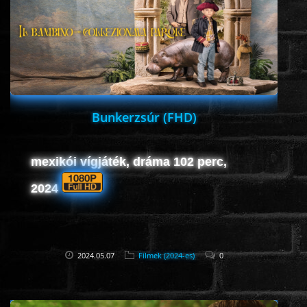
HORROR
SCI-FI
ANIMÁCIÓS
Bunkerzsúr (FHD)
KALAND
mexikói vígjáték, dráma 102 perc,
FANTASY
2024
THRILLER
2024.05.07
Filmek (2024-es)
0
KRIMI
DRÁMA