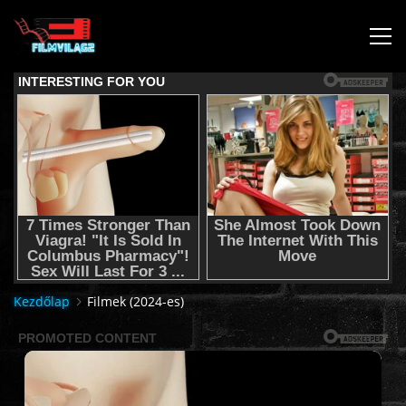
KEZDŐLAP
JOGI NYILATKOZAT,SEGÍTSÉG NYÚJTÁS,FELHASZNÁLÁSI
FELTÉTEL
AUDIO TRACK SWITCHING/HANGSÁV BEÁLLÍTÁSOK/
KÉRJÉL FILMET TŐLÜNK !
Kezdőlap
Filmek (2024-es)
2K & 4K FILMEK
FILMEK (2026-OS)