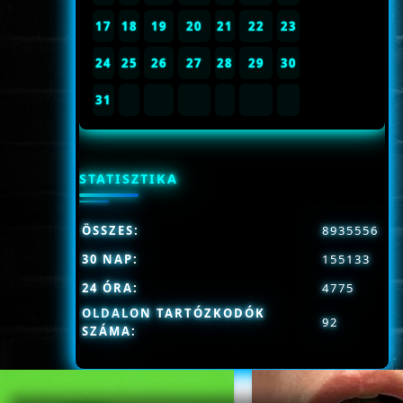
17
18
19
20
21
22
23
24
25
26
27
28
29
30
31
STATISZTIKA
ÖSSZES:
8935556
30 NAP:
155133
24 ÓRA:
4775
OLDALON TARTÓZKODÓK
92
SZÁMA: