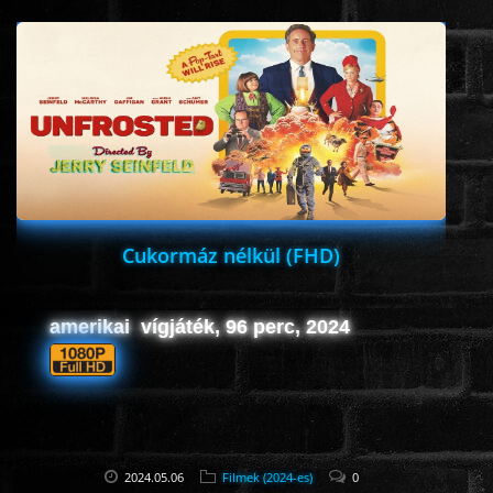
ÉLŐ ADÁSOK (LIVE)
SOROZAT
KARÁCSONYI FILMEK
PC-GAME
Cukormáz nélkül (FHD)
amerikai vígjáték, 96 perc, 2024
2024.05.06
Filmek (2024-es)
0