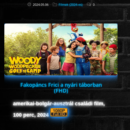
2024.05.06
Filmek (2024-es)
0
Fakopáncs Frici a nyári táborban
(FHD)
amerikai-bolgár-ausztrál családi film,
100 perc, 2024