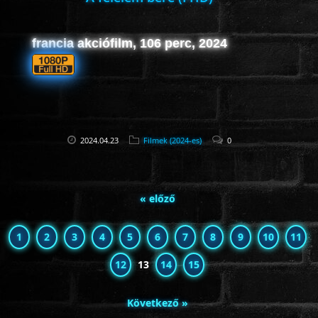
francia akciófilm, 106 perc, 2024
2024.04.23
Filmek (2024-es)
0
« előző
1
2
3
4
5
6
7
8
9
10
11
12
13
14
15
Következő »