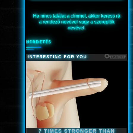
Ha nincs találat a címmel, akkor keress rá
a rendező nevével vagy a szereplők
nevével.
HIRDETÉS