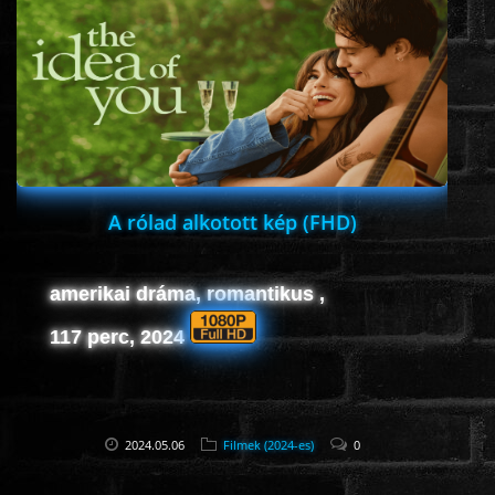
ROMANTIKUS
HÁBORÚS
KATASZTRÓFA
A rólad alkotott kép (FHD)
CSALÁDI
amerikai dráma, romantikus ,
WESTERN
117 perc, 2024
TÖRTÉNELMI
2024.05.06
Filmek (2024-es)
0
DOKUMENTUMFILMEK