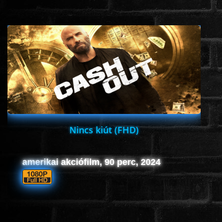
www.onlinefilmvilag2.eu,Copyright © 2017-2026 Az oldal nem tárol
semmilyen jogsértő tartalmat. Minden adat külső forrásból származik |
Frissítve: 2026.07.27
|
Fel ↑
Nincs kiút (FHD)
amerikai akciófilm, 90 perc, 2024