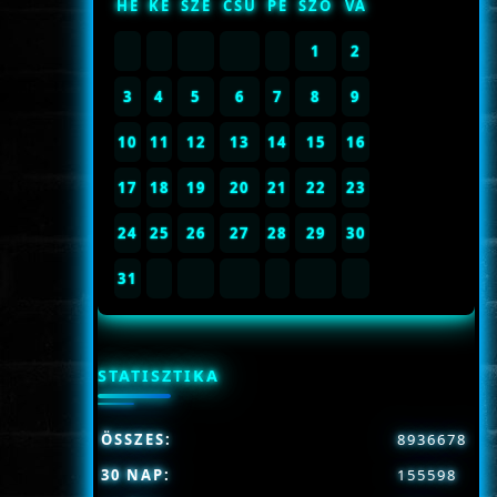
HÉ
KE
SZE
CSÜ
PÉ
SZO
VA
1
2
3
4
5
6
7
8
9
10
11
12
13
14
15
16
17
18
19
20
21
22
23
24
25
26
27
28
29
30
31
STATISZTIKA
ÖSSZES:
8936678
30 NAP:
155598