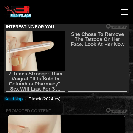
KEZDŐLAP
JOGI NYILATKOZAT,SEGÍTSÉG NYÚJTÁS,FELHASZNÁLÁSI
FELTÉTEL
AUDIO TRACK SWITCHING/HANGSÁV BEÁLLÍTÁSOK/
KÉRJÉL FILMET TŐLÜNK !
Kezdőlap
Filmek (2024-es)
2K & 4K FILMEK
FILMEK (2026-OS)