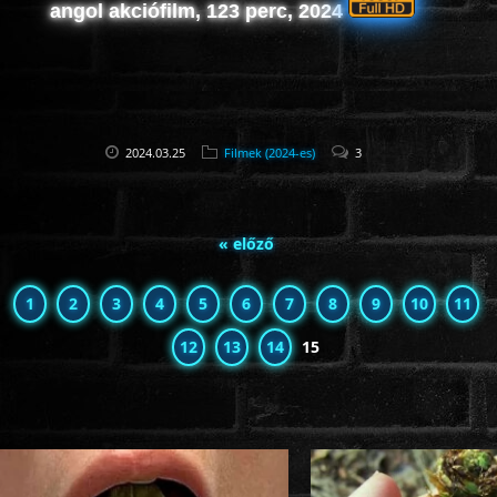
angol akciófilm, 123 perc, 2024
2024.03.25
Filmek (2024-es)
3
« előző
1
2
3
4
5
6
7
8
9
10
11
12
13
14
15