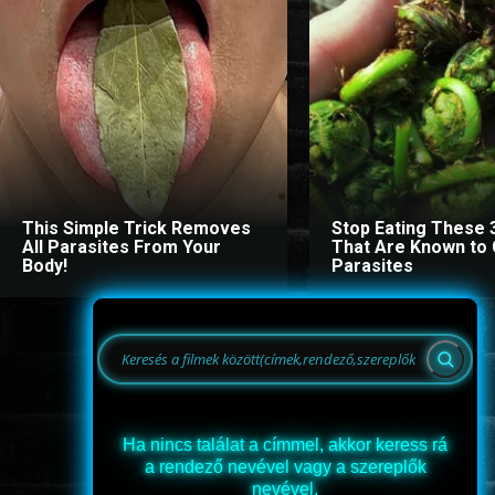
This Simple Trick Removes
Stop Eating These 
All Parasites From Your
That Are Known to
Body!
Parasites
Ha nincs találat a címmel, akkor keress rá
a rendező nevével vagy a szereplők
nevével.