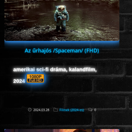
HORROR
SCI-FI
ANIMÁCIÓS
Az űrhajós /Spaceman/ (FHD)
KALAND
amerikai sci-fi dráma, kalandfilm,
FANTASY
2024
THRILLER
2024.03.28
Filmek (2024-es)
0
KRIMI
DRÁMA