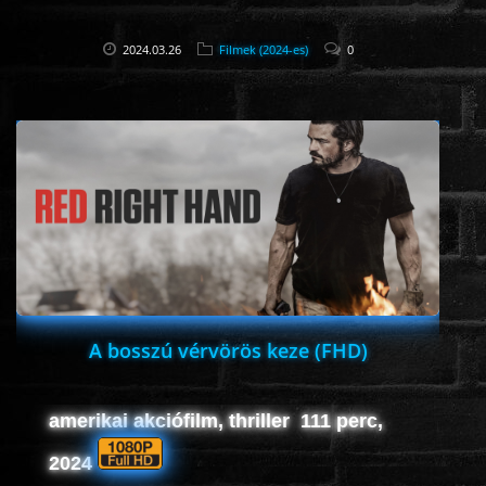
2024.03.26
Filmek (2024-es)
0
A bosszú vérvörös keze (FHD)
amerikai akciófilm, thriller 111 perc,
2024