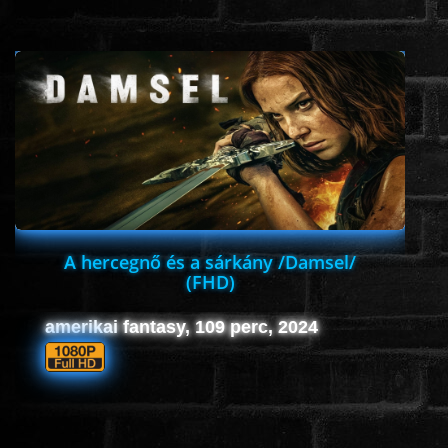
www.onlinefilmvilag2.eu,Copyright © 2017-2026 Az oldal nem tárol
semmilyen jogsértő tartalmat. Minden adat külső forrásból származik |
Frissítve: 2026.07.27
|
Fel ↑
A hercegnő és a sárkány /Damsel/
(FHD)
amerikai fantasy, 109 perc, 2024