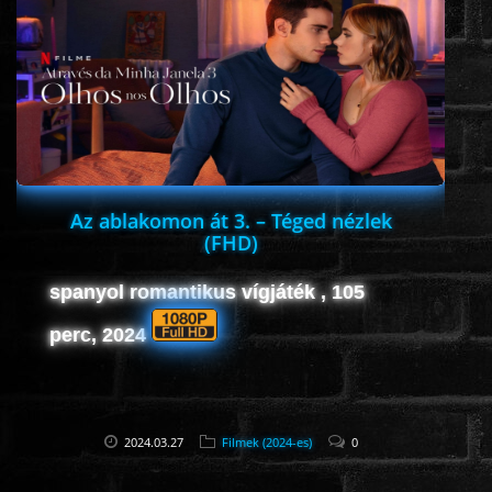
ROMANTIKUS
HÁBORÚS
KATASZTRÓFA
Az ablakomon át 3. – Téged nézlek
(FHD)
CSALÁDI
spanyol romantikus vígjáték , 105
WESTERN
perc, 2024
TÖRTÉNELMI
2024.03.27
Filmek (2024-es)
0
DOKUMENTUMFILMEK