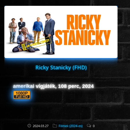
ÉLŐ ADÁSOK (LIVE)
SOROZAT
KARÁCSONYI FILMEK
PC-GAME
Ricky Stanicky (FHD)
amerikai vígjáték, 108 perc, 2024
2024.03.27
Filmek (2024-es)
0