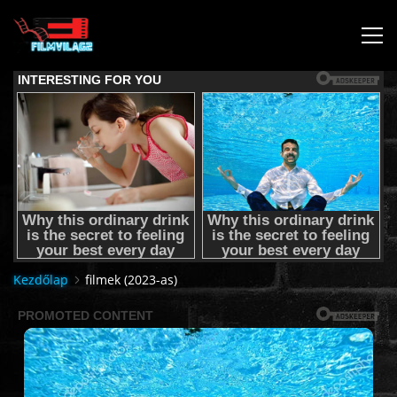
KEZDŐLAP
JOGI NYILATKOZAT,SEGÍTSÉG NYÚJTÁS,FELHASZNÁLÁSI
FELTÉTEL
AUDIO TRACK SWITCHING/HANGSÁV BEÁLLÍTÁSOK/
Kezdőlap
filmek (2023-as)
KÉRJÉL FILMET TŐLÜNK !
2K & 4K FILMEK
FILMEK (2026-OS)