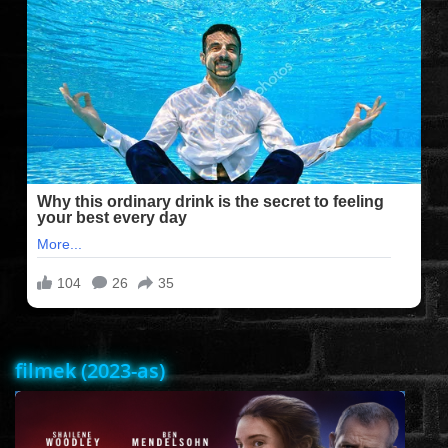
FILMEK (2025-ÖS)
FILMEK (2024-ES)
FILMEK (2023-AS)
FILMEK (2022-ES)
FELIRATOS FILMEK
AKCIÓ
filmek (2023-as)
VÍGJÁTÉK