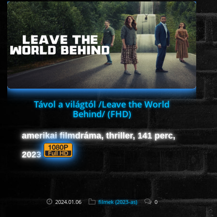
ÉLŐ ADÁSOK (LIVE)
SOROZAT
KARÁCSONYI FILMEK
PC-GAME
Távol a világtól /Leave the World
Behind/ (FHD)
amerikai filmdráma, thriller, 141 perc,
2023
2024.01.06
filmek (2023-as)
0