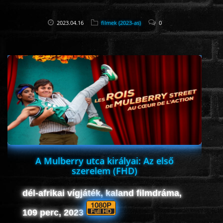
2023.04.16
filmek (2023-as)
0
A Mulberry utca királyai: Az első
szerelem (FHD)
dél-afrikai vígjáték, kaland filmdráma,
109 perc, 2023