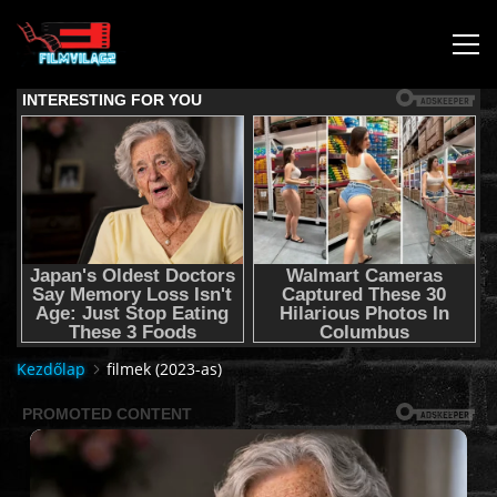
KEZDŐLAP
JOGI NYILATKOZAT,SEGÍTSÉG NYÚJTÁS,FELHASZNÁLÁSI
FELTÉTEL
AUDIO TRACK SWITCHING/HANGSÁV BEÁLLÍTÁSOK/
KÉRJÉL FILMET TŐLÜNK !
Kezdőlap
filmek (2023-as)
2K & 4K FILMEK
FILMEK (2026-OS)