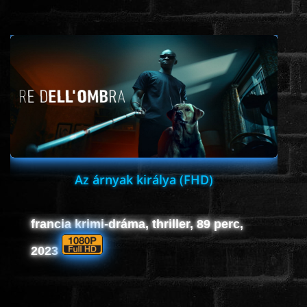
www.onlinefilmvilag2.eu,Copyright © 2017-2026 Az oldal nem tárol
semmilyen jogsértő tartalmat. Minden adat külső forrásból származik |
Frissítve: 2026.07.27
|
Fel ↑
Az árnyak királya (FHD)
francia krimi-dráma, thriller, 89 perc,
2023