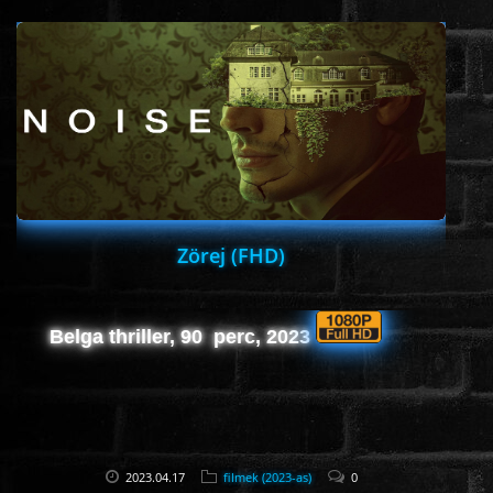
ÉLŐ ADÁSOK (LIVE)
SOROZAT
KARÁCSONYI FILMEK
PC-GAME
Zörej (FHD)
Belga thriller, 90
perc, 2023
2023.04.17
filmek (2023-as)
0