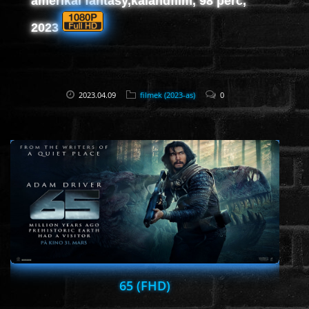
amerikai fantasy,kalandfilm, 98 perc,
2023
2023.04.09
filmek (2023-as)
0
65 (FHD)