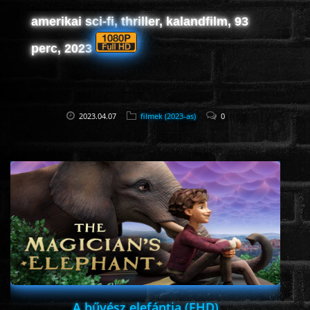
amerikai sci-fi, thriller, kalandfilm, 93
perc, 2023
2023.04.07
filmek (2023-as)
0
A bűvész elefántja (FHD)