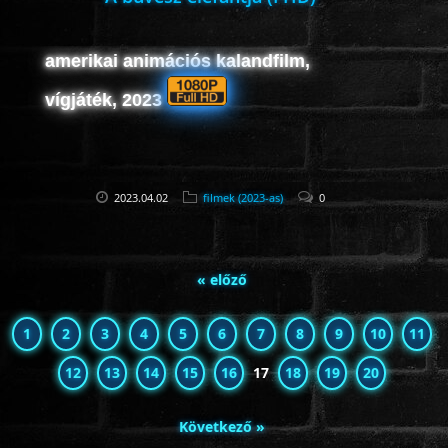
amerikai animációs kalandfilm,
vígjáték, 2023
2023.04.02
filmek (2023-as)
0
« előző
1
2
3
4
5
6
7
8
9
10
11
12
13
14
15
16
17
18
19
20
Következő »