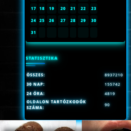
17
18
19
20
21
22
23
24
25
26
27
28
29
30
31
STATISZTIKA
ÖSSZES:
8937210
30 NAP:
155742
24 ÓRA:
4819
OLDALON TARTÓZKODÓK
90
SZÁMA: