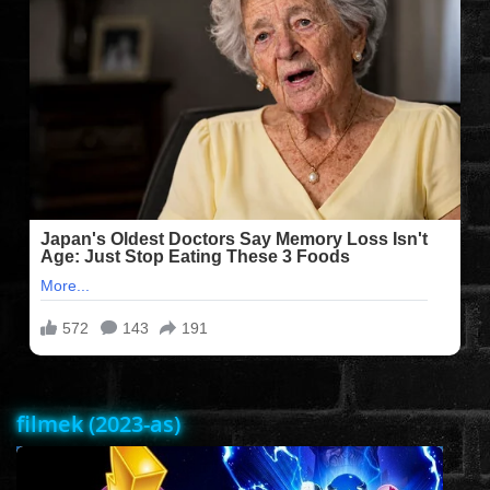
FILMEK (2025-ÖS)
FILMEK (2024-ES)
FILMEK (2023-AS)
FILMEK (2022-ES)
FELIRATOS FILMEK
AKCIÓ
filmek (2023-as)
VÍGJÁTÉK