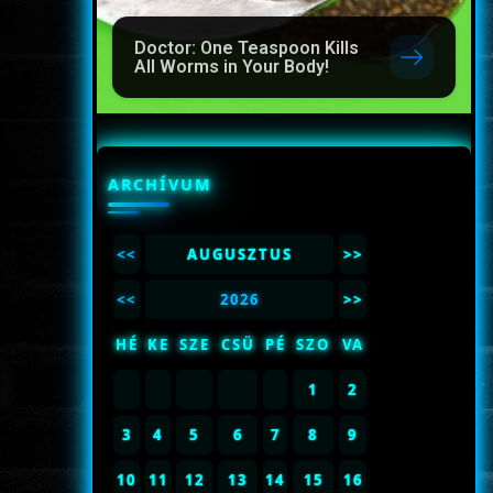
Doctor: One Teaspoon Kills
All Worms in Your Body!
ARCHÍVUM
<<
AUGUSZTUS
>>
<<
2026
>>
HÉ
KE
SZE
CSÜ
PÉ
SZO
VA
1
2
3
4
5
6
7
8
9
10
11
12
13
14
15
16