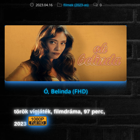
2023.04.16
filmek (2023-as)
0
Ó, Belinda (FHD)
török vígjáték, filmdráma, 97 perc,
2023