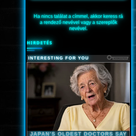
Ha nincs találat a címmel, akkor keress rá
a rendező nevével vagy a szereplők
nevével.
HIRDETÉS