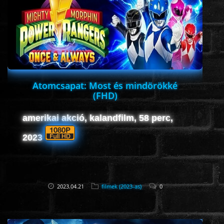
HORROR
SCI-FI
ANIMÁCIÓS
Atomcsapat: Most és mindörökké
(FHD)
KALAND
amerikai akció, kalandfilm, 58 perc,
FANTASY
2023
THRILLER
2023.04.21
filmek (2023-as)
0
KRIMI
DRÁMA