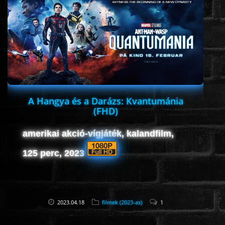
ROMANTIKUS
HÁBORÚS
KATASZTRÓFA
A Hangya és a Darázs: Kvantumánia
(FHD)
CSALÁDI
amerikai akció-vígjáték, kalandfilm,
WESTERN
125 perc, 2023
TÖRTÉNELMI
2023.04.18
filmek (2023-as)
1
DOKUMENTUMFILMEK