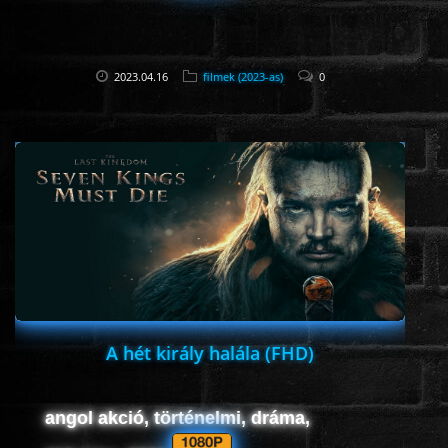
2023.04.16
filmek (2023-as)
0
A hét király halála (FHD)
angol akció, történelmi, dráma,