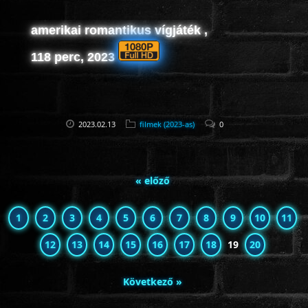
amerikai romantikus vígjáték ,
118 perc, 2023
2023.02.13
filmek (2023-as)
0
« előző
1
2
3
4
5
6
7
8
9
10
11
12
13
14
15
16
17
18
19
20
Következő »