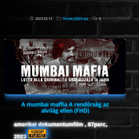
2023.02.13
filmek (2023-as)
0
A mumbai maffia A rendőrség az
alvilág ellen (FHD)
amerikai dokumentumfilm , 87perc,
2023