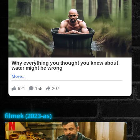
FILMEK (2025-ÖS)
FILMEK (2024-ES)
FILMEK (2023-AS)
FILMEK (2022-ES)
FELIRATOS FILMEK
AKCIÓ
filmek (2023-as)
VÍGJÁTÉK