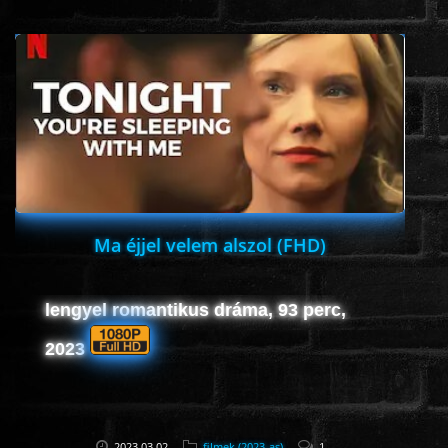
www.onlinefilmvilag2.eu,Copyright © 2017-2026 Az oldal nem tárol
semmilyen jogsértő tartalmat. Minden adat külső forrásból származik |
Frissítve: 2026.07.27
|
Fel ↑
Ma éjjel velem alszol (FHD)
lengyel romantikus dráma, 93 perc,
2023
2023.03.02
filmek (2023-as)
1