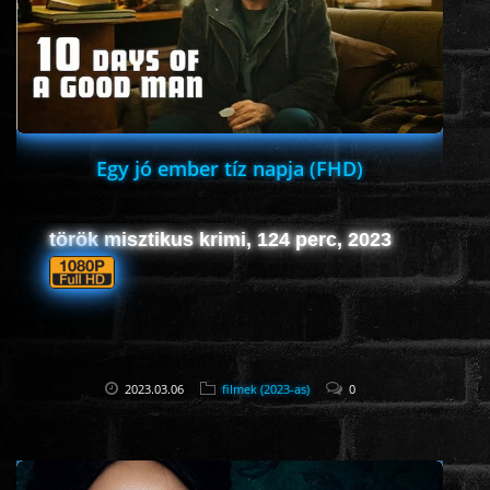
HORROR
SCI-FI
ANIMÁCIÓS
Egy jó ember tíz napja (FHD)
KALAND
török misztikus krimi, 124 perc, 2023
FANTASY
THRILLER
2023.03.06
filmek (2023-as)
0
KRIMI
DRÁMA