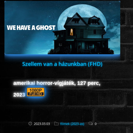
ÉLŐ ADÁSOK (LIVE)
SOROZAT
KARÁCSONYI FILMEK
PC-GAME
Szellem van a házunkban (FHD)
amerikai horror-vígjáték, 127 perc,
2023
2023.03.03
filmek (2023-as)
0