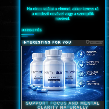
Ha nincs találat a címmel, akkor keress rá
a rendező nevével vagy a szereplők
nevével.
HIRDETÉS