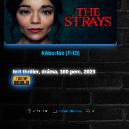
ROMANTIKUS
HÁBORÚS
KATASZTRÓFA
Kóborlók (FHD)
CSALÁDI
brit thriller, dráma, 100 perc, 2023
WESTERN
TÖRTÉNELMI
2023.03.06
filmek (2023-as)
0
DOKUMENTUMFILMEK