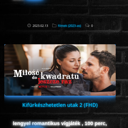
2023.02.13
filmek (2023-as)
0
Kifürkészhetetlen utak 2 (FHD)
lengyel romantikus vígjáték , 100 perc,