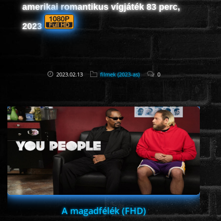
amerikai romantikus vígjáték 83 perc,
2023
2023.02.13
filmek (2023-as)
0
A magadfélék (FHD)