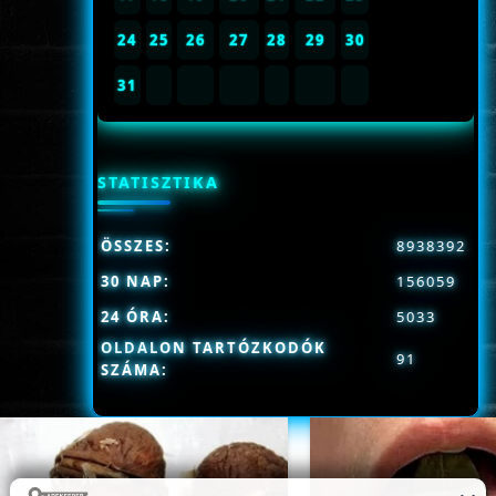
24
25
26
27
28
29
30
31
STATISZTIKA
ÖSSZES:
8938392
30 NAP:
156059
24 ÓRA:
5033
OLDALON TARTÓZKODÓK
91
SZÁMA: