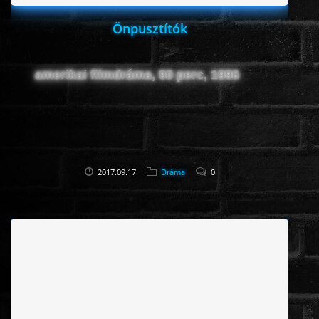
Önpusztítók
amerikai filmdráma, 90 perc, 1996
2017.09.17
Dráma
0