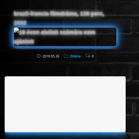
brazil-francia filmdráma, 130 perc,
2002
2018.05.26
Dráma
0