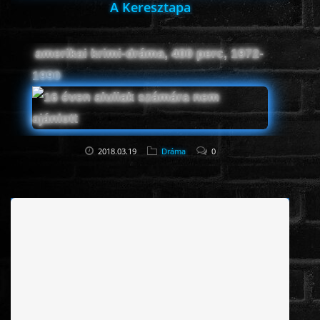
A Keresztapa
amerikai krimi-dráma, 400 perc, 1972-
1990
2018.03.19
Dráma
0