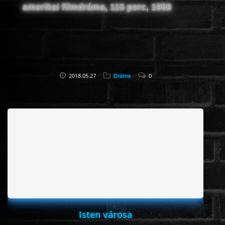
amerikai filmdráma, 115 perc, 1958
2018.05.27
Dráma
0
Isten városa