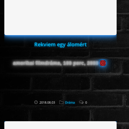
HORROR
SCI-FI
ANIMÁCIÓS
Rekviem egy álomért
KALAND
amerikai filmdráma, 100 perc, 2000
FANTASY
THRILLER
2018.08.03
Dráma
0
KRIMI
DRÁMA