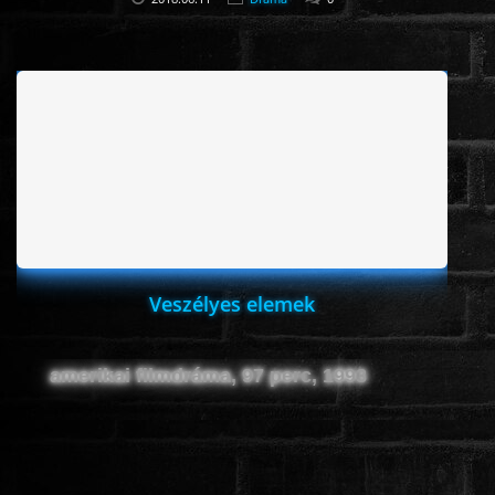
Veszélyes elemek
amerikai filmdráma, 97 perc, 1993