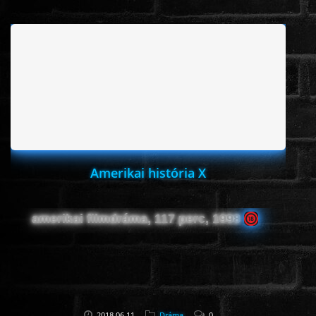
www.onlinefilmvilag2.eu,Copyright © 2017-2026 Az oldal nem tárol
semmilyen jogsértő tartalmat. Minden adat külső forrásból származik |
Frissítve: 2026.07.27
|
Fel ↑
Amerikai história X
amerikai filmdráma, 117 perc, 1998
2018.06.11
Dráma
0