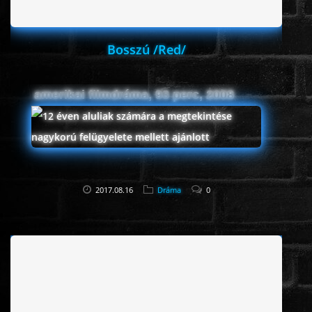
Bosszú /Red/
amerikai filmdráma, 93 perc, 2008
2017.08.16
Dráma
0