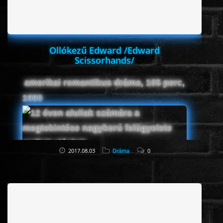
Ollókezű Edward /Edward
Scissorhands/
amerikai romantikus dráma, 105 perc,
1990
2017.08.03
Dráma
0