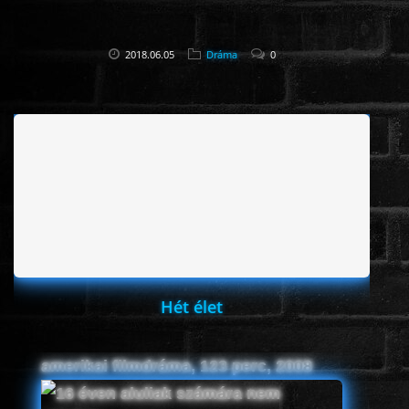
2018.06.05
Dráma
0
Hét élet
amerikai filmdráma, 123 perc, 2008