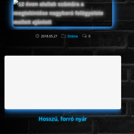
IMDb értékelés:
6.2 / 16,786
2018.05.27
Dráma
0
Hosszú, forró nyár