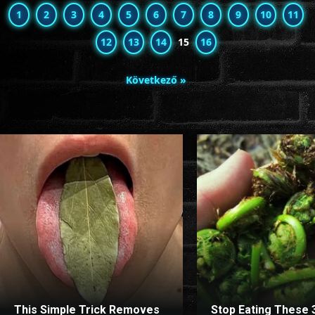
1
2
3
4
5
6
7
8
9
10
11
12
13
14
15
16
Következő »
This Simple Trick Removes
Stop Eating These 