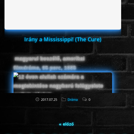
Irány a Mississippi! (The Cure)
magyarul beszélő, amerikai
filmdráma, 95 perc, 1995
2017.07.25
Dráma
0
IMDb értékelés:
7.5 / 7,665
« előző