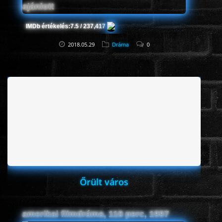
IMDb értékelés:
7.5 / 237,417
2018.05.29
Dráma
0
Őrült város
amerikai filmdráma, 118 perc, 1997