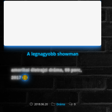
ÉLŐ ADÁSOK (LIVE)
SOROZAT
KARÁCSONYI FILMEK
PC-GAME
A legnagyobb showman
amerikai életrajzi dráma, 99 perc,
2017
2018.06.20
Dráma
0