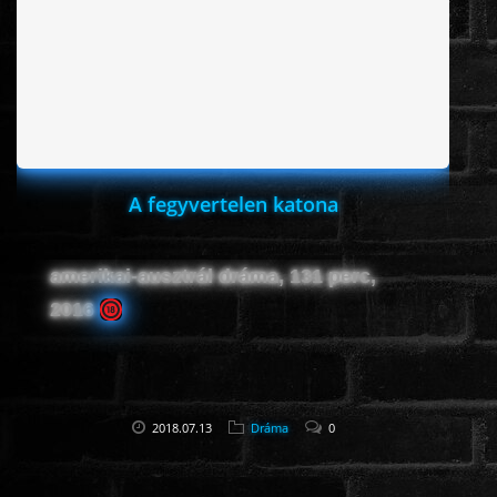
ROMANTIKUS
HÁBORÚS
KATASZTRÓFA
A fegyvertelen katona
CSALÁDI
amerikai-ausztrál dráma, 131 perc,
2016
WESTERN
TÖRTÉNELMI
2018.07.13
Dráma
0
DOKUMENTUMFILMEK