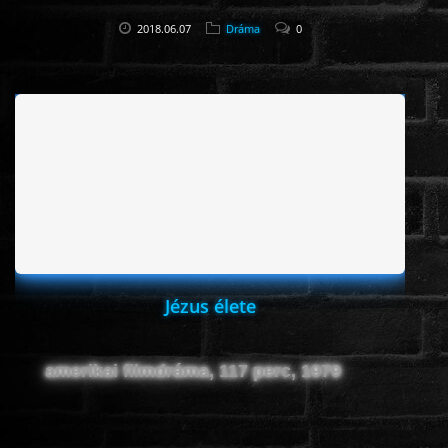
2018.06.07
Dráma
0
Jézus élete
amerikai filmdráma, 117 perc, 1979