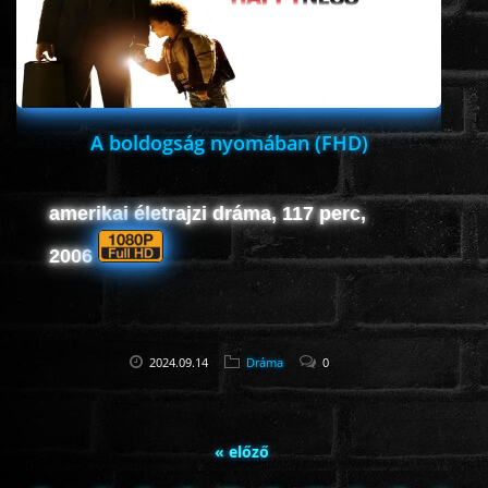
A boldogság nyomában (FHD)
amerikai életrajzi dráma, 117 perc,
2006
2024.09.14
Dráma
0
« előző