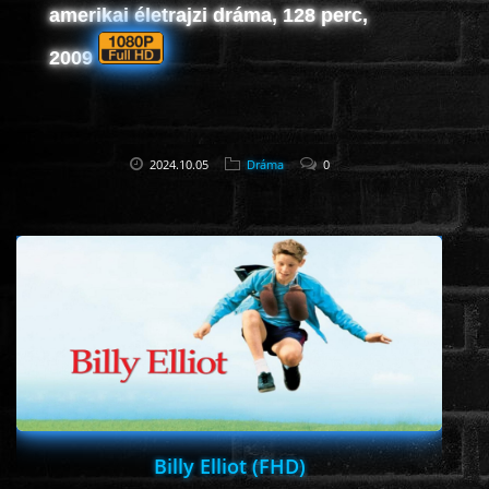
amerikai életrajzi dráma, 128 perc,
2009
2024.10.05
Dráma
0
Billy Elliot (FHD)