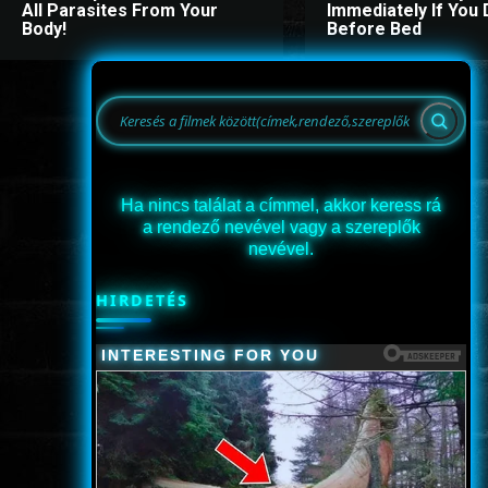
All Parasites From Your
Immediately If You D
Body!
Before Bed
Ha nincs találat a címmel, akkor keress rá
a rendező nevével vagy a szereplők
nevével.
HIRDETÉS