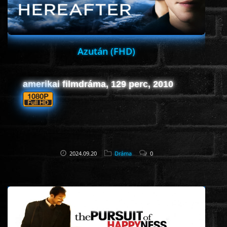
Azután (FHD)
amerikai filmdráma, 129 perc, 2010
2024.09.20
Dráma
0