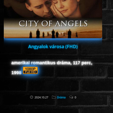
ROMANTIKUS
HÁBORÚS
KATASZTRÓFA
Angyalok városa (FHD)
CSALÁDI
amerikai romantikus dráma, 117 perc,
1998
WESTERN
TÖRTÉNELMI
2024.10.27
Dráma
0
DOKUMENTUMFILMEK