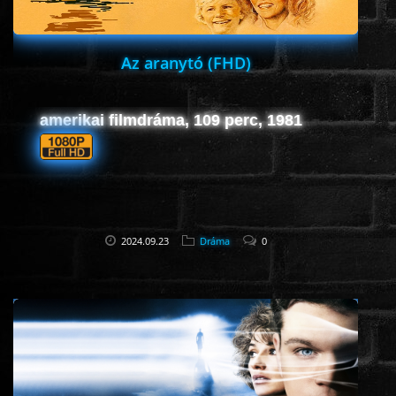
Az aranytó (FHD)
amerikai filmdráma, 109 perc, 1981
2024.09.23
Dráma
0