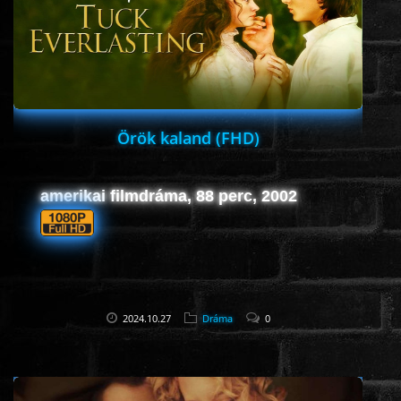
HORROR
SCI-FI
ANIMÁCIÓS
Örök kaland (FHD)
KALAND
amerikai filmdráma, 88 perc, 2002
FANTASY
THRILLER
2024.10.27
Dráma
0
KRIMI
DRÁMA