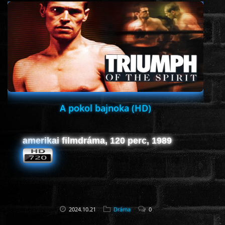
ÉLŐ ADÁSOK (LIVE)
SOROZAT
KARÁCSONYI FILMEK
PC-GAME
A pokol bajnoka (HD)
amerikai filmdráma, 120 perc, 1989
2024.10.21
Dráma
0