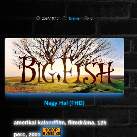
2024.10.18
Dráma
0
Nagy Hal (FHD)
amerikai kalandfilm, filmdráma, 125
perc, 2003