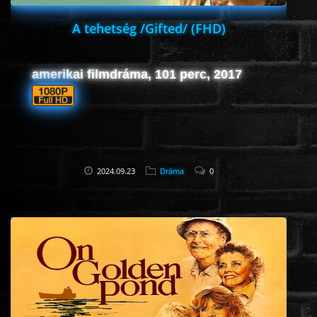
A tehetség /Gifted/ (FHD)
amerikai filmdráma, 101 perc, 2017
2024.09.23
Dráma
0