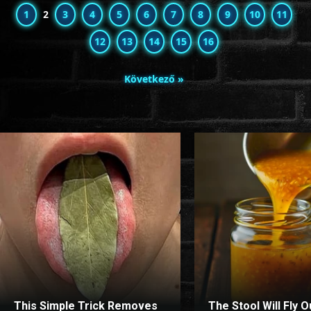
1
2
3
4
5
6
7
8
9
10
11
12
13
14
15
16
Következő »
This Simple Trick Removes
The Stool Will Fly O