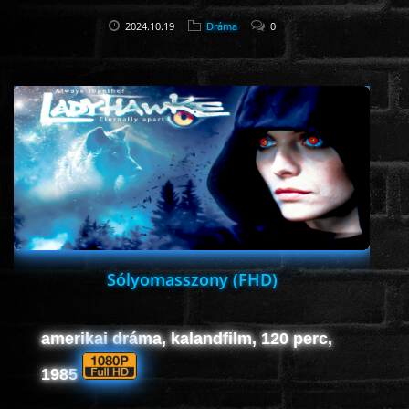
2024.10.19
Dráma
0
Sólyomasszony (FHD)
amerikai dráma, kalandfilm, 120 perc,
1985