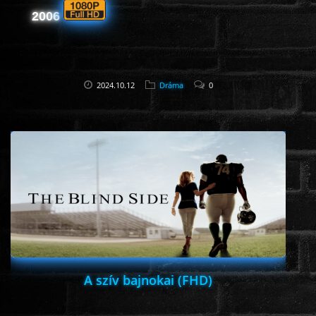
2006
2024.10.12
Dráma
0
A szív bajnokai (FHD)