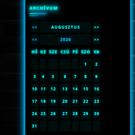
ARCHÍVUM
<<
AUGUSZTUS
>>
<<
2026
>>
HÉ
KE
SZE
CSÜ
PÉ
SZO
VA
1
2
3
4
5
6
7
8
9
10
11
12
13
14
15
16
17
18
19
20
21
22
23
24
25
26
27
28
29
30
31