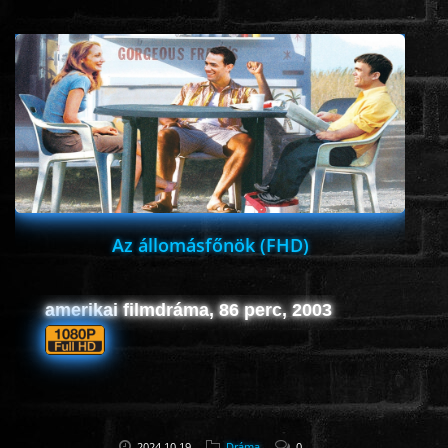
www.onlinefilmvilag2.eu,Copyright © 2017-2026 Az oldal nem tárol
semmilyen jogsértő tartalmat. Minden adat külső forrásból származik |
Frissítve: 2026.07.27
|
Fel ↑
Az állomásfőnök (FHD)
amerikai filmdráma, 86 perc, 2003
2024.10.19
Dráma
0