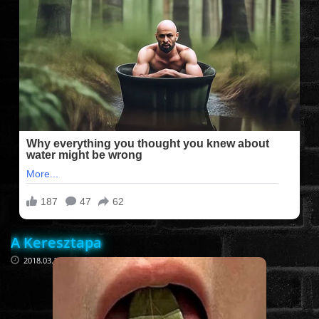
FILMEK (2025-ÖS)
FILMEK (2024-ES)
FILMEK (2023-AS)
FILMEK (2022-ES)
FELIRATOS FILMEK
A Keresztapa
AKCIÓ
2018.03.19
VÍGJÁTÉK