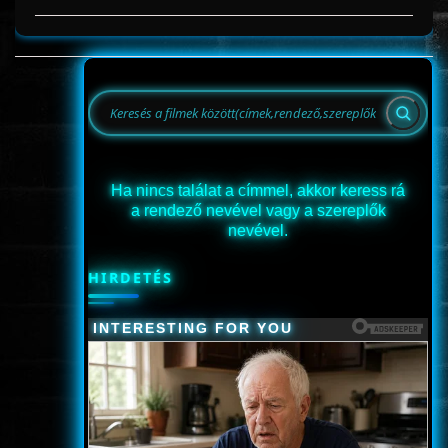
Ha nincs találat a címmel, akkor keress rá
a rendező nevével vagy a szereplők
nevével.
HIRDETÉS