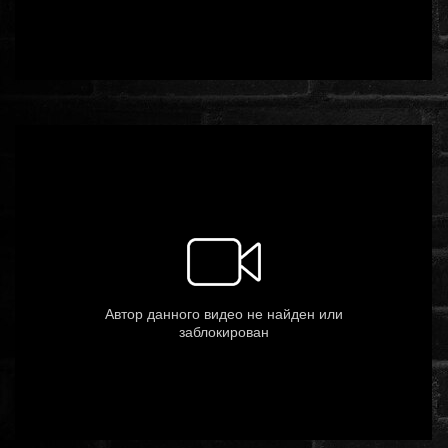
ROMANTIKUS
HÁBORÚS
KATASZTRÓFA
CSALÁDI
WESTERN
TÖRTÉNELMI
DOKUMENTUMFILMEK