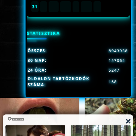
31
STATISZTIKA
ÖSSZES:
8943938
30 NAP:
157064
24 ÓRA:
5247
OLDALON TARTÓZKODÓK
168
SZÁMA: