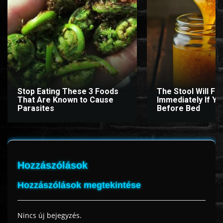
www.onlinefilmvilag2.eu,Copyright © 2017-2026 Az oldal nem tárol
semmilyen jogsértő tartalmat. Minden adat külső forrásból származik |
Frissítve: 2026.07.27
|
Fel ↑
Stop Eating These 3 Foods
The Stool Will Fly
That Are Known to Cause
Immediately If You
Parasites
Before Bed
Hozzászólások
Hozzászólások megtekintése
Nincs új bejegyzés.