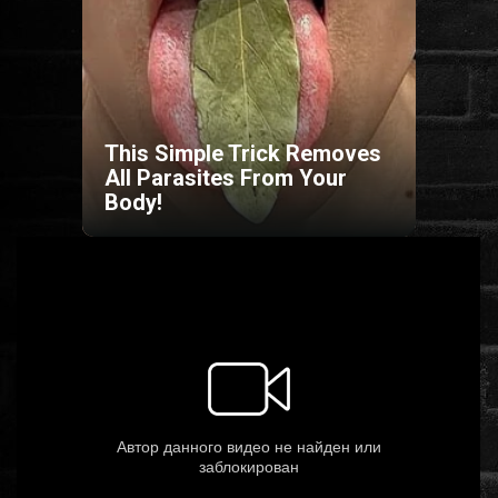
HORROR
SCI-FI
This Simple Trick Removes
ANIMÁCIÓS
All Parasites From Your
Body!
KALAND
FANTASY
THRILLER
KRIMI
DRÁMA