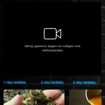
ÉLŐ ADÁSOK (LIVE)
SOROZAT
KARÁCSONYI FILMEK
PC-GAME
1 rész letöltés
2 rész letöltés
3 rész letöltés