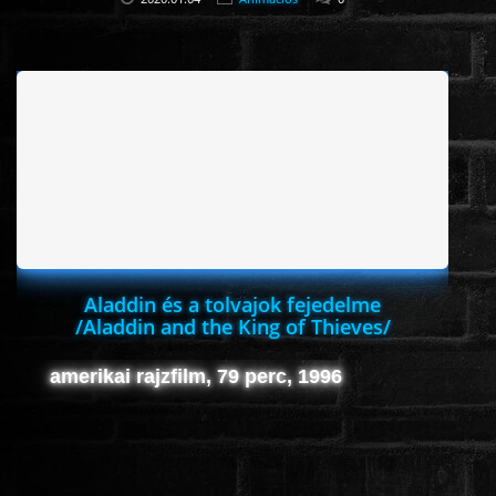
Aladdin és a tolvajok fejedelme
/Aladdin and the King of Thieves/
amerikai rajzfilm, 79 perc, 1996