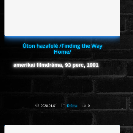
HORROR
SCI-FI
ANIMÁCIÓS
Úton hazafelé /Finding the Way
Home/
KALAND
amerikai filmdráma, 93 perc, 1991
FANTASY
THRILLER
2020.01.01
Dráma
0
KRIMI
DRÁMA