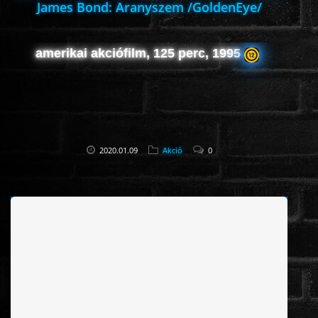
James Bond: Aranyszem /GoldenEye/
amerikai akciófilm, 125 perc, 1995
2020.01.09
Akció
0