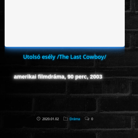
ROMANTIKUS
HÁBORÚS
KATASZTRÓFA
Utolsó esély /The Last Cowboy/
CSALÁDI
amerikai filmdráma, 90 perc, 2003
WESTERN
TÖRTÉNELMI
2020.01.02
Dráma
0
DOKUMENTUMFILMEK