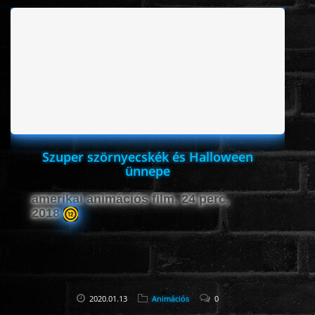
Szuper szörnyecskék és Halloween
ünnepe
amerikai animációs film, 24 perc,
2018
2020.01.13
Animációs
0