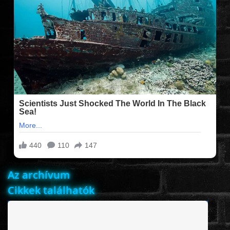
FILMEK (2025-ÖS)
FILMEK (2024-ES)
FILMEK (2023-AS)
FILMEK (2022-ES)
FELIRATOS FILMEK
Az archívum
AKCIÓ
Cikkek találhatók
VÍGJÁTÉK