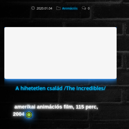
2020.01.04
Animációs
0
A hihetetlen család /The Incredibles/
amerikai animációs film, 115 perc,
2004