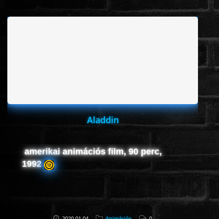
www.onlinefilmvilag2.eu,Copyright © 2017-2026 Az oldal nem tárol
semmilyen jogsértő tartalmat. Minden adat külső forrásból származik |
Frissítve: 2026.07.27
|
Fel ↑
Aladdin
amerikai animációs film, 90 perc,
1992
2020.01.04
Animációs
0