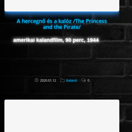
A hercegnő és a kalóz /The Princess
and the Pirate/
amerikai kalandfilm, 90 perc, 1944
2020.01.12
Kaland
0