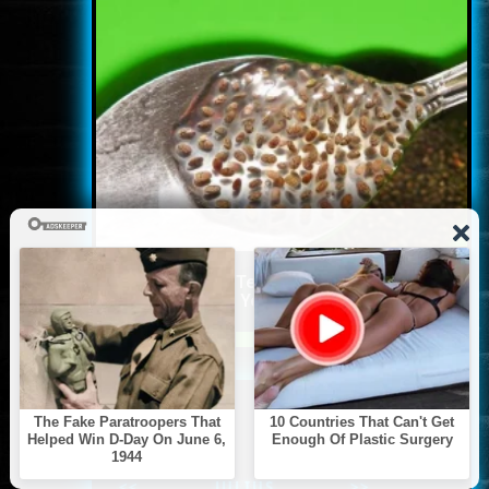
Doctor: One Teaspoon Kills
All Worms in Your Body!
ARCHÍVUM
<<
JÚLIUS
>>