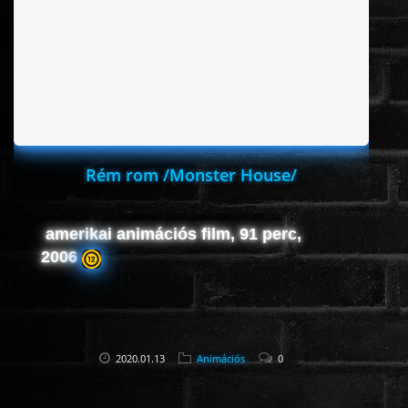
Rém rom /Monster House/
amerikai animációs film, 91 perc,
2006
2020.01.13
Animációs
0