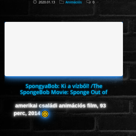
2020.01.13
Animációs
0
SpongyaBob: Ki a vízből! /The
SpongeBob Movie: Sponge Out of
Water/
amerikai családi animációs film, 93
perc, 2014