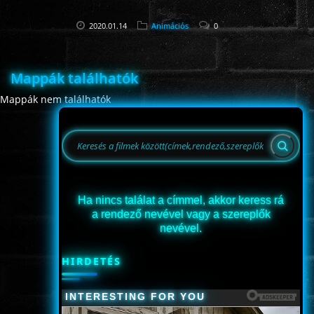
2020.01.14
Animációs
0
Mappák találhatók
Mappák nem találhatók
Ha nincs találat a címmel, akkor keress rá
a rendező nevével vagy a szereplők
nevével.
HIRDETÉS