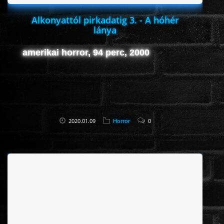
Alkonyattól pirkadatig 3. - A hóhér
lánya
amerikai horror, 94 perc, 2000
2020.01.09
Horror
0