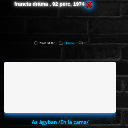
francia dráma , 92 perc, 1974
2020.01.07
Dráma
0
Az ágyban /En la cama/