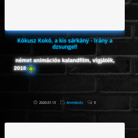
Kókusz Kokó, a kis sárkány - Irány a
dzsungel!
német animációs kalandfilm, vígjáték,
2018
2020.01.13
Animációs
0