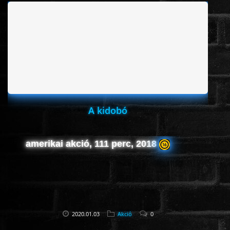
ÉLŐ ADÁSOK (LIVE)
SOROZAT
KARÁCSONYI FILMEK
PC-GAME
A kidobó
amerikai akció, 111 perc, 2018
2020.01.03
Akció
0