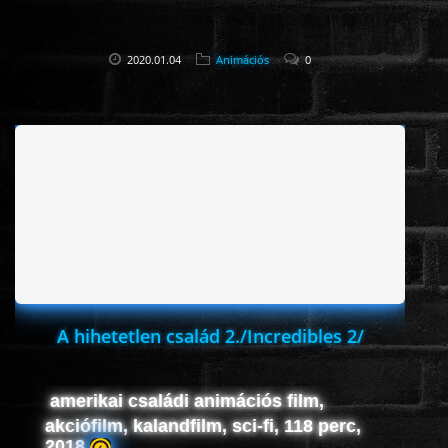
2020.01.04
Animációs
0
A hihetetlen család 2./Incredibles 2/
amerikai családi animációs film,
akciófilm, kalandfilm, sci-fi, 118 perc,
2018