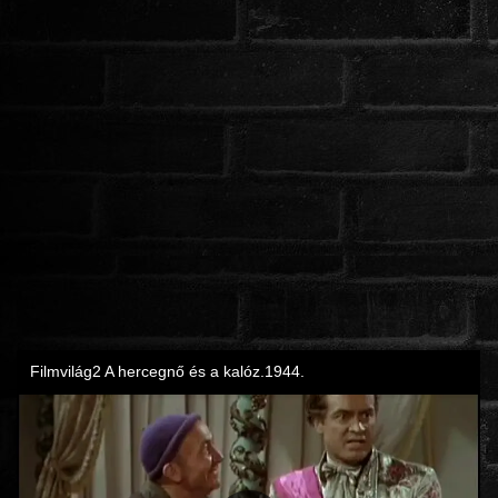
ROMANTIKUS
HÁBORÚS
KATASZTRÓFA
CSALÁDI
WESTERN
TÖRTÉNELMI
DOKUMENTUMFILMEK