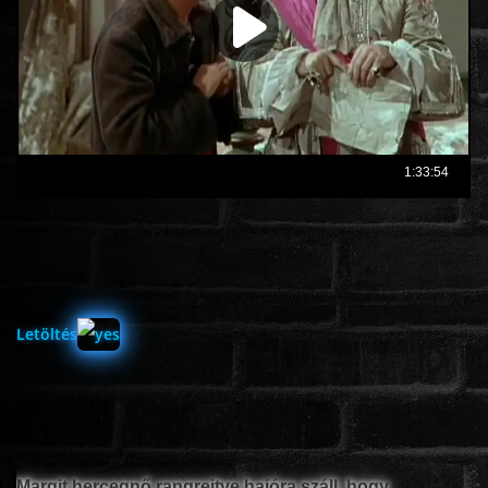
ÉLŐ ADÁSOK (LIVE)
SOROZAT
KARÁCSONYI FILMEK
PC-GAME
Letöltés
Margit hercegnő rangrejtve hajóra száll, hogy