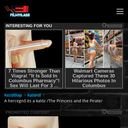
KEZDŐLAP
JOGI NYILATKOZAT,SEGÍTSÉG NYÚJTÁS,FELHASZNÁLÁSI
FELTÉTEL
AUDIO TRACK SWITCHING/HANGSÁV BEÁLLÍTÁSOK/
KÉRJÉL FILMET TŐLÜNK !
Kezdőlap
Kaland
A hercegnő és a kalóz /The Princess and the Pirate/
2K & 4K FILMEK
FILMEK (2026-OS)