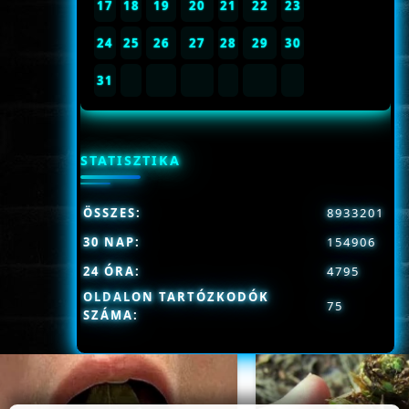
17
18
19
20
21
22
23
24
25
26
27
28
29
30
31
STATISZTIKA
ÖSSZES:
8933201
30 NAP:
154906
24 ÓRA:
4795
OLDALON TARTÓZKODÓK
75
SZÁMA: