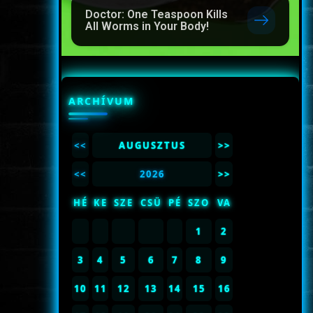
Doctor: One Teaspoon Kills
All Worms in Your Body!
ARCHÍVUM
<<
AUGUSZTUS
>>
<<
2026
>>
HÉ
KE
SZE
CSÜ
PÉ
SZO
VA
1
2
3
4
5
6
7
8
9
10
11
12
13
14
15
16