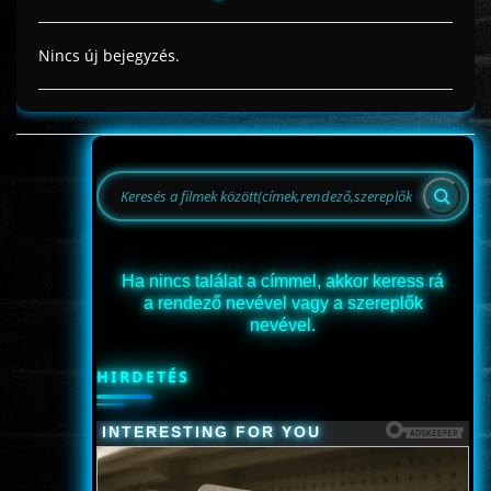
Nincs új bejegyzés.
Ha nincs találat a címmel, akkor keress rá
a rendező nevével vagy a szereplők
nevével.
HIRDETÉS