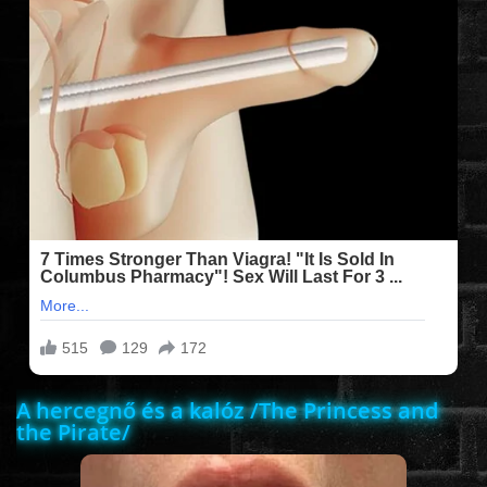
FILMEK (2025-ÖS)
FILMEK (2024-ES)
FILMEK (2023-AS)
FILMEK (2022-ES)
FELIRATOS FILMEK
AKCIÓ
A hercegnő és a kalóz /The Princess and
the Pirate/
VÍGJÁTÉK