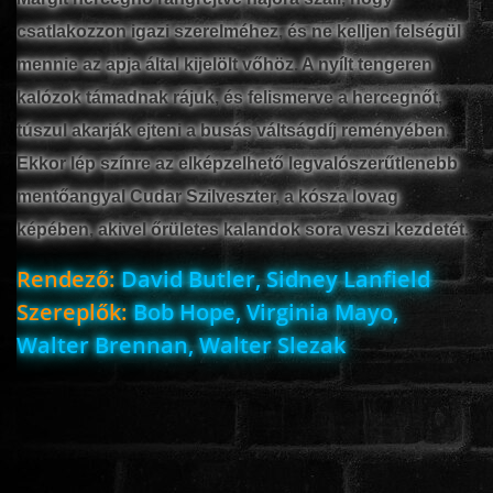
csatlakozzon igazi szerelméhez, és ne kelljen felségül
mennie az apja által kijelölt vőhöz. A nyílt tengeren
www.onlinefilmvilag2.eu,Copyright © 2017-2026 Az oldal nem tárol
kalózok támadnak rájuk, és felismerve a hercegnőt,
semmilyen jogsértő tartalmat. Minden adat külső forrásból származik |
Frissítve: 2026.07.27
|
Fel ↑
túszul akarják ejteni a busás váltságdíj reményében.
Ekkor lép színre az elképzelhető legvalószerűtlenebb
mentőangyal Cudar Szilveszter, a kósza lovag
képében, akivel őrületes kalandok sora veszi kezdetét.
Rendező:
David Butler, Sidney Lanfield
Szereplők:
Bob Hope, Virginia Mayo,
Walter Brennan, Walter Slezak