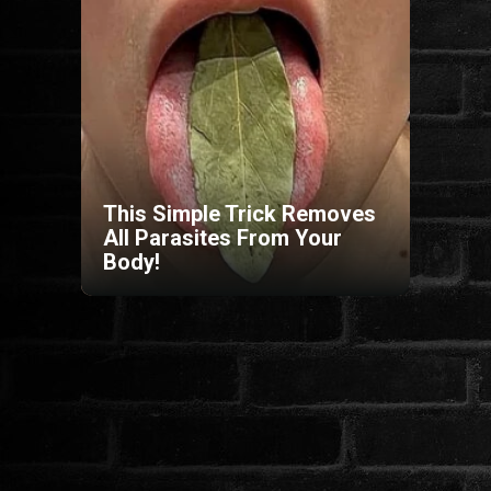
HORROR
SCI-FI
ANIMÁCIÓS
This Simple Trick Removes
KALAND
All Parasites From Your
Body!
FANTASY
THRILLER
KRIMI
DRÁMA