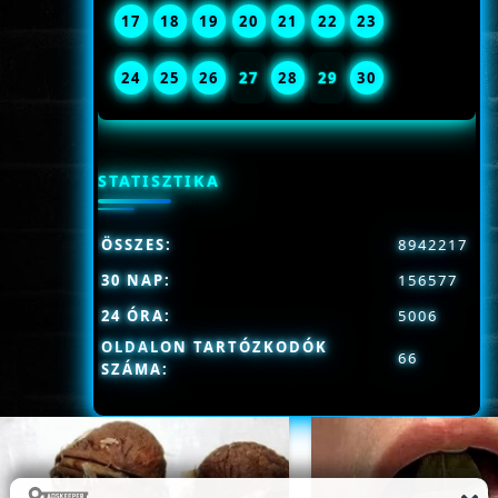
17
18
19
20
21
22
23
24
25
26
27
28
29
30
STATISZTIKA
ÖSSZES:
8942217
30 NAP:
156577
24 ÓRA:
5006
OLDALON TARTÓZKODÓK
66
SZÁMA: