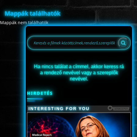
Mappák találhatók
Mappák nem találhatók
www.onlinefilmvilag2.eu,Copyright © 2017-2026 Az oldal nem tárol
semmilyen jogsértő tartalmat. Minden adat külső forrásból származik |
Frissítve: 2026.07.27
|
Fel ↑
Ha nincs találat a címmel, akkor keress rá
a rendező nevével vagy a szereplők
nevével.
HIRDETÉS