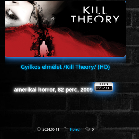
ÉLŐ ADÁSOK (LIVE)
SOROZAT
KARÁCSONYI FILMEK
PC-GAME
Gyilkos elmélet /Kill Theory/ (HD)
amerikai horror, 82 perc, 2009
2024.06.11
Horror
0