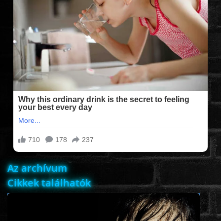
FILMEK (2025-ÖS)
FILMEK (2024-ES)
FILMEK (2023-AS)
FILMEK (2022-ES)
FELIRATOS FILMEK
Az archívum
AKCIÓ
Cikkek találhatók
VÍGJÁTÉK