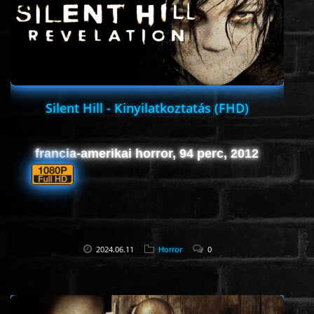
HORROR
SCI-FI
ANIMÁCIÓS
Silent Hill - Kinyilatkoztatás (FHD)
KALAND
francia-amerikai horror, 94 perc, 2012
FANTASY
THRILLER
2024.06.11
Horror
0
KRIMI
DRÁMA