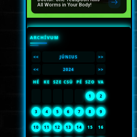
All Worms in Your Body!
ARCHÍVUM
<<
JÚNIUS
>>
<<
2024
>>
HÉ
KE
SZE
CSÜ
PÉ
SZO
VA
1
2
3
4
5
6
7
8
9
10
11
12
13
14
15
16