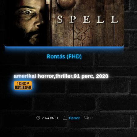
ROMANTIKUS
HÁBORÚS
KATASZTRÓFA
Rontás (FHD)
CSALÁDI
amerikai horror,thriller,91 perc, 2020
WESTERN
TÖRTÉNELMI
2024.06.11
Horror
0
DOKUMENTUMFILMEK