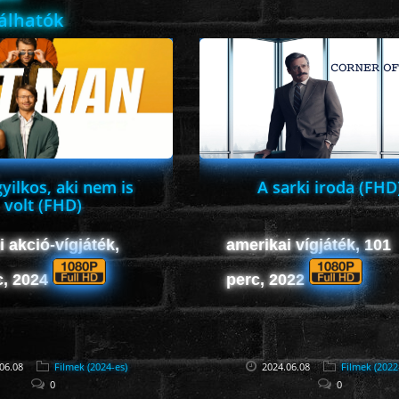
lálhatók
yilkos, aki nem is
A sarki iroda (FHD
volt (FHD)
 akció-vígjáték,
amerikai vígjáték, 101
c, 2024
perc, 2022
06.08
Filmek (2024-es)
2024.06.08
Filmek (2022
0
0