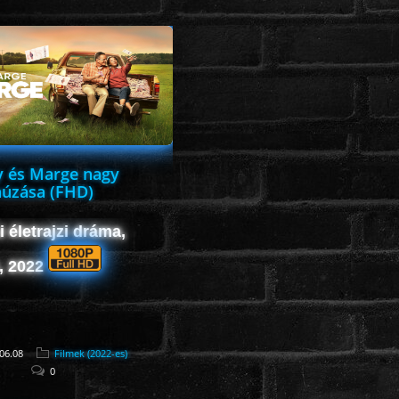
y és Marge nagy
húzása (FHD)
 életrajzi dráma,
k, 2022
06.08
Filmek (2022-es)
0