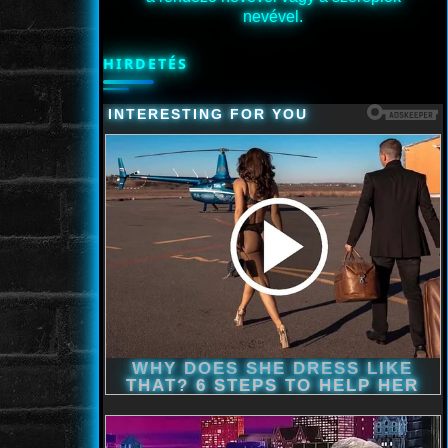
nevével.
HIRDETÉS