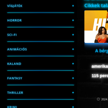
Cikkek ta
VÍGJÁTÉK
HORROR
SCI-FI
ANIMÁCIÓS
A bérg
KALAND
amerikai
115 per
FANTASY
THRILLER
2024.
KRIMI