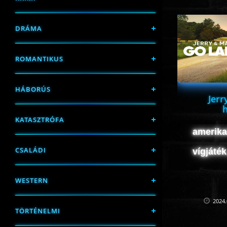
DRÁMA
ROMANTIKUS
HÁBORÚS
Jerr
KATASZTRÓFA
amerikai
CSALÁDI
vígjáté
WESTERN
2024.
TÖRTÉNELMI