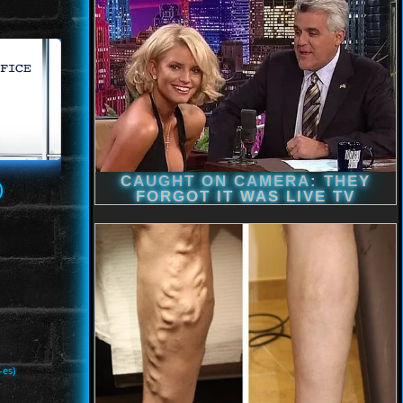
)
-es)