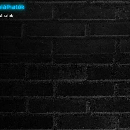
lálhatók
lhatók