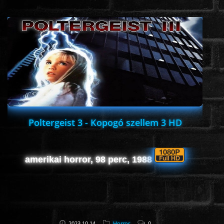
www.onlinefilmvilag2.eu,Copyright © 2017-2026 Az oldal nem tárol
semmilyen jogsértő tartalmat. Minden adat külső forrásból származik |
Frissítve: 2026.07.27
|
Fel ↑
Poltergeist 3 - Kopogó szellem 3 HD
amerikai horror, 98 perc, 1988
2023.10.14
Horror
0