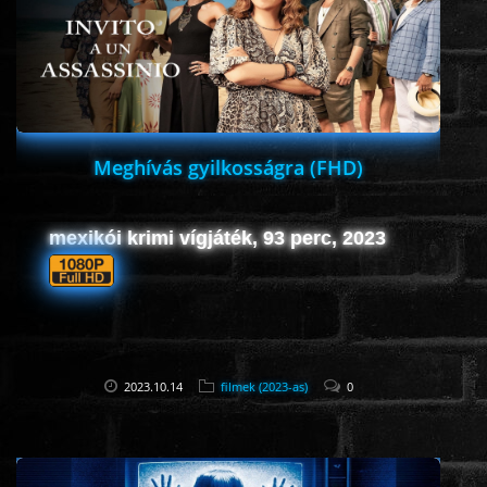
HORROR
SCI-FI
ANIMÁCIÓS
Meghívás gyilkosságra (FHD)
KALAND
mexikói krimi vígjáték, 93 perc, 2023
FANTASY
THRILLER
2023.10.14
filmek (2023-as)
0
KRIMI
DRÁMA