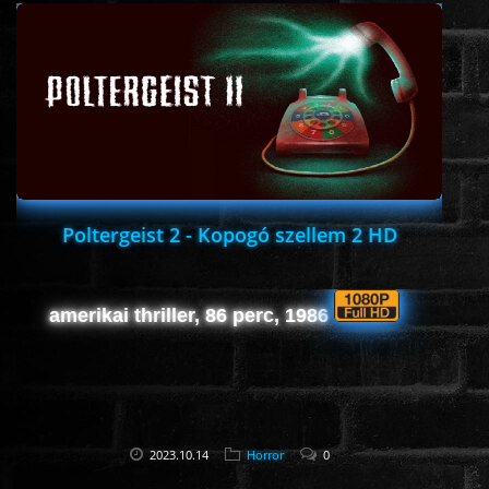
ÉLŐ ADÁSOK (LIVE)
SOROZAT
KARÁCSONYI FILMEK
PC-GAME
Poltergeist 2 - Kopogó szellem 2 HD
amerikai thriller, 86 perc, 1986
2023.10.14
Horror
0