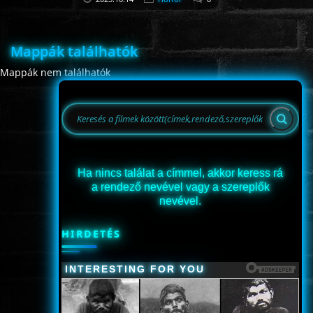
Mappák találhatók
Mappák nem találhatók
Ha nincs találat a címmel, akkor keress rá
a rendező nevével vagy a szereplők
nevével.
HIRDETÉS