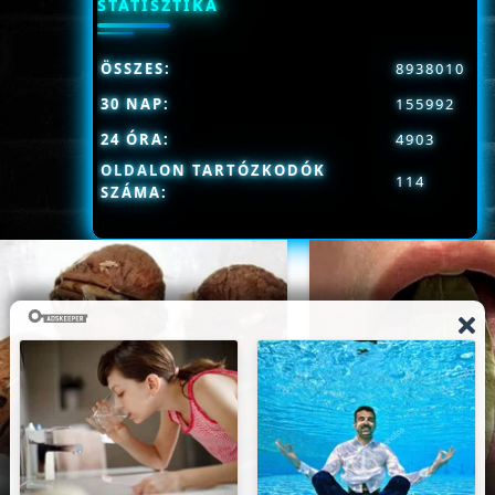
STATISZTIKA
ÖSSZES:
8938010
30 NAP:
155992
24 ÓRA:
4903
OLDALON TARTÓZKODÓK
114
SZÁMA: