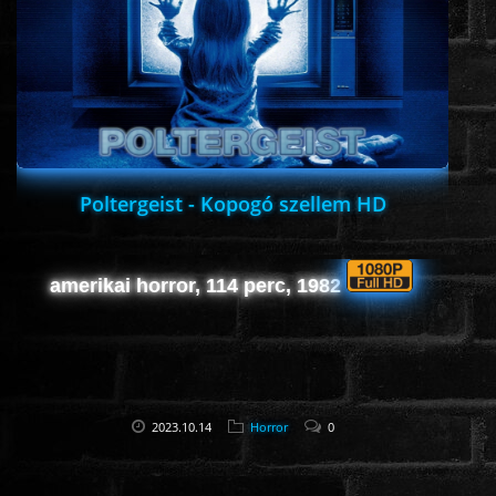
ROMANTIKUS
HÁBORÚS
KATASZTRÓFA
Poltergeist - Kopogó szellem HD
CSALÁDI
amerikai horror, 114 perc, 1982
WESTERN
TÖRTÉNELMI
2023.10.14
Horror
0
DOKUMENTUMFILMEK