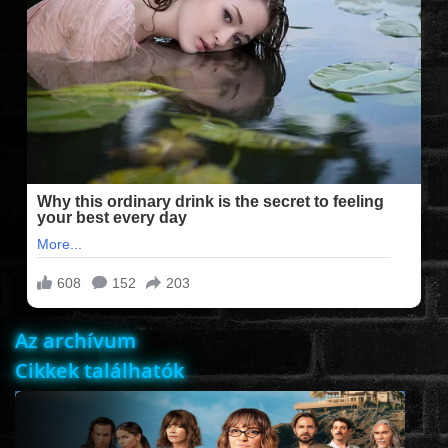
FILMEK (2025-ÖS)
FILMEK (2024-ES)
FILMEK (2023-AS)
FILMEK (2022-ES)
FELIRATOS FILMEK
Az archívum
AKCIÓ
Cikkek találhatók
VÍGJÁTÉK