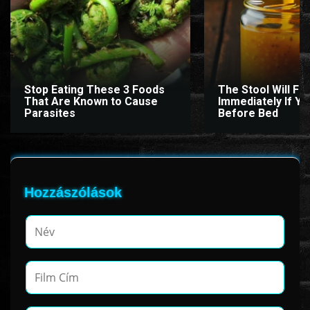
www.onlinefilmvilag2.eu,Copyright © 2017-2026 Az oldal nem tárol
semmilyen jogsértő tartalmat. Minden adat külső forrásból származik |
Frissítve: 2026.07.27
|
Fel ↑
Stop Eating These 3 Foods
The Stool Will Fly
That Are Known to Cause
Immediately If You
Parasites
Before Bed
Hozzászólások