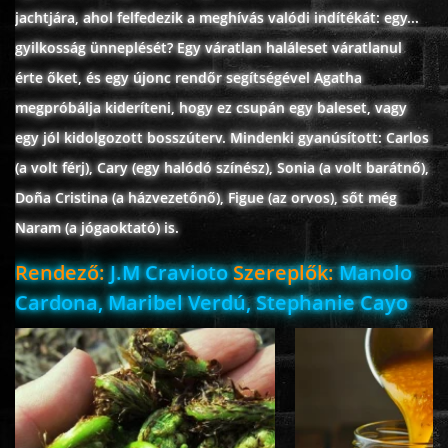
jachtjára, ahol felfedezik a meghívás valódi indítékát: egy...
ÉLŐ ADÁSOK (LIVE)
gyilkosság ünneplését? Egy váratlan haláleset váratlanul
érte őket, és egy újonc rendőr segítségével Agatha
SOROZAT
megpróbálja kideríteni, hogy ez csupán egy baleset, vagy
egy jól kidolgozott bosszúterv. Mindenki gyanúsított: Carlos
KARÁCSONYI FILMEK
(a volt férj), Cary (egy halódó színész), Sonia (a volt barátnő),
Doña Cristina (a házvezetőnő), Figue (az orvos), sőt még
PC-GAME
Naram (a jógaoktató) is.
Rendező:
J.M Cravioto
Szereplők:
Manolo
Cardona, Maribel Verdú, Stephanie Cayo