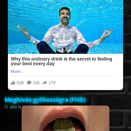
FILMEK (2025-ÖS)
FILMEK (2024-ES)
FILMEK (2023-AS)
FILMEK (2022-ES)
FELIRATOS FILMEK
Meghívás gyilkosságra (FHD)
AKCIÓ
2023.10.14
VÍGJÁTÉK