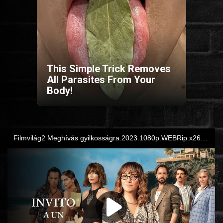
HORROR
SCI-FI
This Simple Trick Removes
ANIMÁCIÓS
All Parasites From Your
Body!
KALAND
FANTASY
THRILLER
KRIMI
DRÁMA