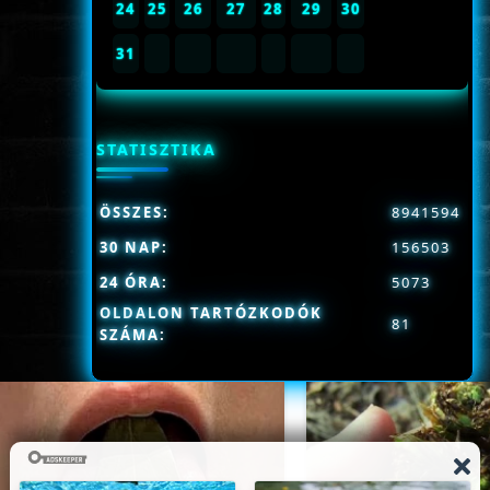
24
25
26
27
28
29
30
31
STATISZTIKA
ÖSSZES:
8941594
30 NAP:
156503
24 ÓRA:
5073
OLDALON TARTÓZKODÓK
81
SZÁMA: