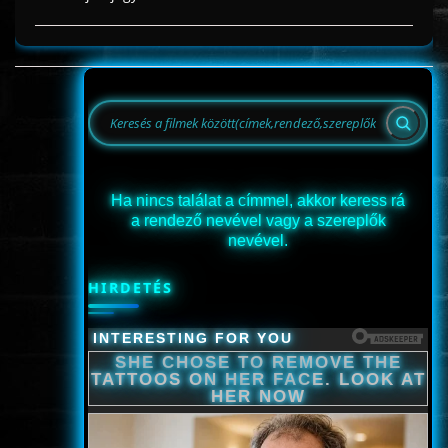
Ha nincs találat a címmel, akkor keress rá
a rendező nevével vagy a szereplők
nevével.
HIRDETÉS