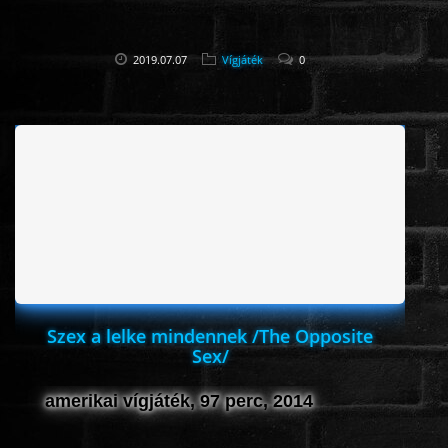
2019.07.07
Vígjáték
0
Szex a lelke mindennek /The Opposite
Sex/
amerikai vígjáték, 97 perc, 2014