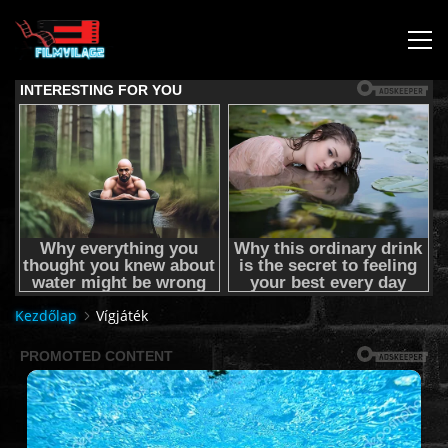
KEZDŐLAP
JOGI NYILATKOZAT,SEGÍTSÉG NYÚJTÁS,FELHASZNÁLÁSI
FELTÉTEL
AUDIO TRACK SWITCHING/HANGSÁV BEÁLLÍTÁSOK/
Kezdőlap
Vígjáték
KÉRJÉL FILMET TŐLÜNK !
2K & 4K FILMEK
FILMEK (2026-OS)