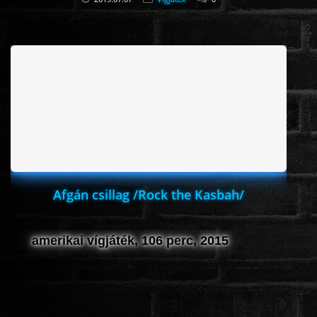
Afgán csillag /Rock the Kasbah/
amerikai vígjáték, 106 perc, 2015