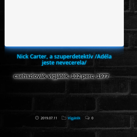
ROMANTIKUS
HÁBORÚS
KATASZTRÓFA
Nick Carter, a szuperdetektív /Adéla
jeste nevecerela/
CSALÁDI
csehszlovák vígjáték, 102 perc, 1977
WESTERN
TÖRTÉNELMI
2019.07.11
Vígjáték
0
DOKUMENTUMFILMEK