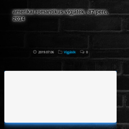
amerikai romantikus vígjáték , 87 perc,
2014
2019.07.06
Vígjáték
0