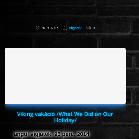
2019.07.07
Vígjáték
0
Viking vakáció /What We Did on Our
Holiday/
angol vígjáték, 95 perc, 2014