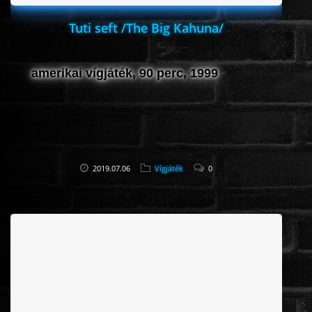
Tuti seft /The Big Kahuna/
amerikai vígjáték, 90 perc, 1999
2019.07.06
Vígjáték
0