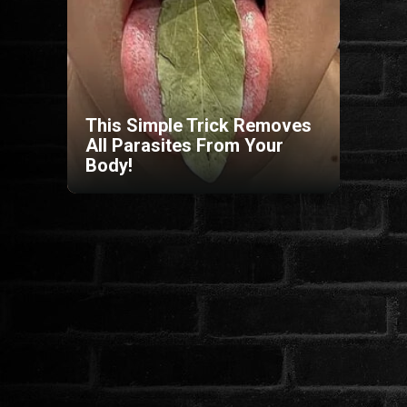
HORROR
SCI-FI
This Simple Trick Removes
ANIMÁCIÓS
All Parasites From Your
Body!
KALAND
FANTASY
THRILLER
KRIMI
DRÁMA