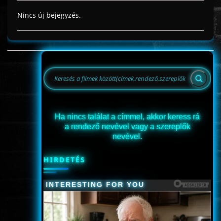
Nincs új bejegyzés.
Ha nincs találat a címmel, akkor keress rá
a rendező nevével vagy a szereplők
nevével.
HIRDETÉS