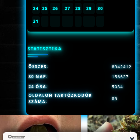
24
25
26
27
28
29
30
31
STATISZTIKA
ÖSSZES:
8942412
30 NAP:
156627
24 ÓRA:
5034
OLDALON TARTÓZKODÓK
85
SZÁMA: