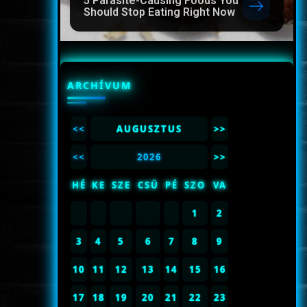
5 Parasite-Causing Foods You
Should Stop Eating Right Now
ARCHÍVUM
<<
AUGUSZTUS
>>
<<
2026
>>
HÉ
KE
SZE
CSÜ
PÉ
SZO
VA
1
2
3
4
5
6
7
8
9
10
11
12
13
14
15
16
17
18
19
20
21
22
23