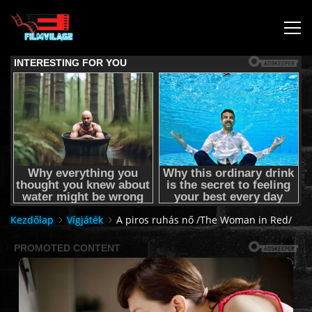
KEZDŐLAP
JOGI NYILATKOZAT,SEGÍTSÉG NYÚJTÁS,FELHASZNÁLÁSI
FELTÉTEL
AUDIO TRACK SWITCHING/HANGSÁV BEÁLLÍTÁSOK/
Kezdőlap
Vígjáték
A piros ruhás nő /The Woman in Red/
KÉRJÉL FILMET TŐLÜNK !
2K & 4K FILMEK
FILMEK (2026-OS)