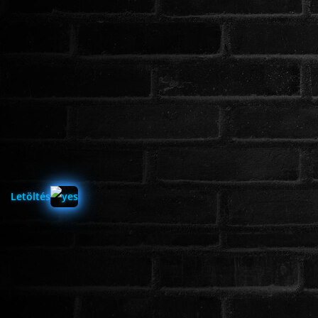
www.onlinefilmvilag2.eu,Copyright © 2017-2026 Az oldal nem tárol
semmilyen jogsértő tartalmat. Minden adat külső forrásból származik |
Frissítve: 2026.07.27
|
Fel ↑
Letöltés