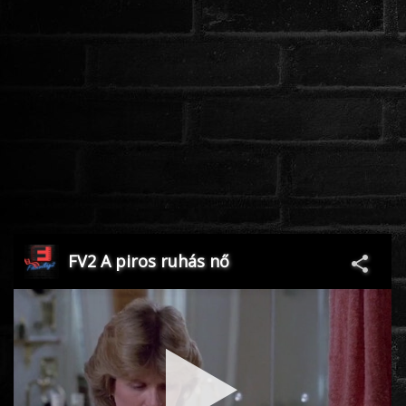
ROMANTIKUS
HÁBORÚS
KATASZTRÓFA
CSALÁDI
WESTERN
TÖRTÉNELMI
DOKUMENTUMFILMEK