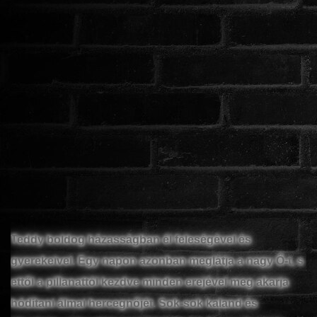
Teddy boldog házasságban él feleségével és
gyerekeivel. Egy napon azonban meglátja a nagy Ő-t, s
ettől a pillanattól kezdve minden erejével meg akarja
hódítani álmai hercegnőjét. Sok-sok kaland és