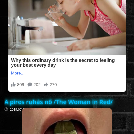
FILMEK (2025-ÖS)
FILMEK (2024-ES)
FILMEK (2023-AS)
FILMEK (2022-ES)
FELIRATOS FILMEK
A piros ruhás nő /The Woman in Red/
AKCIÓ
2019.07.05
VÍGJÁTÉK