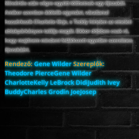
félreértés után végre együtt tölthetnek egy éjszakát.
Amikor azonban átölelik egymást, váratlanul
hazaérkezik Charlotte férje, s Teddy hirtelen az emeleti
ablakpárkányon találja magát. Ekkor döbben csak rá,
hogy majdnem mindent feláldozott egyetlen szerelmes
éjszakáért.
Rendező:
Gene Wilder
Szereplők:
Theodore PierceGene Wilder
CharlotteKelly LeBrock DidiJudith Ivey
BuddyCharles Grodin JoeJosep