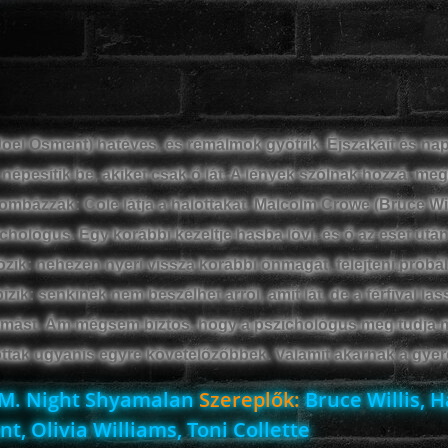
Joel Osment) hatéves, és rémálmok gyötrik. Éjszakáit és nap
népesítik be, akiket csak ő lát. A lények szólnak hozzá, megé
ombázzák: Cole látja a halottakat. Malcolm Crowe (Bruce Wil
hológus. Egy korábbi kezeltje hasba lövi, és ő az eset utá
özik: nehezen nyeri vissza korábbi önmagát, felejteni próbál
zik: senkinek nem beszélhet arról, amit lát, de a férfival la
mást. Ám mégsem biztos, hogy a pszichológus meg tudja 
alottak ugyanis egyre követelőzőbbek. Valamit akarnak a gyer
M. Night Shyamalan
Szereplők:
Bruce Willis, H
t, Olivia Williams, Toni Collette