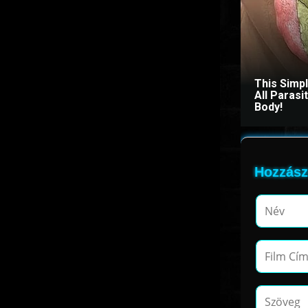
This Simp
All Paras
Body!
Hozzász