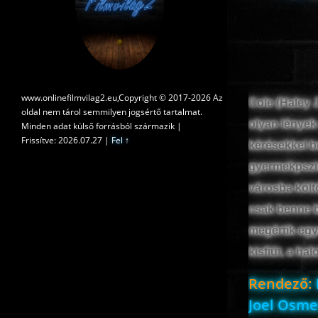
www.onlinefilmvilag2.eu,Copyright © 2017-2026 Az
Cole (Haley 
oldal nem tárol semmilyen jogsértő tartalmat.
olyan lények 
Minden adat külső forrásból származik |
Frissítve: 2026.07.27
|
Fel ↑
kérésekkel b
gyermekpszic
városba költ
csak benne bí
megértik egy
kisfiút, a h
Rendező:
Joel Osmen