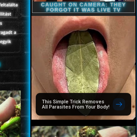
eltalálta
lítást
és
ragadt a
 egyik
l
This Simple Trick Removes
All Parasites From Your Body!