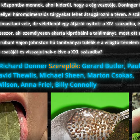
 központba mennek, ahol kiderül, hogy a cég vezetője, Doninger f
ellyel háromdimenziós tárgyakat lehet átsugározni a téren. A szál
lmasítani vele, de véletlenül egy átjárót nyitott a XIV. századba, 
sszor, aki személyesen akarta kipróbálni a találmányt, most ott 
rúban! Vajon Johnston hű tanítványai túlélik-e a világtörténelem
 csatáját és visszajutnak-e élve a XXI. századba?
Richard Donner
Szereplők:
Gerard Butler, Pau
avid Thewlis, Michael Sheen, Marton Csokas,
lson, Anna Friel, Billy Connolly