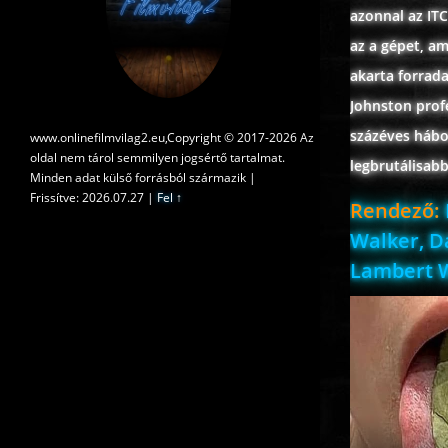
azonnal az ITC
az a gépet, am
akarta forrada
Johnston profe
százéves hábo
www.onlinefilmvilag2.eu,Copyright © 2017-2026 Az
oldal nem tárol semmilyen jogsértő tartalmat.
legbrutálisabb
Minden adat külső forrásból származik |
Frissítve: 2026.07.27
|
Fel ↑
Rendező:
Walker, D
Lambert Wi