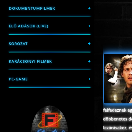
DOKUMENTUMFILMEK
ÉLŐ ADÁSOK (LIVE)
SOROZAT
KARÁCSONYI FILMEK
PC-GAME
felfedeznek e
döbbenetes dol
lezárásakor, é