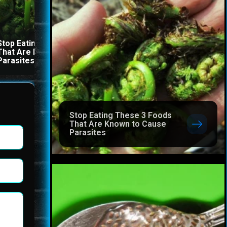
Stop Eating These 3 Foods
The Stool Will Fly Out
That Are Known to Cause
Immediately If You Drink I
Parasites
Before Bed
Stop Eating These 3 Foods
That Are Known to Cause
Parasites