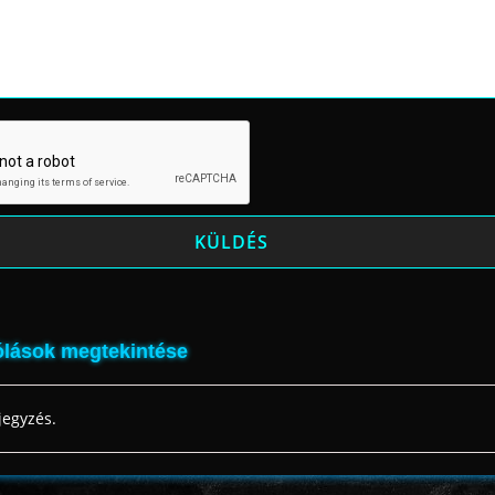
lások megtekintése
jegyzés.