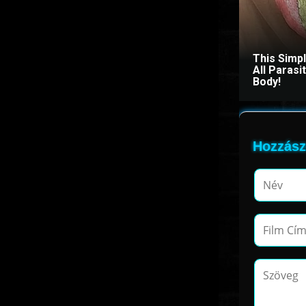
This Simp
All Paras
Body!
Hozzász