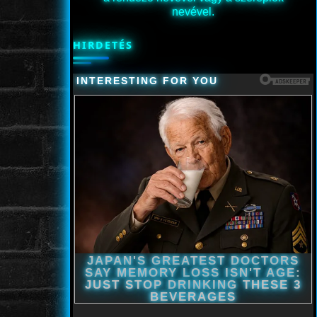
nevével.
HIRDETÉS