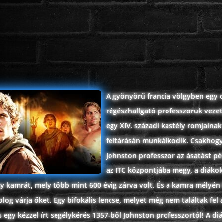
A gyönyörű francia völgyben egy 
régészhallgató professzoruk veze
egy XIV. századi kastély romjainak
feltárásán munkálkodik. Csakhog
Johnston professzor az ásatást pé
az ITC központjába megy, a diáko
gy kamrát, mely több mint 600 évig zárva volt. És a kamra mélyén
og várja őket. Egy bifokális lencse, melyet még nem találtak fel
s egy kézzel írt segélykérés 1357-ből Johnston professzortól! A di