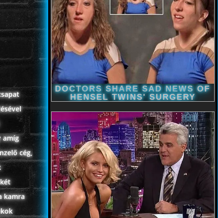
csapat
tésével
y amíg
nzelő cég,
k
 két
 a kamra
ákok